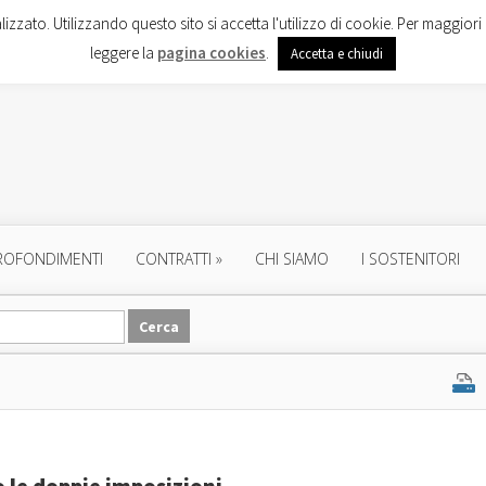
lizzato. Utilizzando questo sito si accetta l'utilizzo di cookie. Per maggiori 
leggere la
pagina cookies
.
Accetta e chiudi
ROFONDIMENTI
CONTRATTI
»
CHI SIAMO
I SOSTENITORI
 le doppie imposizioni