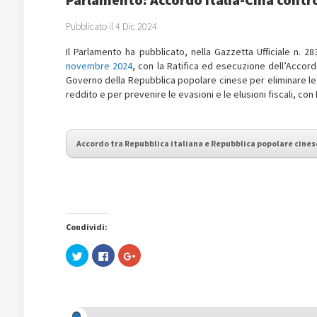
Pubblicato il 4 Dic 2024
Il Parlamento ha pubblicato, nella Gazzetta Ufficiale n. 
novembre 2024
, con la Ratifica ed esecuzione dell’Accordo
Governo della Repubblica popolare cinese per eliminare le 
reddito e per prevenire le evasioni e le elusioni fiscali, con
Accordo tra Repubblica italiana e Repubblica popolare cines
Condividi:
Fai
Fai
Fai
clic
clic
clic
qui
per
qui
per
condividere
per
condividere
su
condividere
su
Facebook
su
Twitter
(Si
Google+
(Si
apre
(Si