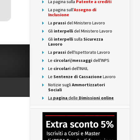
La pagina sulla
Patente a crediti
La pagina sull'
Assegno di
Inclusione
La
prassi
del Ministero Lavoro
Gli
interpelli
del Ministero Lavoro
Gli
interpelli
sulla
Sicurezza
Lavoro
La
prassi
dell'Ispettorato Lavoro
Le
circolari/messaggi
dell'INPS
Le
circolari
dell'INAIL
Le
Sentenze di Cassazione
Lavoro
Notizie sugli
Ammortizzatori
Sociali
La
pagina
delle
Dimissioni online