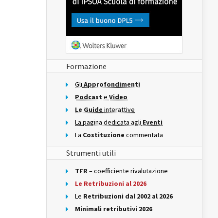
Formazione
Gli
Approfondimenti
Podcast
e
Video
Le Guide
interattive
La pagina dedicata agli
Eventi
La
Costituzione
commentata
Strumenti utili
TFR
– coefficiente rivalutazione
Le Retribuzioni al 2026
Le
Retribuzioni dal 2002 al 2026
Minimali retributivi 2026