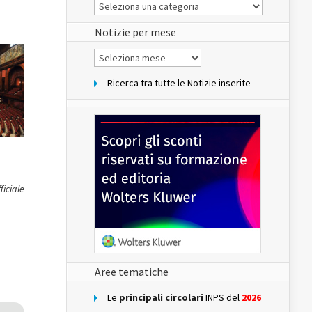
Le
Notizie
del
sito
Notizie per mese
Notizie
per
mese
Ricerca tra tutte le Notizie inserite
ficiale
Aree tematiche
Le
principali circolari
INPS del
2026