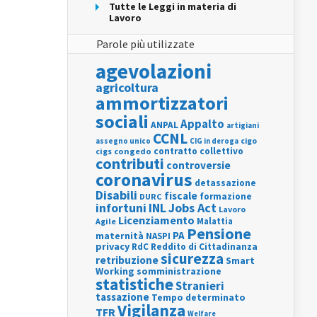
Tutte le Leggi in materia di
Lavoro
Parole più utilizzate
agevolazioni
agricoltura
ammortizzatori
sociali
Appalto
ANPAL
artigiani
CCNL
assegno unico
cigo
CIG in deroga
contratto collettivo
cigs
congedo
contributi
controversie
coronavirus
detassazione
Disabili
fiscale
formazione
DURC
INL
Jobs Act
infortuni
Lavoro
Licenziamento
Agile
Malattia
Pensione
PA
maternità
NASPI
privacy
RdC
Reddito di Cittadinanza
sicurezza
retribuzione
Smart
Working
somministrazione
statistiche
Stranieri
tassazione
Tempo determinato
Vigilanza
TFR
Welfare