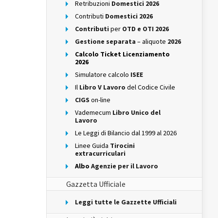
Retribuzioni
Domestici 2026
Contributi
Domestici 2026
Contributi
per
OTD e OTI 2026
Gestione separata
– aliquote
2026
Calcolo Ticket Licenziamento
2026
Simulatore calcolo
ISEE
Il
Libro V Lavoro
del Codice Civile
CIGS
on-line
Vademecum
Libro Unico del
Lavoro
Le Leggi di Bilancio dal 1999 al 2026
Linee Guida
Tirocini
extracurriculari
Albo
Agenzie per il Lavoro
Gazzetta Ufficiale
Leggi tutte le Gazzette Ufficiali