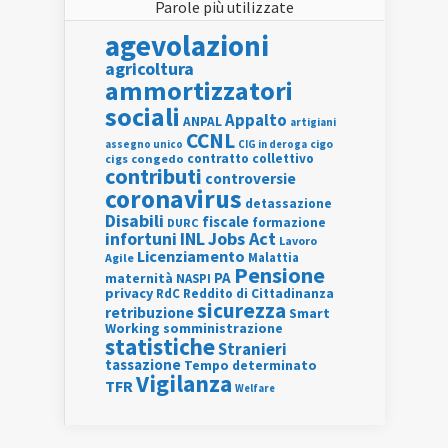
Parole più utilizzate
agevolazioni
agricoltura
ammortizzatori
sociali
Appalto
ANPAL
artigiani
CCNL
assegno unico
cigo
CIG in deroga
contratto collettivo
cigs
congedo
contributi
controversie
coronavirus
detassazione
Disabili
fiscale
formazione
DURC
INL
Jobs Act
infortuni
Lavoro
Licenziamento
Agile
Malattia
Pensione
PA
maternità
NASPI
privacy
RdC
Reddito di Cittadinanza
sicurezza
retribuzione
Smart
Working
somministrazione
statistiche
Stranieri
tassazione
Tempo determinato
Vigilanza
TFR
Welfare