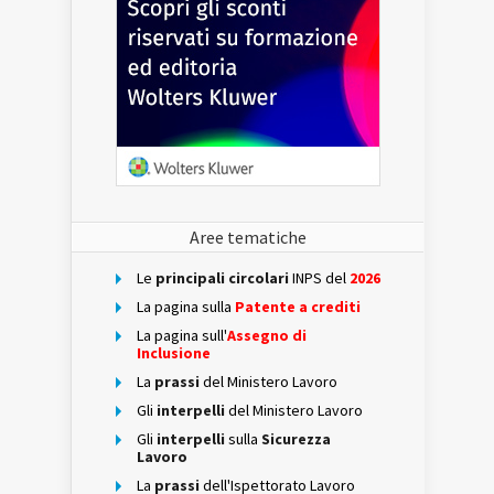
Aree tematiche
Le
principali circolari
INPS del
2026
La pagina sulla
Patente a crediti
La pagina sull'
Assegno di
Inclusione
La
prassi
del Ministero Lavoro
Gli
interpelli
del Ministero Lavoro
Gli
interpelli
sulla
Sicurezza
Lavoro
La
prassi
dell'Ispettorato Lavoro