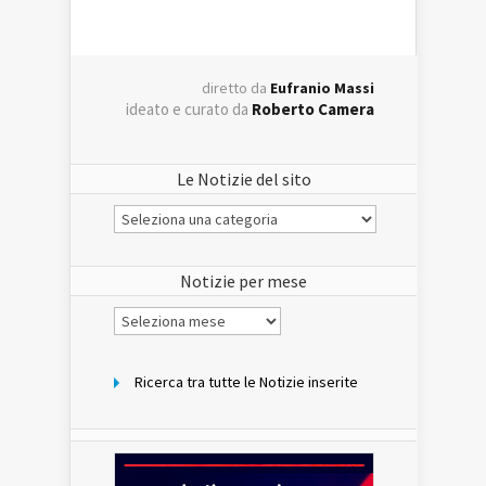
diretto da
Eufranio Massi
ideato e curato da
Roberto Camera
Le Notizie del sito
Le
Notizie
del
sito
Notizie per mese
Notizie
per
mese
Ricerca tra tutte le Notizie inserite