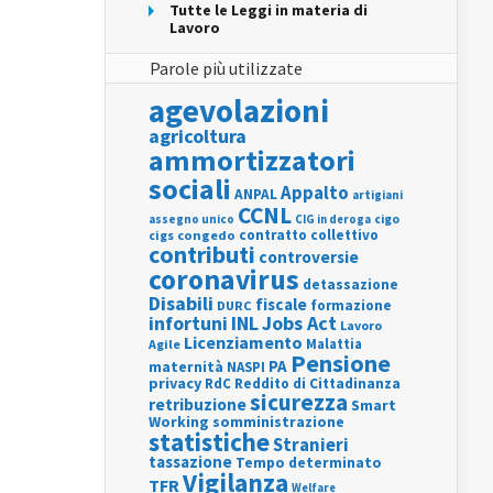
Tutte le Leggi in materia di
Lavoro
Parole più utilizzate
agevolazioni
agricoltura
ammortizzatori
sociali
Appalto
ANPAL
artigiani
CCNL
assegno unico
cigo
CIG in deroga
contratto collettivo
cigs
congedo
contributi
controversie
coronavirus
detassazione
Disabili
fiscale
formazione
DURC
INL
Jobs Act
infortuni
Lavoro
Licenziamento
Agile
Malattia
Pensione
PA
maternità
NASPI
privacy
RdC
Reddito di Cittadinanza
sicurezza
retribuzione
Smart
Working
somministrazione
statistiche
Stranieri
tassazione
Tempo determinato
Vigilanza
TFR
Welfare