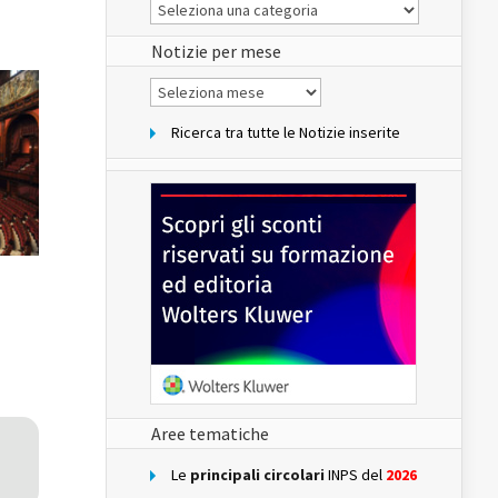
Le
Notizie
del
sito
Notizie per mese
Notizie
per
mese
Ricerca tra tutte le Notizie inserite
Aree tematiche
Le
principali circolari
INPS del
2026