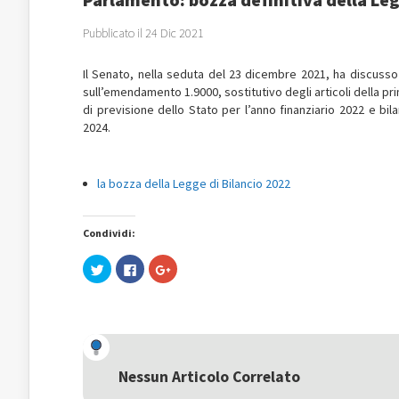
Pubblicato il 24 Dic 2021
Il Senato, nella seduta del 23 dicembre 2021, ha discusso
sull’emendamento 1.9000, sostitutivo degli articoli della pri
di previsione dello Stato per l’anno finanziario 2022 e bila
2024.
la bozza della Legge di Bilancio 2022
Condividi:
Fai
Fai
Fai
clic
clic
clic
qui
per
qui
per
condividere
per
condividere
su
condividere
su
Facebook
su
Twitter
(Si
Google+
(Si
apre
(Si
apre
in
apre
in
una
in
una
nuova
una
Nessun Articolo Correlato
nuova
finestra)
nuova
finestra)
finestra)