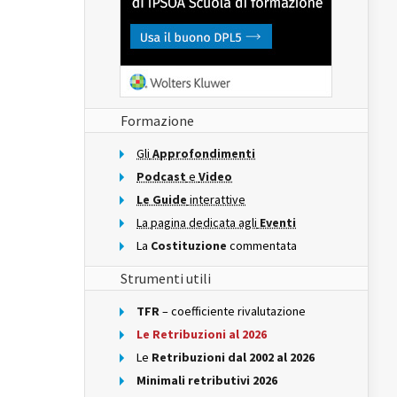
Formazione
Gli
Approfondimenti
Podcast
e
Video
Le Guide
interattive
La pagina dedicata agli
Eventi
La
Costituzione
commentata
Strumenti utili
TFR
– coefficiente rivalutazione
Le Retribuzioni al 2026
Le
Retribuzioni dal 2002 al 2026
Minimali retributivi 2026