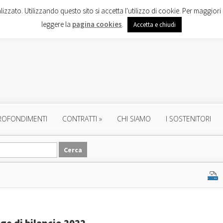
lizzato. Utilizzando questo sito si accetta l'utilizzo di cookie. Per maggiori 
leggere la
pagina cookies
.
Accetta e chiudi
ROFONDIMENTI
CONTRATTI
»
CHI SIAMO
I SOSTENITORI
ge di bilancio 2022