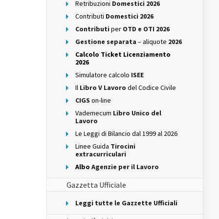
Retribuzioni
Domestici 2026
Contributi
Domestici 2026
Contributi
per
OTD e OTI 2026
Gestione separata
– aliquote
2026
Calcolo Ticket Licenziamento
2026
Simulatore calcolo
ISEE
Il
Libro V Lavoro
del Codice Civile
CIGS
on-line
Vademecum
Libro Unico del
Lavoro
Le Leggi di Bilancio dal 1999 al 2026
Linee Guida
Tirocini
extracurriculari
Albo
Agenzie per il Lavoro
Gazzetta Ufficiale
Leggi tutte le Gazzette Ufficiali