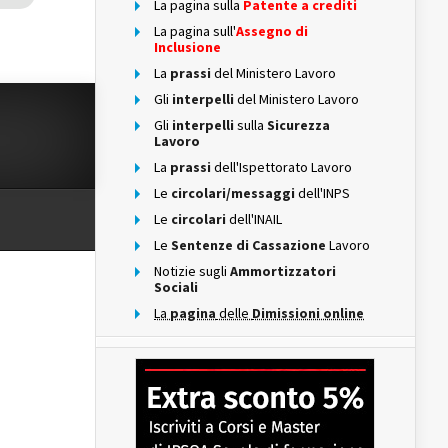
La pagina sulla
Patente a crediti
La pagina sull'
Assegno di
Inclusione
La
prassi
del Ministero Lavoro
Gli
interpelli
del Ministero Lavoro
Gli
interpelli
sulla
Sicurezza
Lavoro
La
prassi
dell'Ispettorato Lavoro
Le
circolari/messaggi
dell'INPS
Le
circolari
dell'INAIL
Le
Sentenze di Cassazione
Lavoro
Notizie sugli
Ammortizzatori
Sociali
La
pagina
delle
Dimissioni online