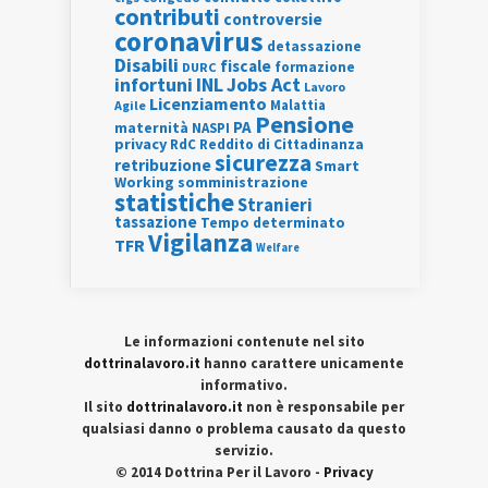
contributi
controversie
coronavirus
detassazione
Disabili
fiscale
formazione
DURC
INL
Jobs Act
infortuni
Lavoro
Licenziamento
Agile
Malattia
Pensione
PA
maternità
NASPI
privacy
RdC
Reddito di Cittadinanza
sicurezza
retribuzione
Smart
Working
somministrazione
statistiche
Stranieri
tassazione
Tempo determinato
Vigilanza
TFR
Welfare
Le informazioni contenute nel sito
dottrinalavoro.it
hanno carattere unicamente
informativo.
Il sito
dottrinalavoro.it
non è responsabile per
qualsiasi danno o problema causato da questo
servizio.
© 2014 Dottrina Per il Lavoro -
Privacy