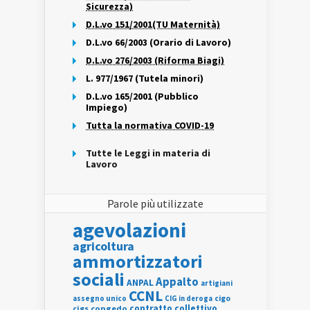
Sicurezza)
D.L.vo 151/2001(TU Maternità)
D.L.vo 66/2003 (Orario di Lavoro)
D.L.vo 276/2003 (Riforma Biagi)
L. 977/1967 (Tutela minori)
D.L.vo 165/2001 (Pubblico
Impiego)
Tutta la normativa COVID-19
Tutte le Leggi in materia di
Lavoro
Parole più utilizzate
agevolazioni
agricoltura
ammortizzatori
sociali
Appalto
ANPAL
artigiani
CCNL
assegno unico
cigo
CIG in deroga
contratto collettivo
cigs
congedo