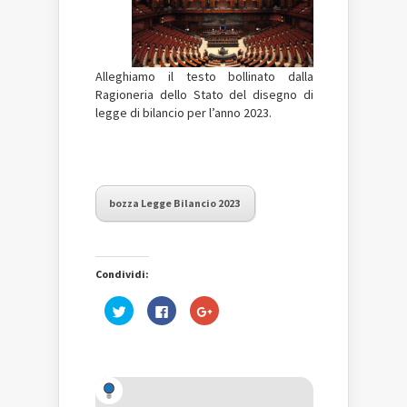
Alleghiamo il testo bollinato dalla
Ragioneria dello Stato del disegno di
legge di bilancio per l’anno 2023.
bozza Legge Bilancio 2023
Condividi:
Fai
Fai
Fai
clic
clic
clic
qui
per
qui
per
condividere
per
condividere
su
condividere
su
Facebook
su
Twitter
(Si
Google+
(Si
apre
(Si
apre
in
apre
in
una
in