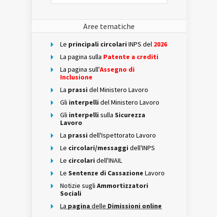
Aree tematiche
Le
principali circolari
INPS del
2026
La pagina sulla
Patente a crediti
La pagina sull'
Assegno di
Inclusione
La
prassi
del Ministero Lavoro
Gli
interpelli
del Ministero Lavoro
Gli
interpelli
sulla
Sicurezza
Lavoro
La
prassi
dell'Ispettorato Lavoro
Le
circolari/messaggi
dell'INPS
Le
circolari
dell'INAIL
Le
Sentenze di Cassazione
Lavoro
Notizie sugli
Ammortizzatori
Sociali
La
pagina
delle
Dimissioni online