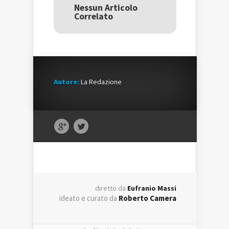
una
nuova
una
Nessun Articolo
nuova
finestra)
nuova
Correlato
finestra)
finestra)
Autore:
La Redazione
diretto da
Eufranio Massi
ideato e curato da
Roberto Camera