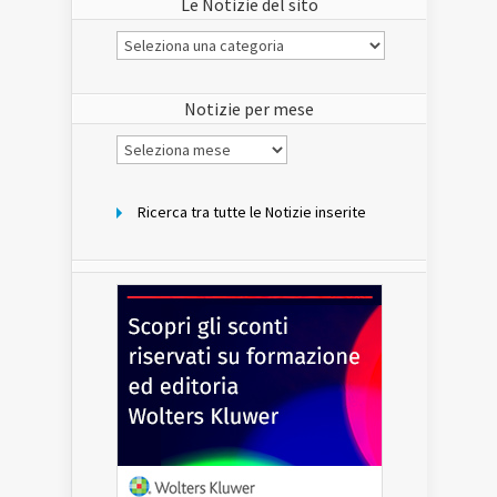
Le Notizie del sito
Le
Notizie
del
sito
Notizie per mese
Notizie
per
mese
Ricerca tra tutte le Notizie inserite