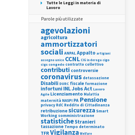
Tutte le Leggi in materia di
Lavoro
Parole più utilizzate
agevolazioni
agricoltura
ammortizzatori
sociali
Appalto
ANPAL
artigiani
CCNL
assegno unico
cigo
CIG in deroga
contratto collettivo
cigs
congedo
contributi
controversie
coronavirus
detassazione
Disabili
fiscale
formazione
DURC
INL
Jobs Act
infortuni
Lavoro
Licenziamento
Agile
Malattia
Pensione
PA
maternità
NASPI
privacy
RdC
Reddito di Cittadinanza
sicurezza
retribuzione
Smart
Working
somministrazione
statistiche
Stranieri
tassazione
Tempo determinato
Vigilanza
TFR
Welfare