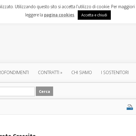
lizzato. Utilizzando questo sito si accetta l'utilizzo di cookie. Per maggiori 
leggere la
pagina cookies
.
Accetta e chiudi
ROFONDIMENTI
CONTRATTI
»
CHI SIAMO
I SOSTENITORI
reto Crescita