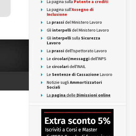
La pagina sulla
Patente a crediti
La pagina sull'
Assegno di
Inclusione
La
prassi
del Ministero Lavoro
Gli
interpelli
del Ministero Lavoro
Gli
interpelli
sulla
Sicurezza
Lavoro
La
prassi
dell'Ispettorato Lavoro
Le
circolari/messaggi
dell'INPS
Le
circolari
dell'INAIL
Le
Sentenze di Cassazione
Lavoro
Notizie sugli
Ammortizzatori
Sociali
La
pagina
delle
Dimissioni online