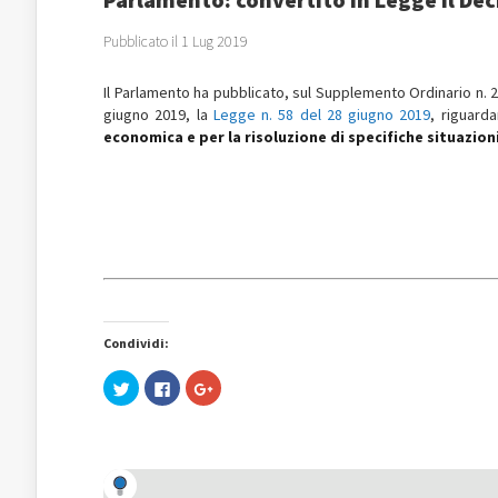
Pubblicato il 1 Lug 2019
Il Parlamento ha pubblicato, sul
Supplemento Ordinario n. 
giugno 2019, la
Legge n. 58 del 28 giugno 2019
, riguard
economica e per la risoluzione di specifiche situazioni 
Condividi:
Fai
Fai
Fai
clic
clic
clic
qui
per
qui
per
condividere
per
condividere
su
condividere
su
Facebook
su
Twitter
(Si
Google+
(Si
apre
(Si
apre
in
apre