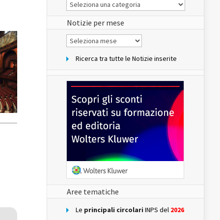
Le
Notizie
del
sito
Notizie per mese
Notizie
per
mese
Ricerca tra tutte le Notizie inserite
Aree tematiche
Le
principali circolari
INPS del
2026