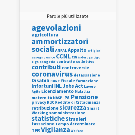
Parole più utilizzate
agevolazioni
agricoltura
ammortizzatori
sociali
Appalto
ANPAL
artigiani
CCNL
assegno unico
cigo
CIG in deroga
contratto collettivo
cigs
congedo
contributi
controversie
coronavirus
detassazione
Disabili
fiscale
formazione
DURC
INL
Jobs Act
infortuni
Lavoro
Licenziamento
Agile
Malattia
Pensione
PA
maternità
NASPI
privacy
RdC
Reddito di Cittadinanza
sicurezza
retribuzione
Smart
Working
somministrazione
statistiche
Stranieri
tassazione
Tempo determinato
Vigilanza
TFR
Welfare