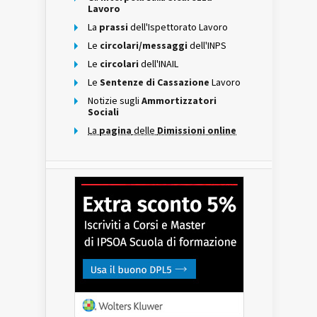
Lavoro
La
prassi
dell'Ispettorato Lavoro
Le
circolari/messaggi
dell'INPS
Le
circolari
dell'INAIL
Le
Sentenze di Cassazione
Lavoro
Notizie sugli
Ammortizzatori
Sociali
La
pagina
delle
Dimissioni online