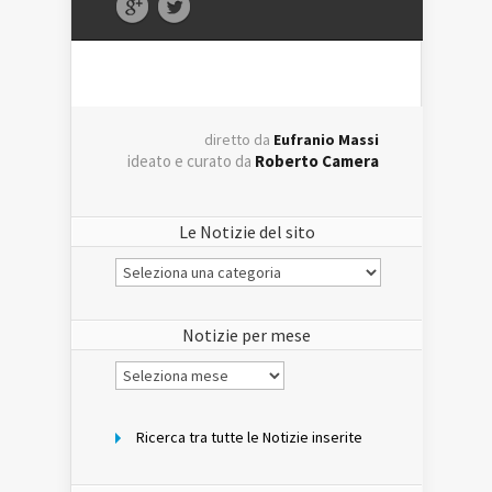
diretto da
Eufranio Massi
ideato e curato da
Roberto Camera
Le Notizie del sito
Le
Notizie
del
sito
Notizie per mese
Notizie
per
mese
Ricerca tra tutte le Notizie inserite