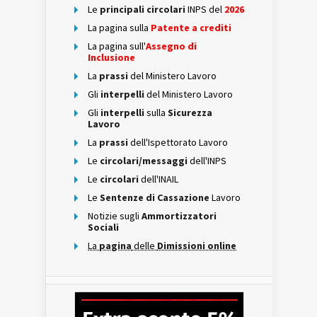
Le
principali circolari
INPS del
2026
La pagina sulla
Patente a crediti
La pagina sull'
Assegno di
Inclusione
La
prassi
del Ministero Lavoro
Gli
interpelli
del Ministero Lavoro
Gli
interpelli
sulla
Sicurezza
Lavoro
La
prassi
dell'Ispettorato Lavoro
Le
circolari/messaggi
dell'INPS
Le
circolari
dell'INAIL
Le
Sentenze di Cassazione
Lavoro
Notizie sugli
Ammortizzatori
Sociali
La
pagina
delle
Dimissioni online