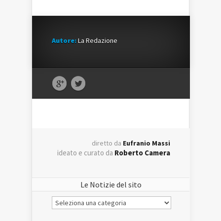
Autore:
La Redazione
diretto da
Eufranio Massi
ideato e curato da
Roberto Camera
Le Notizie del sito
Le
Notizie
del
sito