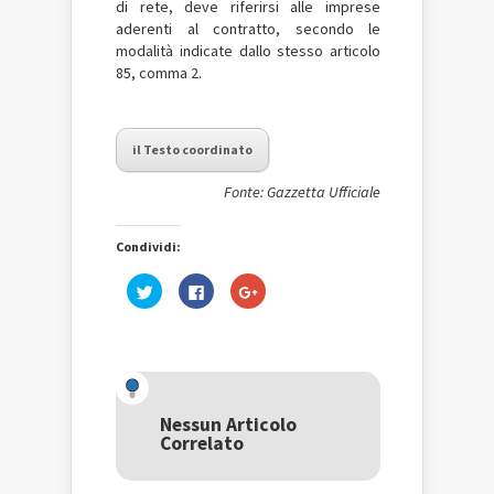
di rete, deve riferirsi alle imprese
aderenti al contratto, secondo le
modalità indicate dallo stesso articolo
85, comma 2.
il Testo coordinato
Fonte: Gazzetta Ufficiale
Condividi:
Fai
Fai
Fai
clic
clic
clic
qui
per
qui
per
condividere
per
condividere
su
condividere
su
Facebook
su
Twitter
(Si
Google+
(Si
apre
(Si
apre
in
apre
in
una
in
una
nuova
una
Nessun Articolo
nuova
finestra)
nuova
Correlato
finestra)
finestra)