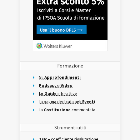
Formazione
Gli
Approfondimenti
Podcast
e
Video
Le Guide
interattive
La pagina dedicata agli
Eventi
La
Costituzione
commentata
Strumenti utili
TFR
– coefficiente rivalutazione