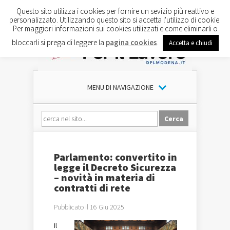
Questo sito utilizza i cookies per fornire un sevizio più reattivo e
personalizzato. Utilizzando questo sito si accetta l'utilizzo di cookie.
Per maggiori informazioni sui cookies utilizzati e come eliminarli o
bloccarli si prega di leggere la
pagina cookies
.
Accetta e chiudi
MENU DI NAVIGAZIONE
Parlamento: convertito in
legge il Decreto Sicurezza
– novità in materia di
contratti di rete
Pubblicato il 16 Giu 2025
Il