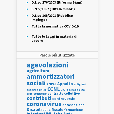
D.L.vo 276/2003 (Riforma Biagi)
L. 977/1967 (Tutela minori)
D.L.vo 165/2001 (Pubblico
Impiego)
Tutta la normativa COVID-19
Tutte le Leggi in materia di
Lavoro
Parole più utilizzate
agevolazioni
agricoltura
ammortizzatori
sociali
Appalto
ANPAL
artigiani
CCNL
assegno unico
cigo
CIG in deroga
contratto collettivo
cigs
congedo
contributi
controversie
coronavirus
detassazione
Disabili
fiscale
formazione
DURC
INL
Jobs Act