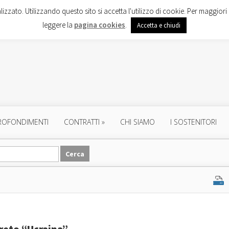
lizzato. Utilizzando questo sito si accetta l'utilizzo di cookie. Per maggiori 
leggere la
pagina cookies
.
Accetta e chiudi
ROFONDIMENTI
CONTRATTI
»
CHI SIAMO
I SOSTENITORI
creto “Ucraina”