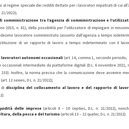
o al regime speciale dei redditi dettato per i lavoratori impatriati di cui all’
. 21/2022);
di somministrazione tra l’agenzia di somministrazione e l’utilizza
o 2015, n. 81), della possibilità per l’utilizzatore di impiegare in mission
 medesimo lavoratore somministrato (assunto dall’agenzia a tempo indeterm
ostituzione di un rapporto di lavoro a tempo indeterminato con il lavo
ei lavoratori autonomi occasionali
(art. 14, comma 1, secondo periodo, 
me occasionali intermediate da piattaforme digitali (D.L. 6 novembre 2021, n
. 233). Inoltre, la norma precisa che la comunicazione deve avvenire me
rt. 12 sexies, D.L. n. 21/2022);
a di
disciplina del collocamento al lavoro e del rapporto di lavor
2).
quidità delle imprese
(articoli 8 – 10 septies, D.L. n. 21/2022), nonc
ltura, della pesca e del turismo
(articoli 13 – 22 quater, D.L. n. 21/2022).