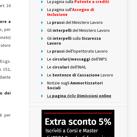
La pagina sulla
Patente a crediti
art. 16
La pagina sull'
Assegno di
Inclusione
tore a
La
prassi
del Ministero Lavoro
e, per
Gli
interpelli
del Ministero Lavoro
inato)
Gli
interpelli
sulla
Sicurezza
Lavoro
ratore
La
prassi
dell'Ispettorato Lavoro
Le
circolari/messaggi
dell'INPS
D.Lgs.
Le
circolari
dell'INAIL
. 152,
Le
Sentenze di Cassazione
Lavoro
diante
Notizie sugli
Ammortizzatori
Sociali
o dei
La
pagina
delle
Dimissioni online
hé per