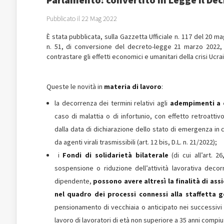
Pubblicato il 22 Mag 2022
È stata pubblicata, sulla Gazzetta Ufficiale n. 117 del 20 
n. 51, di conversione del decreto-legge 21 marzo 2022, 
contrastare gli effetti economici e umanitari della crisi Ucra
Queste le novità in
materia di lavoro
:
la decorrenza dei termini relativi agli
adempimenti a ca
caso di malattia o di infortunio, con effetto retroattivo
dalla data di dichiarazione dello stato di emergenza in 
da agenti virali trasmissibili (art. 12 bis, D.L. n. 21/2022);
i
Fondi di solidarietà bilaterale
(di cui all’art.
sospensione o riduzione dell’attività lavorativa dec
dipendente,
possono avere altresì la finalità di ass
nel quadro dei processi connessi alla staffetta 
pensionamento di vecchiaia o anticipato nei successivi
lavoro di lavoratori di età non superiore a 35 anni compiuti