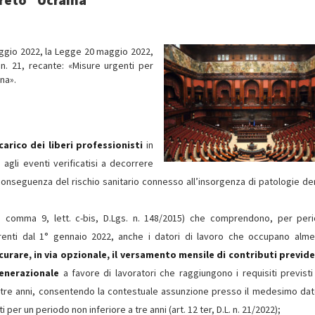
maggio 2022, la Legge 20 maggio 2022,
n. 21, recante: «Misure urgenti per
ina».
rico dei liberi professionisti
in
 agli eventi verificatisi a decorrere
conseguenza del rischio sanitario connesso all’insorgenza di patologie der
 26, comma 9, lett. c-bis, D.Lgs. n. 148/2015) che comprendono, per peri
orrenti dal 1° gennaio 2022, anche i datori di lavoro che occupano alm
icurare, in via opzionale, il versamento mensile di contributi previde
generazionale
a favore di lavoratori che raggiungono i requisiti previsti 
 tre anni, consentendo la contestuale assunzione presso il medesimo dat
 per un periodo non inferiore a tre anni (art. 12 ter, D.L. n. 21/2022);