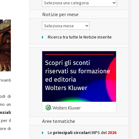
Le
Notizie
del
sito
Notizie per mese
Notizie
per
mese
Ricerca tra tutte le Notizie inserite
ivanti
odi di
eno un
nziali
per il
Aree tematiche
ore di
Le
principali circolari
INPS del
2026