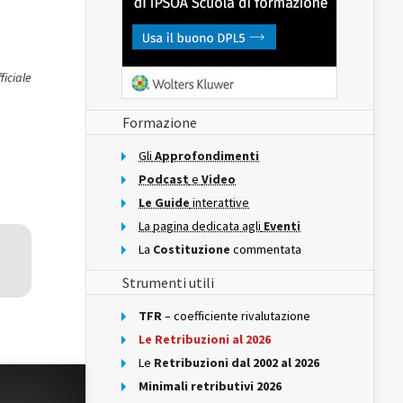
ficiale
Formazione
Gli
Approfondimenti
Podcast
e
Video
Le Guide
interattive
La pagina dedicata agli
Eventi
La
Costituzione
commentata
Strumenti utili
TFR
– coefficiente rivalutazione
Le Retribuzioni al 2026
Le
Retribuzioni dal 2002 al 2026
Minimali retributivi 2026