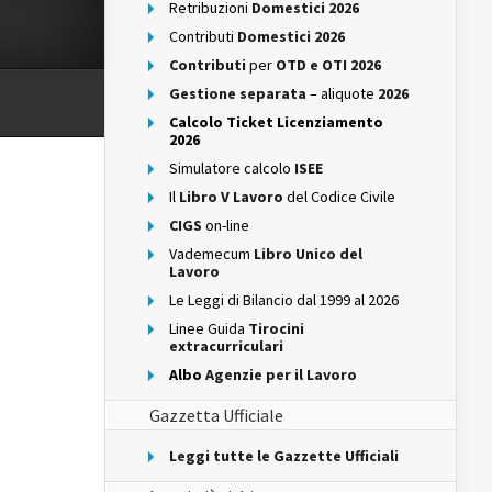
Retribuzioni
Domestici 2026
Contributi
Domestici 2026
Contributi
per
OTD e OTI 2026
Gestione separata
– aliquote
2026
Calcolo Ticket Licenziamento
2026
Simulatore calcolo
ISEE
Il
Libro V Lavoro
del Codice Civile
CIGS
on-line
Vademecum
Libro Unico del
Lavoro
Le Leggi di Bilancio dal 1999 al 2026
Linee Guida
Tirocini
extracurriculari
Albo
Agenzie per il Lavoro
Gazzetta Ufficiale
Leggi tutte le Gazzette Ufficiali