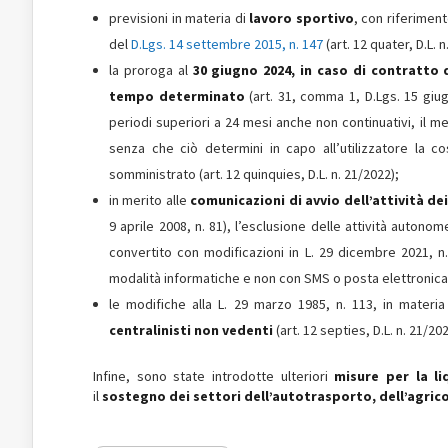
previsioni in materia di
lavoro sportivo
, con riferiment
del
D.Lgs. 14 settembre 2015, n. 147
(art. 12 quater, D.L. n
la proroga al
30 giugno 2024, in caso di contratto 
tempo determinato
(art. 31, comma 1, D.Lgs. 15 giugn
periodi superiori a 24 mesi anche non continuativi, il
senza che ciò determini in capo all’utilizzatore la c
somministrato (art. 12 quinquies, D.L. n. 21/2022);
in merito alle
comunicazioni di avvio dell’attività d
9 aprile 2008, n. 81), l’esclusione delle attività autono
convertito con modificazioni in L. 29 dicembre 2021, n
modalità informatiche e non con SMS o posta elettronica (a
le modifiche alla L. 29 marzo 1985, n. 113, in materi
centralinisti non vedenti
(art. 12 septies, D.L. n. 21/202
Infine, sono state introdotte ulteriori
misure per la li
il
sostegno dei settori dell’autotrasporto, dell’agrico