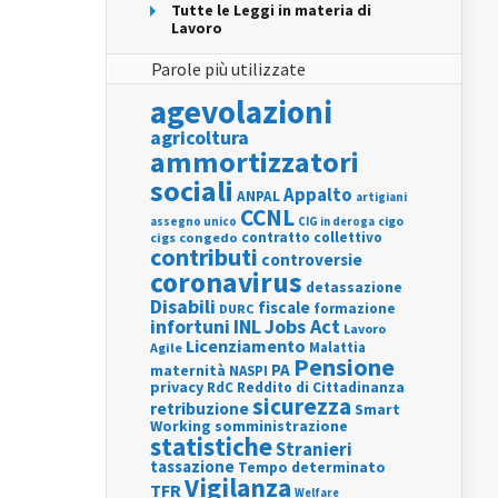
Tutte le Leggi in materia di
Lavoro
Parole più utilizzate
agevolazioni
agricoltura
ammortizzatori
sociali
Appalto
ANPAL
artigiani
CCNL
assegno unico
cigo
CIG in deroga
contratto collettivo
cigs
congedo
contributi
controversie
coronavirus
detassazione
Disabili
fiscale
formazione
DURC
INL
Jobs Act
infortuni
Lavoro
Licenziamento
Agile
Malattia
Pensione
PA
maternità
NASPI
privacy
RdC
Reddito di Cittadinanza
sicurezza
retribuzione
Smart
Working
somministrazione
statistiche
Stranieri
tassazione
Tempo determinato
Vigilanza
TFR
Welfare