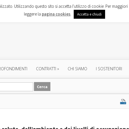
lizzato. Utilizzando questo sito si accetta l'utilizzo di cookie. Per maggiori 
leggere la
pagina cookies
.
Accetta e chiudi
ROFONDIMENTI
CONTRATTI
»
CHI SIAMO
I SOSTENITORI
 salute, dell’ambiente e dei livelli di occupazion