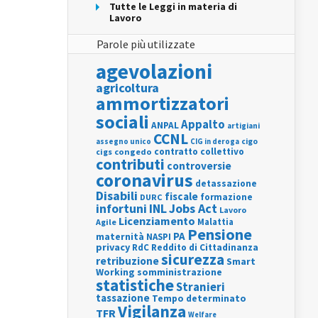
Tutte le Leggi in materia di
Lavoro
Parole più utilizzate
agevolazioni
agricoltura
ammortizzatori
sociali
Appalto
ANPAL
artigiani
CCNL
assegno unico
cigo
CIG in deroga
contratto collettivo
cigs
congedo
contributi
controversie
coronavirus
detassazione
Disabili
fiscale
formazione
DURC
INL
Jobs Act
infortuni
Lavoro
Licenziamento
Agile
Malattia
Pensione
PA
maternità
NASPI
privacy
RdC
Reddito di Cittadinanza
sicurezza
retribuzione
Smart
Working
somministrazione
statistiche
Stranieri
tassazione
Tempo determinato
Vigilanza
TFR
Welfare