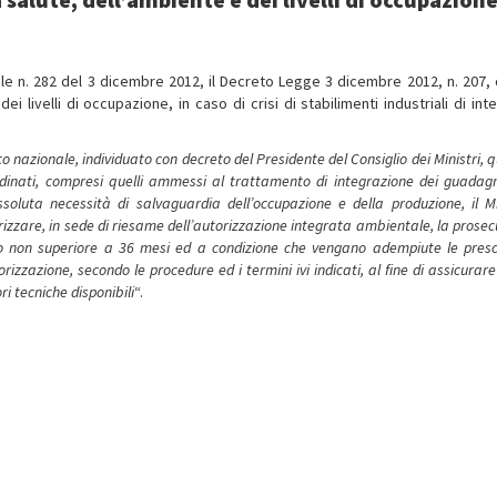
ciale n. 282 del 3 dicembre 2012, il Decreto Legge 3 dicembre 2012, n. 207, 
ei livelli di occupazione, in caso di crisi di stabilimenti industriali di in
co nazionale, individuato con decreto del Presidente del Consiglio dei Ministri,
dinati, compresi quelli ammessi al trattamento di integrazione dei guadagn
luta necessità di salvaguardia dell’occupazione e della produzione, il Mi
orizzare, in sede di riesame dell’autorizzazione integrata ambientale, la prose
to non superiore a 36 mesi ed a condizione che vengano adempiute le prescr
zazione, secondo le procedure ed i termini ivi indicati, al fine di assicurare
i tecniche disponibili
“.