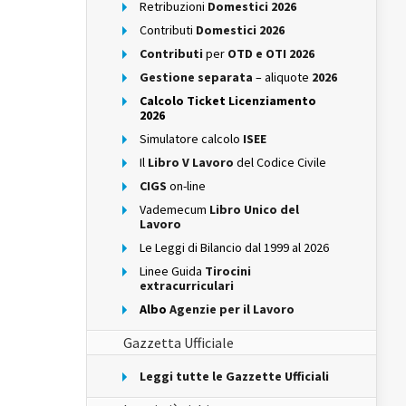
Retribuzioni
Domestici 2026
Contributi
Domestici 2026
Contributi
per
OTD e OTI 2026
Gestione separata
– aliquote
2026
Calcolo Ticket Licenziamento
2026
Simulatore calcolo
ISEE
Il
Libro V Lavoro
del Codice Civile
CIGS
on-line
Vademecum
Libro Unico del
Lavoro
Le Leggi di Bilancio dal 1999 al 2026
Linee Guida
Tirocini
extracurriculari
Albo
Agenzie per il Lavoro
Gazzetta Ufficiale
Leggi tutte le Gazzette Ufficiali