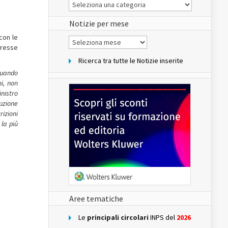
Le
Notizie
del
sito
Notizie per mese
con le
Notizie
per
teresse
mese
Ricerca tra tutte le Notizie inserite
 quando
i, non
nistro
cuzione
izioni
 la più
Aree tematiche
Le
principali circolari
INPS del
2026