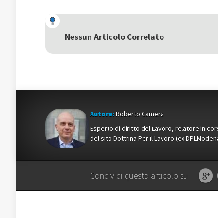
su
Facebook
su
Twitter
(Si
Google+
(Si
apre
(Si
apre
in
apre
in
una
in
una
nuova
una
Nessun Articolo Correlato
nuova
finestra)
nuova
finestra)
finestra)
Autore:
Roberto Camera
Esperto di diritto del Lavoro, relatore in c
del sito Dottrina Per il Lavoro (ex DPLMod
Condividi questo articolo su