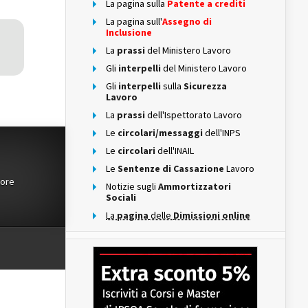
La pagina sulla
Patente a crediti
La pagina sull'
Assegno di
Inclusione
La
prassi
del Ministero Lavoro
Gli
interpelli
del Ministero Lavoro
Gli
interpelli
sulla
Sicurezza
Lavoro
La
prassi
dell'Ispettorato Lavoro
Le
circolari/messaggi
dell'INPS
Le
circolari
dell'INAIL
Le
Sentenze di Cassazione
Lavoro
tore
Notizie sugli
Ammortizzatori
Sociali
La
pagina
delle
Dimissioni online