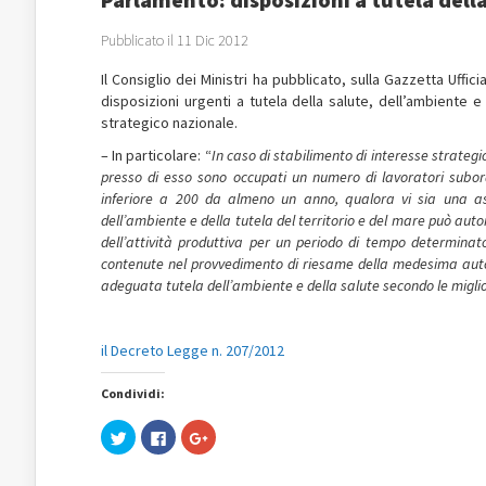
Pubblicato il 11 Dic 2012
Il Consiglio dei Ministri ha pubblicato, sulla Gazzetta Uffi
disposizioni urgenti a tutela della salute, dell’ambiente e d
strategico nazionale.
– In particolare: “
In caso di stabilimento di interesse strategi
presso di esso sono occupati un numero di lavoratori subor
inferiore a 200 da almeno un anno, qualora vi sia una asso
dell’ambiente e della tutela del territorio e del mare può aut
dell’attività produttiva per un periodo di tempo determina
contenute nel provvedimento di riesame della medesima autoriz
adeguata tutela dell’ambiente e della salute secondo le miglior
il Decreto Legge n. 207/2012
Condividi:
Fai
Fai
Fai
clic
clic
clic
qui
per
qui
per
condividere
per
condividere
su
condividere