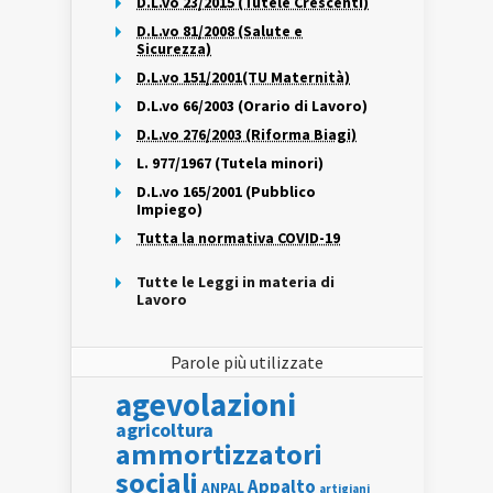
D.L.vo 23/2015 (Tutele Crescenti)
D.L.vo 81/2008 (Salute e
Sicurezza)
D.L.vo 151/2001(TU Maternità)
D.L.vo 66/2003 (Orario di Lavoro)
D.L.vo 276/2003 (Riforma Biagi)
L. 977/1967 (Tutela minori)
D.L.vo 165/2001 (Pubblico
Impiego)
Tutta la normativa COVID-19
Tutte le Leggi in materia di
Lavoro
Parole più utilizzate
agevolazioni
agricoltura
ammortizzatori
sociali
Appalto
ANPAL
artigiani