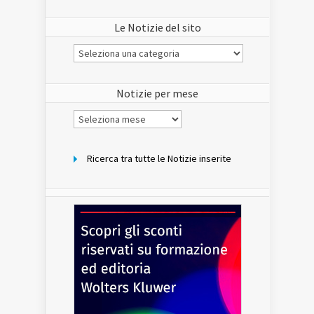
Le Notizie del sito
Le
Notizie
del
sito
Notizie per mese
Notizie
per
mese
Ricerca tra tutte le Notizie inserite