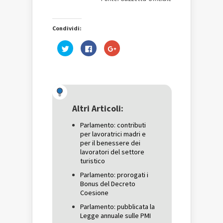
Condividi:
Fai
Fai
Fai
clic
clic
clic
qui
per
qui
per
condividere
per
condividere
su
condividere
su
Facebook
su
Twitter
(Si
Google+
(Si
apre
(Si
apre
in
apre
in
una
in
una
nuova
una
Altri Articoli:
nuova
finestra)
nuova
finestra)
finestra)
Parlamento: contributi
per lavoratrici madri e
per il benessere dei
lavoratori del settore
turistico
Parlamento: prorogati i
Bonus del Decreto
Coesione
Parlamento: pubblicata la
Legge annuale sulle PMI