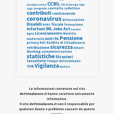
CCNL
assegno unico
cigo
CIG in deroga
contratto collettivo
cigs
congedo
contributi
controversie
coronavirus
detassazione
Disabili
fiscale
formazione
DURC
INL
Jobs Act
infortuni
Lavoro
Licenziamento
Agile
Malattia
Pensione
PA
maternità
NASPI
privacy
RdC
Reddito di Cittadinanza
sicurezza
retribuzione
Smart
Working
somministrazione
statistiche
Stranieri
tassazione
Tempo determinato
Vigilanza
TFR
Welfare
Le informazioni contenute nel sito
dottrinalavoro.it
hanno carattere unicamente
informativo.
Il sito
dottrinalavoro.it
non è responsabile per
qualsiasi danno o problema causato da questo