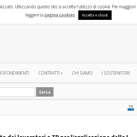
lizzato. Utilizzando questo sito si accetta l'utilizzo di cookie. Per maggiori 
leggere la
pagina cookies
.
Accetta e chiudi
ROFONDIMENTI
CONTRATTI
»
CHI SIAMO
I SOSTENITORI
dei lavoratori a TD per l’applicazione della L.