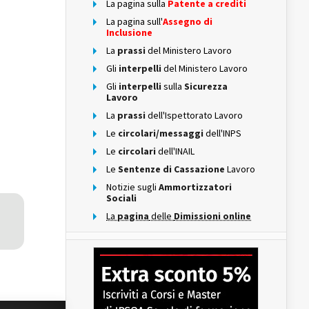
La pagina sulla
Patente a crediti
La pagina sull'
Assegno di
Inclusione
La
prassi
del Ministero Lavoro
Gli
interpelli
del Ministero Lavoro
Gli
interpelli
sulla
Sicurezza
Lavoro
La
prassi
dell'Ispettorato Lavoro
Le
circolari/messaggi
dell'INPS
Le
circolari
dell'INAIL
Le
Sentenze di Cassazione
Lavoro
Notizie sugli
Ammortizzatori
Sociali
La
pagina
delle
Dimissioni online