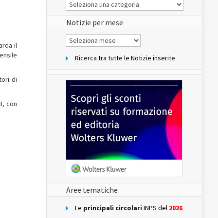
Le
Notizie
del
sito
Notizie per mese
Notizie
per
rda il
mese
ensile
Ricerca tra tutte le Notizie inserite
tori di
3, con
Aree tematiche
Le
principali circolari
INPS del
2026