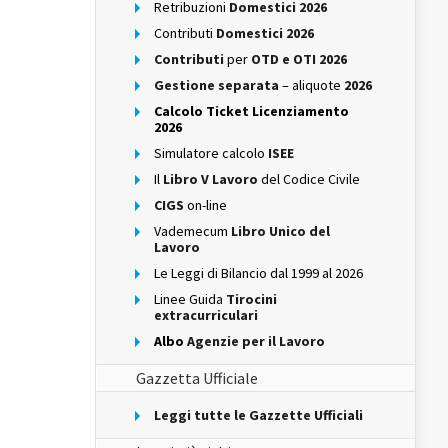
Retribuzioni
Domestici 2026
Contributi
Domestici 2026
Contributi
per
OTD e OTI 2026
Gestione separata
– aliquote
2026
Calcolo Ticket Licenziamento
2026
Simulatore calcolo
ISEE
Il
Libro V Lavoro
del Codice Civile
CIGS
on-line
Vademecum
Libro Unico del
Lavoro
Le Leggi di Bilancio dal 1999 al 2026
Linee Guida
Tirocini
extracurriculari
Albo
Agenzie per il Lavoro
Gazzetta Ufficiale
Leggi tutte le Gazzette Ufficiali