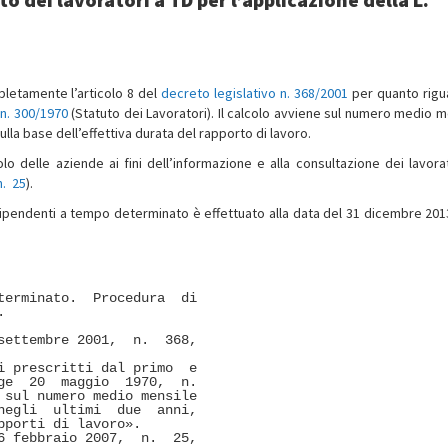
pletamente l’articolo 8 del
decreto legislativo n. 368/2001
per quanto rigua
n. 300/1970
(Statuto dei Lavoratori). Il calcolo avviene sul numero medio m
 sulla base dell’effettiva durata del rapporto di lavoro.
colo delle aziende ai fini dell’informazione e alla consultazione dei lavora
n. 25
).
dipendenti a tempo determinato è effettuato alla data del 31 dicembre 201
erminato.  Procedura  di

 

ettembre 2001,  n.  368,

 prescritti dal primo  e

e  20  maggio  1970,  n.

sul numero medio mensile

egli  ultimi  due  anni,

porti di lavoro». 

 febbraio 2007,  n.  25,
