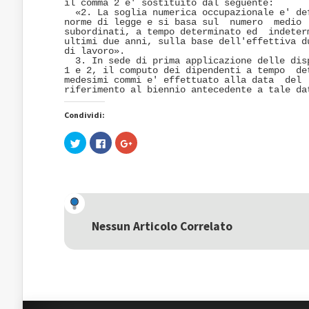
il comma 2 e' sostituito dal seguente: 

  «2. La soglia numerica occupazionale e' def
norme di legge e si basa sul  numero  medio  
subordinati, a tempo determinato ed  indeterm
ultimi due anni, sulla base dell'effettiva du
di lavoro». 

  3. In sede di prima applicazione delle disp
1 e 2, il computo dei dipendenti a tempo  det
medesimi commi e' effettuato alla data  del  
riferimento al biennio antecedente a tale da
Condividi:
Fai
Fai
Fai
clic
clic
clic
qui
per
qui
per
condividere
per
condividere
su
condividere
su
Facebook
su
Twitter
(Si
Google+
(Si
apre
(Si
apre
in
apre
in
una
in
una
nuova
una
Nessun Articolo Correlato
nuova
finestra)
nuova
finestra)
finestra)