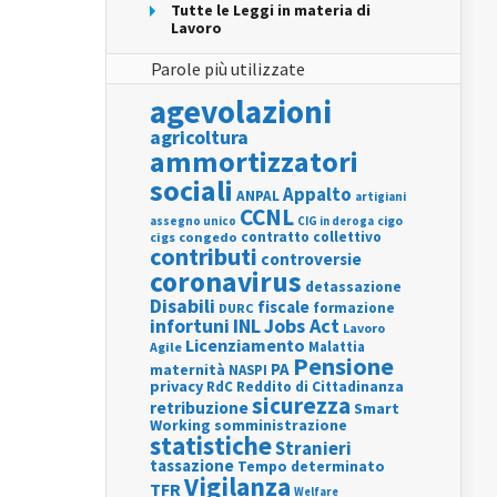
Tutte le Leggi in materia di
Lavoro
Parole più utilizzate
agevolazioni
agricoltura
ammortizzatori
sociali
Appalto
ANPAL
artigiani
CCNL
assegno unico
cigo
CIG in deroga
contratto collettivo
cigs
congedo
contributi
controversie
coronavirus
detassazione
Disabili
fiscale
formazione
DURC
INL
Jobs Act
infortuni
Lavoro
Licenziamento
Agile
Malattia
Pensione
PA
maternità
NASPI
privacy
RdC
Reddito di Cittadinanza
sicurezza
retribuzione
Smart
Working
somministrazione
statistiche
Stranieri
tassazione
Tempo determinato
Vigilanza
TFR
Welfare