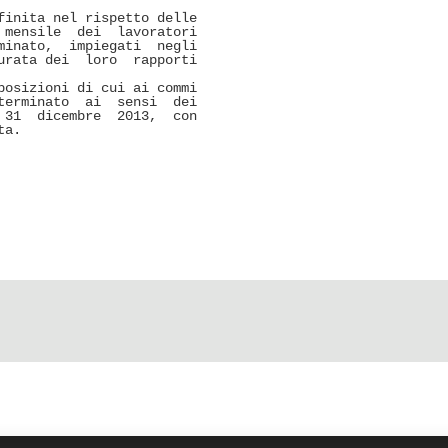
inita nel rispetto delle

mensile  dei  lavoratori

inato,  impiegati  negli

rata dei  loro  rapporti

osizioni di cui ai commi

erminato  ai  sensi  dei

31  dicembre  2013,  con

ta.