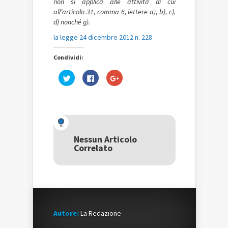
non si applica alle attività di cui
all’articolo 31, comma 6, lettere a), b), c),
d) nonché g).
la legge 24 dicembre 2012 n. 228
Condividi:
Fai
Fai
Fai
clic
clic
clic
qui
per
qui
per
condividere
per
condividere
su
condividere
su
Facebook
su
Twitter
(Si
Google+
(Si
apre
(Si
apre
in
apre
in
una
in
una
nuova
una
Nessun Articolo
nuova
finestra)
nuova
Correlato
finestra)
finestra)
Autore:
La Redazione