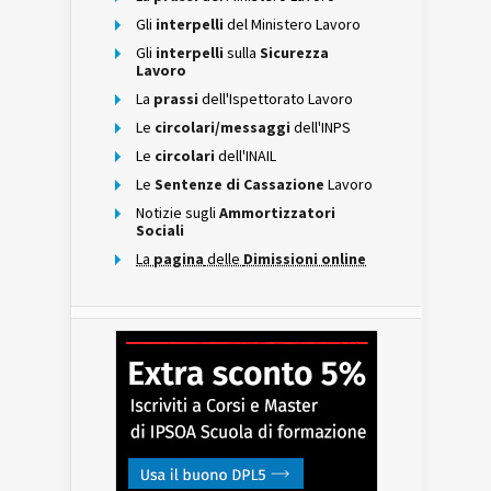
Gli
interpelli
del Ministero Lavoro
Gli
interpelli
sulla
Sicurezza
Lavoro
La
prassi
dell'Ispettorato Lavoro
Le
circolari/messaggi
dell'INPS
Le
circolari
dell'INAIL
Le
Sentenze di Cassazione
Lavoro
Notizie sugli
Ammortizzatori
Sociali
La
pagina
delle
Dimissioni online