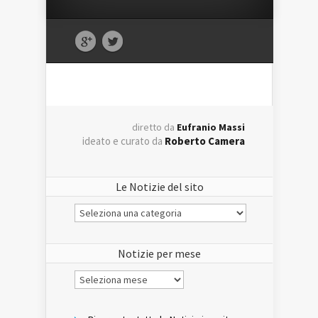
diretto da
Eufranio Massi
ideato e curato da
Roberto Camera
Le Notizie del sito
Le
Notizie
del
sito
Notizie per mese
Notizie
per
mese