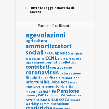
Tutte le Leggi in materia di
Lavoro
Parole più utilizzate
agevolazioni
agricoltura
ammortizzatori
sociali
Appalto
ANPAL
artigiani
CCNL
assegno unico
cigo
CIG in deroga
contratto collettivo
cigs
congedo
contributi
controversie
coronavirus
detassazione
Disabili
fiscale
formazione
DURC
INL
Jobs Act
infortuni
Lavoro
Licenziamento
Agile
Malattia
Pensione
PA
maternità
NASPI
privacy
RdC
Reddito di Cittadinanza
sicurezza
retribuzione
Smart
Working
somministrazione
statistiche
Stranieri