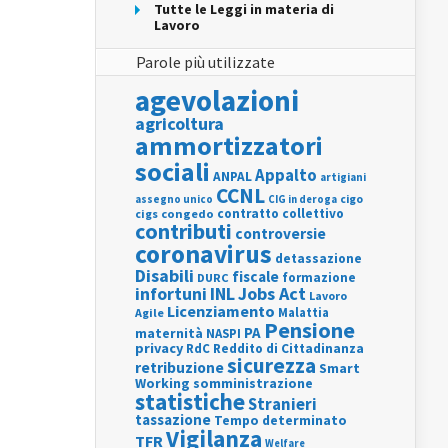
Tutte le Leggi in materia di
Lavoro
Parole più utilizzate
agevolazioni
agricoltura
ammortizzatori
sociali
Appalto
ANPAL
artigiani
CCNL
assegno unico
cigo
CIG in deroga
contratto collettivo
cigs
congedo
contributi
controversie
coronavirus
detassazione
Disabili
fiscale
formazione
DURC
INL
Jobs Act
infortuni
Lavoro
Licenziamento
Agile
Malattia
Pensione
PA
maternità
NASPI
privacy
RdC
Reddito di Cittadinanza
sicurezza
retribuzione
Smart
Working
somministrazione
statistiche
Stranieri
tassazione
Tempo determinato
Vigilanza
TFR
Welfare