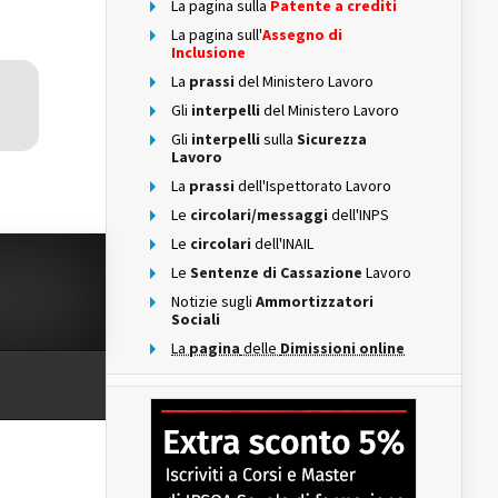
La pagina sulla
Patente a crediti
La pagina sull'
Assegno di
Inclusione
La
prassi
del Ministero Lavoro
Gli
interpelli
del Ministero Lavoro
Gli
interpelli
sulla
Sicurezza
Lavoro
La
prassi
dell'Ispettorato Lavoro
Le
circolari/messaggi
dell'INPS
Le
circolari
dell'INAIL
Le
Sentenze di Cassazione
Lavoro
Notizie sugli
Ammortizzatori
Sociali
La
pagina
delle
Dimissioni online