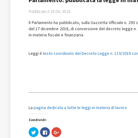
Pubblicato il 19 Dic 2018
Il Parlamento ha pubblicato, su
l
la Gazzetta Ufficiale n. 293
del 17 dicembre 2018, di conversione del decreto legge n. 
in materia fiscale e finanziaria.
Leggi il
testo coordinato del Decreto Legge n. 119/2018 con
La
pagina dedicata a tutte le leggi in materia di lavoro
Condividi:
Fai
Fai
Fai
clic
clic
clic