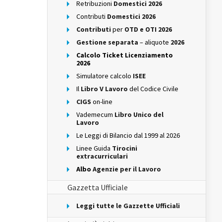
Retribuzioni
Domestici 2026
Contributi
Domestici 2026
Contributi
per
OTD e OTI 2026
Gestione separata
– aliquote
2026
Calcolo Ticket Licenziamento
2026
Simulatore calcolo
ISEE
Il
Libro V Lavoro
del Codice Civile
CIGS
on-line
Vademecum
Libro Unico del
Lavoro
Le Leggi di Bilancio dal 1999 al 2026
Linee Guida
Tirocini
extracurriculari
Albo
Agenzie per il Lavoro
Gazzetta Ufficiale
Leggi tutte le Gazzette Ufficiali