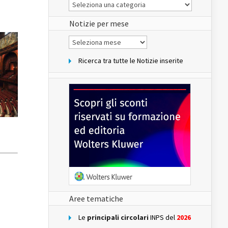
Le
Notizie
del
sito
Notizie per mese
Notizie
per
mese
Ricerca tra tutte le Notizie inserite
Aree tematiche
Le
principali circolari
INPS del
2026