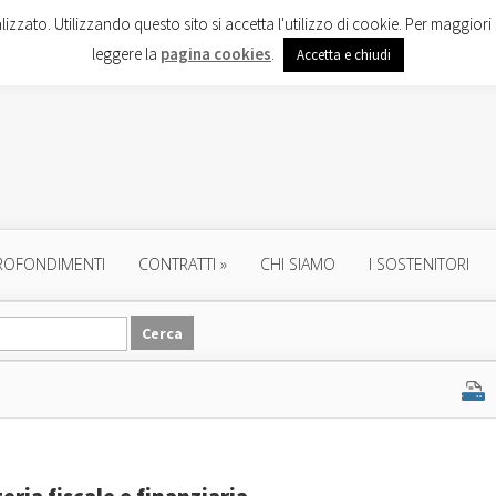
lizzato. Utilizzando questo sito si accetta l'utilizzo di cookie. Per maggiori 
leggere la
pagina cookies
.
Accetta e chiudi
ROFONDIMENTI
CONTRATTI
»
CHI SIAMO
I SOSTENITORI
ria fiscale e finanziaria