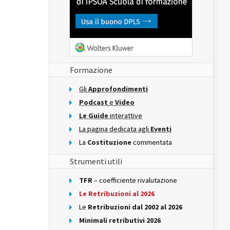
Formazione
Gli
Approfondimenti
Podcast
e
Video
Le Guide
interattive
La pagina dedicata agli
Eventi
La
Costituzione
commentata
Strumenti utili
TFR
– coefficiente rivalutazione
Le Retribuzioni al 2026
Le
Retribuzioni dal 2002 al 2026
Minimali retributivi 2026