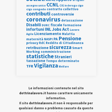
CCNL
assegno unico
cigo
CIG in deroga
contratto collettivo
cigs
congedo
contributi
controversie
coronavirus
detassazione
Disabili
fiscale
formazione
DURC
INL
Jobs Act
infortuni
Lavoro
Licenziamento
Agile
Malattia
Pensione
PA
maternità
NASPI
privacy
RdC
Reddito di Cittadinanza
sicurezza
retribuzione
Smart
Working
somministrazione
statistiche
Stranieri
tassazione
Tempo determinato
Vigilanza
TFR
Welfare
Le informazioni contenute nel sito
dottrinalavoro.it
hanno carattere unicamente
informativo.
Il sito
dottrinalavoro.it
non è responsabile per
qualsiasi danno o problema causato da questo