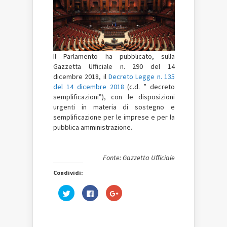
Il Parlamento ha pubblicato, su
l
la
Gazzetta Ufficiale n. 290 del 14
dicembre 2018, il
Decreto Legge n. 135
del 14 dicembre 2018
(c.d. ” decreto
semplificazioni”), con le disposizioni
urgenti in materia di sostegno e
semplificazione per le imprese e per la
pubblica amministrazione.
Fonte: Gazzetta Ufficiale
Condividi:
Fai
Fai
Fai
clic
clic
clic
qui
per
qui
per
condividere
per
condividere
su
condividere
su
Facebook
su