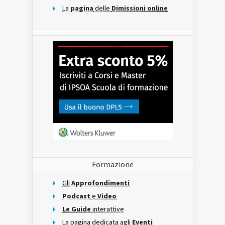
La
pagina
delle
Dimissioni online
Formazione
Gli
Approfondimenti
Podcast
e
Video
Le Guide
interattive
La pagina dedicata agli
Eventi