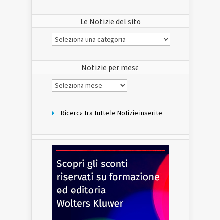
Le Notizie del sito
Le
Notizie
del
sito
Notizie per mese
Notizie
per
mese
Ricerca tra tutte le Notizie inserite