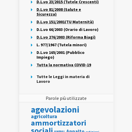
D.L.vo 23/2015 (Tutele Crescenti)
D.L.vo 81/2008 (Salute e
Sicurezza)
D.L.vo 151/2001(TU Maternità)
D.L.vo 66/2003 (Orario di Lavoro)
D.L.vo 276/2003 (Riforma Biagi)
L. 977/1967 (Tutela minori)
D.L.vo 165/2001 (Pubblico
Impiego)
Tutta la normativa COVID-19
Tutte le Leggi in materia di
Lavoro
Parole più utilizzate
agevolazioni
agricoltura
ammortizzatori
sociali
Appalto
ANPAL
artigiani