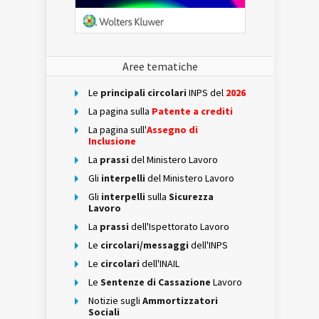
Aree tematiche
Le
principali circolari
INPS del
2026
La pagina sulla
Patente a crediti
La pagina sull'
Assegno di
Inclusione
La
prassi
del Ministero Lavoro
Gli
interpelli
del Ministero Lavoro
Gli
interpelli
sulla
Sicurezza
Lavoro
La
prassi
dell'Ispettorato Lavoro
Le
circolari/messaggi
dell'INPS
Le
circolari
dell'INAIL
Le
Sentenze di Cassazione
Lavoro
Notizie sugli
Ammortizzatori
Sociali