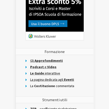
Formazione
Gli
Approfondimenti
Podcast
e
Video
Le Guide
interattive
La pagina dedicata agli
Eventi
La
Costituzione
commentata
Strumenti utili
TFR
– coefficiente rivalutazione