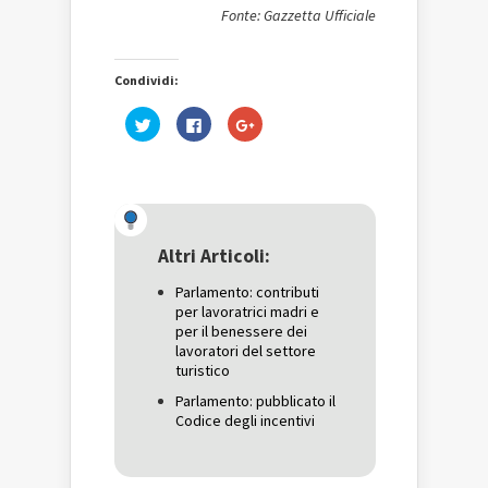
Fonte: Gazzetta Ufficiale
Condividi:
Fai
Fai
Fai
clic
clic
clic
qui
per
qui
per
condividere
per
condividere
su
condividere
su
Facebook
su
Twitter
(Si
Google+
(Si
apre
(Si
apre
in
apre
in
una
in
una
nuova
una
Altri Articoli:
nuova
finestra)
nuova
finestra)
finestra)
Parlamento: contributi
per lavoratrici madri e
per il benessere dei
lavoratori del settore
turistico
Parlamento: pubblicato il
Codice degli incentivi