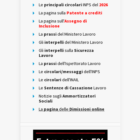
Le
principali circolari
INPS del
2026
La pagina sulla
Patente a crediti
La pagina sull'
Assegno di
Inclusione
La
prassi
del Ministero Lavoro
Gli
interpelli
del Ministero Lavoro
Gli
interpelli
sulla
Sicurezza
Lavoro
La
prassi
dell'Ispettorato Lavoro
Le
circolari/messaggi
dell'INPS
Le
circolari
dell'INAIL
Le
Sentenze di Cassazione
Lavoro
Notizie sugli
Ammortizzatori
Sociali
La
pagina
delle
Dimissioni online