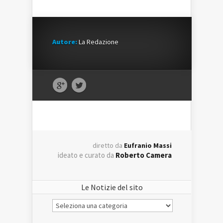
Autore:
La Redazione
diretto da
Eufranio Massi
ideato e curato da
Roberto Camera
Le Notizie del sito
Le
Notizie
del