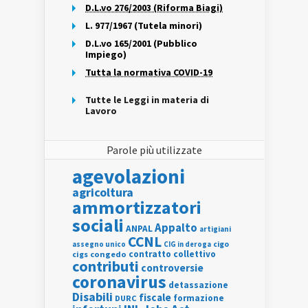
D.L.vo 276/2003 (Riforma Biagi)
L. 977/1967 (Tutela minori)
D.L.vo 165/2001 (Pubblico
Impiego)
Tutta la normativa COVID-19
Tutte le Leggi in materia di
Lavoro
Parole più utilizzate
agevolazioni
agricoltura
ammortizzatori
sociali
Appalto
ANPAL
artigiani
CCNL
assegno unico
cigo
CIG in deroga
contratto collettivo
cigs
congedo
contributi
controversie
coronavirus
detassazione
Disabili
fiscale
formazione
DURC