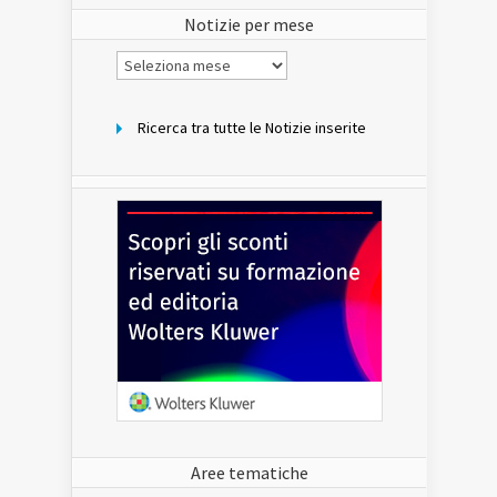
sito
Notizie per mese
Notizie
per
mese
Ricerca tra tutte le Notizie inserite
Aree tematiche