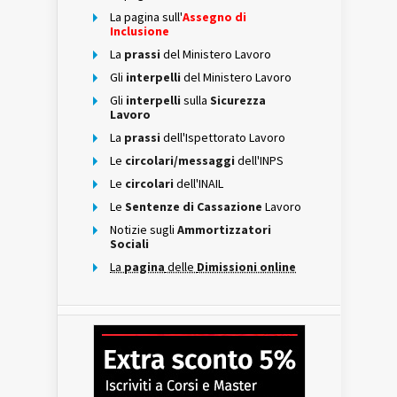
La pagina sull'
Assegno di
Inclusione
La
prassi
del Ministero Lavoro
Gli
interpelli
del Ministero Lavoro
Gli
interpelli
sulla
Sicurezza
Lavoro
La
prassi
dell'Ispettorato Lavoro
Le
circolari/messaggi
dell'INPS
Le
circolari
dell'INAIL
Le
Sentenze di Cassazione
Lavoro
Notizie sugli
Ammortizzatori
Sociali
La
pagina
delle
Dimissioni online