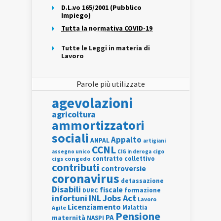
D.L.vo 165/2001 (Pubblico
Impiego)
Tutta la normativa COVID-19
Tutte le Leggi in materia di
Lavoro
Parole più utilizzate
agevolazioni
agricoltura
ammortizzatori
sociali
Appalto
ANPAL
artigiani
CCNL
assegno unico
cigo
CIG in deroga
contratto collettivo
cigs
congedo
contributi
controversie
coronavirus
detassazione
Disabili
fiscale
formazione
DURC
INL
Jobs Act
infortuni
Lavoro
Licenziamento
Agile
Malattia
Pensione
PA
maternità
NASPI