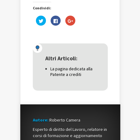
Condividi:
Fai
Fai
Fai
clic
clic
clic
qui
per
qui
per
condividere
per
condividere
su
condividere
su
Facebook
su
Twitter
(Si
Google+
(Si
apre
(Si
apre
in
apre
in
una
in
una
nuova
una
Altri Articoli:
nuova
finestra)
nuova
finestra)
finestra)
La pagina dedicata alla
Patente a crediti
Autore:
Roberto Camera
Esperto di diritto del Lavoro, relatore in
corsi di formazione e aggiornamento