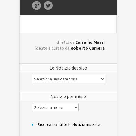
diretto da
Eufranio Massi
ideato e curato da
Roberto Camera
Le Notizie del sito
Le
Notizie
del
sito
Notizie per mese
Notizie
per
mese
Ricerca tra tutte le Notizie inserite