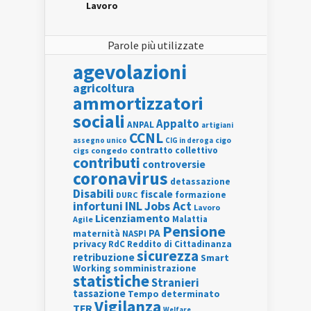
Lavoro
Parole più utilizzate
agevolazioni
agricoltura
ammortizzatori
sociali
Appalto
ANPAL
artigiani
CCNL
assegno unico
cigo
CIG in deroga
contratto collettivo
cigs
congedo
contributi
controversie
coronavirus
detassazione
Disabili
fiscale
formazione
DURC
INL
Jobs Act
infortuni
Lavoro
Licenziamento
Agile
Malattia
Pensione
PA
maternità
NASPI
privacy
RdC
Reddito di Cittadinanza
sicurezza
retribuzione
Smart
Working
somministrazione
statistiche
Stranieri
tassazione
Tempo determinato
Vigilanza
TFR
Welfare