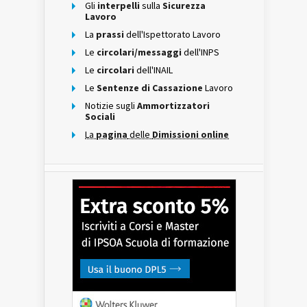
Gli
interpelli
sulla
Sicurezza
Lavoro
La
prassi
dell'Ispettorato Lavoro
Le
circolari/messaggi
dell'INPS
Le
circolari
dell'INAIL
Le
Sentenze di Cassazione
Lavoro
Notizie sugli
Ammortizzatori
Sociali
La
pagina
delle
Dimissioni online