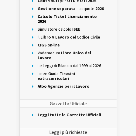
Contributi
per
OTD e OTI 2026
Gestione separata
– aliquote
2026
Calcolo Ticket Licenziamento
2026
Simulatore calcolo
ISEE
Il
Libro V Lavoro
del Codice Civile
CIGS
on-line
Vademecum
Libro Unico del
Lavoro
Le Leggi di Bilancio dal 1999 al 2026
Linee Guida
Tirocini
extracurriculari
Albo
Agenzie per il Lavoro
Gazzetta Ufficiale
Leggi tutte le Gazzette Ufficiali
Leggi più richieste