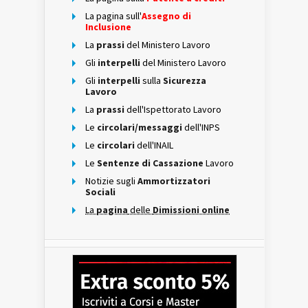
La pagina sull'
Assegno di
Inclusione
La
prassi
del Ministero Lavoro
Gli
interpelli
del Ministero Lavoro
Gli
interpelli
sulla
Sicurezza
Lavoro
La
prassi
dell'Ispettorato Lavoro
Le
circolari/messaggi
dell'INPS
Le
circolari
dell'INAIL
Le
Sentenze di Cassazione
Lavoro
Notizie sugli
Ammortizzatori
Sociali
La
pagina
delle
Dimissioni online