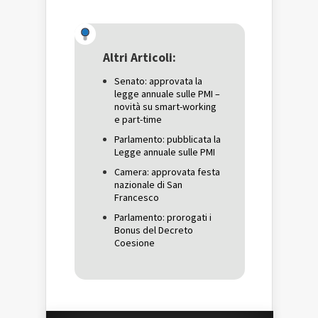
condividere
su
condividere
su
Facebook
su
Twitter
(Si
Google+
(Si
apre
(Si
apre
in
apre
in
una
in
una
nuova
una
Altri Articoli:
nuova
finestra)
nuova
finestra)
finestra)
Senato: approvata la
legge annuale sulle PMI –
novità su smart-working
e part-time
Parlamento: pubblicata la
Legge annuale sulle PMI
Camera: approvata festa
nazionale di San
Francesco
Parlamento: prorogati i
Bonus del Decreto
Coesione