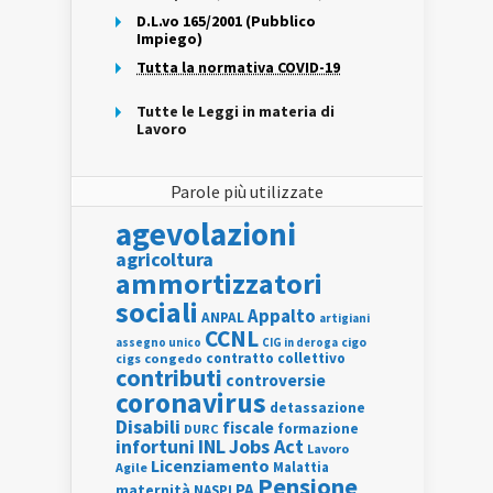
D.L.vo 165/2001 (Pubblico
Impiego)
Tutta la normativa COVID-19
Tutte le Leggi in materia di
Lavoro
Parole più utilizzate
agevolazioni
agricoltura
ammortizzatori
sociali
Appalto
ANPAL
artigiani
CCNL
assegno unico
cigo
CIG in deroga
contratto collettivo
cigs
congedo
contributi
controversie
coronavirus
detassazione
Disabili
fiscale
formazione
DURC
INL
Jobs Act
infortuni
Lavoro
Licenziamento
Agile
Malattia
Pensione
PA
maternità
NASPI