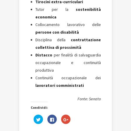
Tirocini extra-curriculari
Tutor per la
sostenibilità
economica
Collocamento lavorativo delle
persone con disabilità
Disciplina della
contrattazione
collettiva di prossimità
Distacco
per finalità di salvaguardia
occupazionale e continuità
produttiva
Continuità occupazionale dei
lavoratori somministrati
Fonte: Senato
Condividi:
Fai
Fai
Fai
clic
clic
clic
qui
per
qui
per
condividere
per