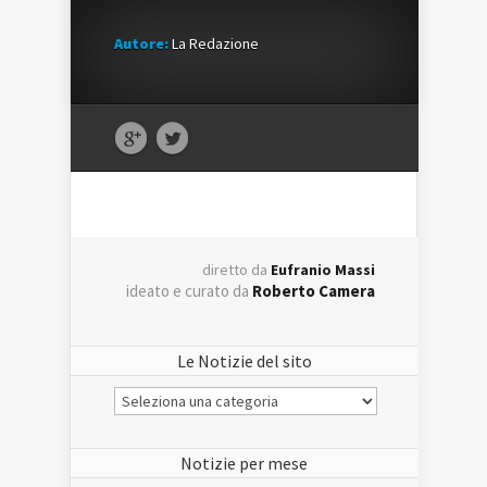
Autore:
La Redazione
diretto da
Eufranio Massi
ideato e curato da
Roberto Camera
Le Notizie del sito
Le
Notizie
del
sito
Notizie per mese