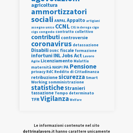
agricoltura
ammortizzatori
sociali
Appalto
ANPAL
artigiani
CCNL
assegno unico
cigo
CIG in deroga
contratto collettivo
cigs
congedo
contributi
controversie
coronavirus
detassazione
Disabili
fiscale
formazione
DURC
INL
Jobs Act
infortuni
Lavoro
Licenziamento
Agile
Malattia
Pensione
PA
maternità
NASPI
privacy
RdC
Reddito di Cittadinanza
sicurezza
retribuzione
Smart
Working
somministrazione
statistiche
Stranieri
tassazione
Tempo determinato
Vigilanza
TFR
Welfare
Le informazioni contenute nel sito
dottrinalavoro.it
hanno carattere unicamente