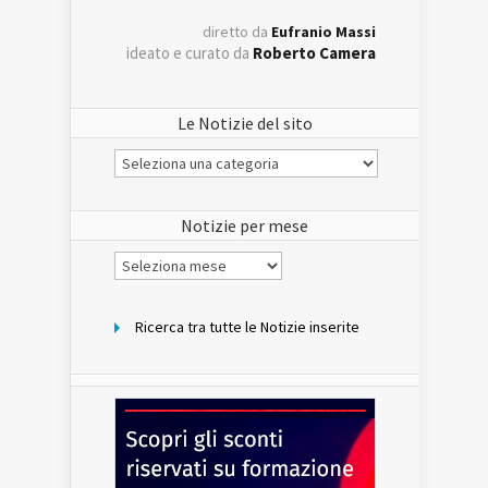
diretto da
Eufranio Massi
ideato e curato da
Roberto Camera
Le Notizie del sito
Le
Notizie
del
sito
Notizie per mese
Notizie
per
mese
Ricerca tra tutte le Notizie inserite