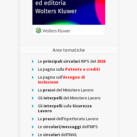
Aree tematiche
Le
principali circolari
INPS del
2026
La pagina sulla
Patente a crediti
La pagina sull'
Assegno di
Inclusione
La
prassi
del Ministero Lavoro
Gli
interpelli
del Ministero Lavoro
Gli
interpelli
sulla
Sicurezza
Lavoro
La
prassi
dell'Ispettorato Lavoro
Le
circolari/messaggi
dell'INPS
Le
circolari
dell'INAIL