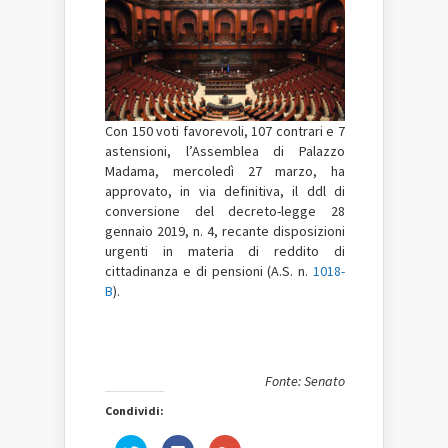
Con 150 voti favorevoli, 107 contrari e 7
astensioni, l’Assemblea di Palazzo
Madama, mercoledì 27 marzo, ha
approvato, in via definitiva, il ddl di
conversione del decreto-legge 28
gennaio 2019, n. 4, recante disposizioni
urgenti in materia di reddito di
cittadinanza e di pensioni (A.S. n.
1018-
B
).
Fonte: Senato
Condividi:
Fai
Fai
Fai