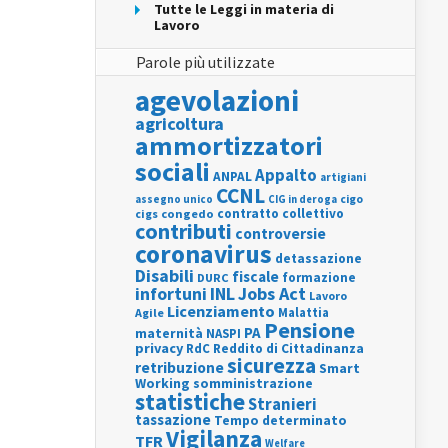
Tutte le Leggi in materia di
Lavoro
Parole più utilizzate
agevolazioni
agricoltura
ammortizzatori
sociali
Appalto
ANPAL
artigiani
CCNL
assegno unico
cigo
CIG in deroga
contratto collettivo
cigs
congedo
contributi
controversie
coronavirus
detassazione
Disabili
fiscale
formazione
DURC
INL
Jobs Act
infortuni
Lavoro
Licenziamento
Agile
Malattia
Pensione
PA
maternità
NASPI
privacy
RdC
Reddito di Cittadinanza
sicurezza
retribuzione
Smart
Working
somministrazione
statistiche
Stranieri
tassazione
Tempo determinato
Vigilanza
TFR
Welfare