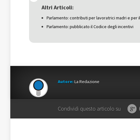
in
una
in
una
nuova
una
Altri Articoli:
nuova
finestra)
nuova
finestra)
finestra)
Parlamento: contributi per lavoratrici madri e per 
Parlamento: pubblicato il Codice degli incentivi
Autore:
La Redazione
Condividi questo articolo su