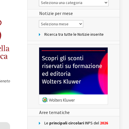
Le
Notizie
del
sito
Notizie per mese
Notizie
per
mese
Ricerca tra tutte le Notizie inserite
Senato
Aree tematiche
Le
principali circolari
INPS del
2026