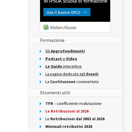
Formazione
Gli
Approfondimenti
Podcast
e
Video
Le Guide
interattive
La pagina dedicata agli
Eventi
La
Costituzione
commentata
Strumenti utili
TFR
– coefficiente rivalutazione
Le Retribuzioni al 2026
Le
Retribuzioni dal 2002 al 2026
Minimali retributivi 2026