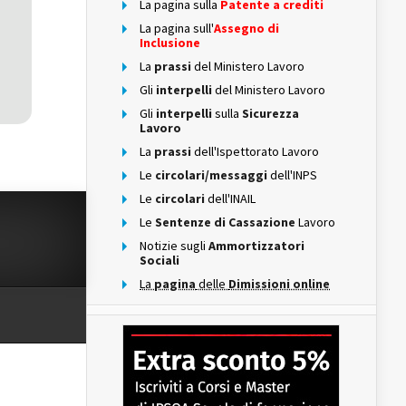
La pagina sulla
Patente a crediti
La pagina sull'
Assegno di
Inclusione
La
prassi
del Ministero Lavoro
Gli
interpelli
del Ministero Lavoro
Gli
interpelli
sulla
Sicurezza
Lavoro
La
prassi
dell'Ispettorato Lavoro
Le
circolari/messaggi
dell'INPS
Le
circolari
dell'INAIL
Le
Sentenze di Cassazione
Lavoro
Notizie sugli
Ammortizzatori
Sociali
La
pagina
delle
Dimissioni online