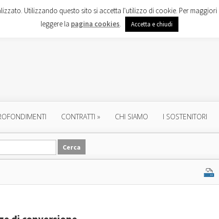
lizzato. Utilizzando questo sito si accetta l'utilizzo di cookie. Per maggiori 
leggere la
pagina cookies
.
Accetta e chiudi
ROFONDIMENTI
CONTRATTI
»
CHI SIAMO
I SOSTENITORI
ge di conversione