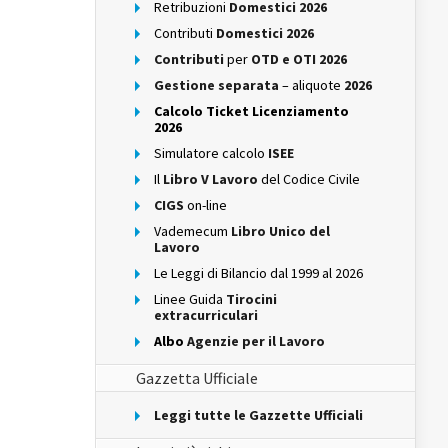
Retribuzioni
Domestici 2026
Contributi
Domestici 2026
Contributi
per
OTD e OTI 2026
Gestione separata
– aliquote
2026
Calcolo Ticket Licenziamento
2026
Simulatore calcolo
ISEE
Il
Libro V Lavoro
del Codice Civile
CIGS
on-line
Vademecum
Libro Unico del
Lavoro
Le Leggi di Bilancio dal 1999 al 2026
Linee Guida
Tirocini
extracurriculari
Albo
Agenzie per il Lavoro
Gazzetta Ufficiale
Leggi tutte le Gazzette Ufficiali