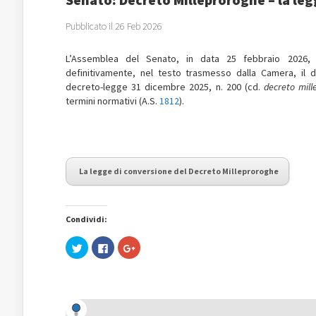
Pubblicato il 26 Feb 2026
L’Assemblea del Senato, in data 25 febbraio 2026, 
definitivamente, nel testo trasmesso dalla Camera, il d
decreto-legge 31 dicembre 2025, n. 200 (cd.
decreto
mill
termini normativi (A.S.
1812
).
La legge di conversione del Decreto Milleproroghe
Condividi:
Fai
Fai
Fai
clic
clic
clic
qui
per
qui
per
condividere
per
condividere
su
condividere
su
Facebook
su
Twitter
(Si
Google+
(Si
apre
(Si
apre
in
apre