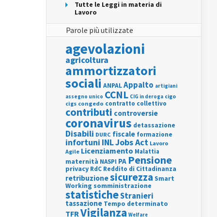
Tutte le Leggi in materia di
Lavoro
Parole più utilizzate
agevolazioni
agricoltura
ammortizzatori
sociali
Appalto
ANPAL
artigiani
CCNL
assegno unico
cigo
CIG in deroga
contratto collettivo
cigs
congedo
contributi
controversie
coronavirus
detassazione
Disabili
fiscale
formazione
DURC
INL
Jobs Act
infortuni
Lavoro
Licenziamento
Agile
Malattia
Pensione
PA
maternità
NASPI
privacy
RdC
Reddito di Cittadinanza
sicurezza
retribuzione
Smart
Working
somministrazione
statistiche
Stranieri
tassazione
Tempo determinato
Vigilanza
TFR
Welfare