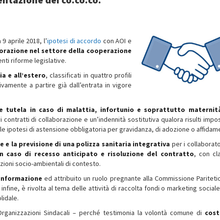
9 aprile 2018, l’
ipotesi di accordo
con AOI e
borazione nel settore della cooperazione
nti riforme legislative.
ia e all’estero
, classificati in quattro profili
vamente a partire già dall’entrata in vigore
 tutela in caso di malattia, infortunio e soprattutto maternit
i contratti di collaborazione e un’indennità sostitutiva qualora risulti impo
lle ipotesi di astensione obbligatoria per gravidanza, di adozione o affidam
 e la previsione di una polizza sanitaria integrativa
per i collaborato
n caso di recesso anticipato e risoluzione del contratto
, con cl
zioni socio-ambientali di contesto.
i informazione
ed attribuito un ruolo pregnante alla Commissione Pariteti
fine, è rivolta al tema delle attività di raccolta fondi o marketing sociale
lidale.
 Organizzazioni Sindacali – perché testimonia la volontà comune di
cost