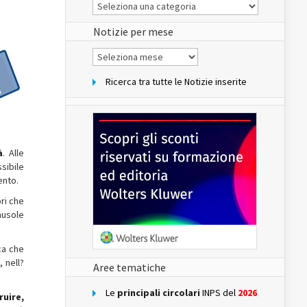
Le
Notizie
del
sito
Notizie per mese
Notizie
per
mese
Ricerca tra tutte le Notizie inserite
à
. Alle
ssibile
ento.
ri che
ausole
ca che
, nell?
Aree tematiche
Le
principali circolari
INPS del
2026
ruire,