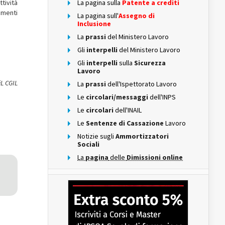
tività
La pagina sulla
Patente a crediti
umenti
La pagina sull'
Assegno di
Inclusione
La
prassi
del Ministero Lavoro
Gli
interpelli
del Ministero Lavoro
Gli
interpelli
sulla
Sicurezza
Lavoro
iL CGIL
La
prassi
dell'Ispettorato Lavoro
Le
circolari/messaggi
dell'INPS
Le
circolari
dell'INAIL
Le
Sentenze di Cassazione
Lavoro
Notizie sugli
Ammortizzatori
Sociali
La
pagina
delle
Dimissioni online