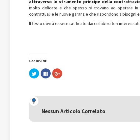
attraverso lo strumento principe della contrattazio
molto delicate e che spesso si trovano ad operare in 
contrattuali e le nuove garanzie che rispondono a bisogni 
Il testo dovrà essere ratificato dai collaboratori interessati
Condividi:
Fai
Fai
Fai
clic
clic
clic
qui
per
qui
per
condividere
per
condividere
su
condividere
su
Facebook
su
Twitter
(Si
Google+
(Si
apre
(Si
apre
in
apre
in
una
in
una
nuova
una
Nessun Articolo Correlato
nuova
finestra)
nuova
finestra)
finestra)