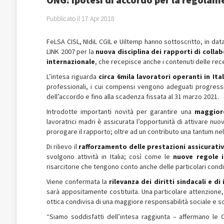
Pubblicato il 17 Apr 2018
FeLSA CISL, NIdiL CGIL e Uiltemp hanno sottoscritto, in data 
LINK 2007 per la
nuova disciplina dei rapporti di colla
internazionale
, che recepisce anche i contenuti delle rece
L’intesa riguarda
circa 6mila lavoratori operanti in Ital
professionali, i cui compensi vengono adeguati progressi
dell’accordo e fino alla scadenza fissata al 31 marzo 2021.
Introdotte importanti novità per garantire una
maggiore
lavoratrici madri è assicurata l’opportunità di attivare nuov
prorogare il rapporto; oltre ad un contributo una tantum ne
Di rilievo il
rafforzamento delle prestazioni assicurative
svolgono attività in Italia; così come le
nuove regole i
risarcitorie che tengono conto anche delle particolari condi
Viene confermata la
rilevanza dei diritti sindacali e d
sarà appositamente costituita. Una particolare attenzione, in
ottica condivisa di una maggiore responsabilità sociale e so
“Siamo soddisfatti dell’intesa raggiunta – affermano le