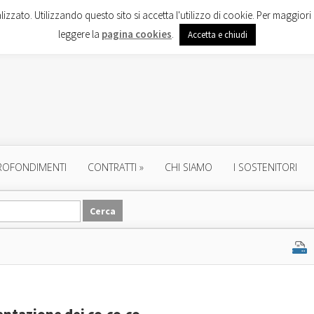
lizzato. Utilizzando questo sito si accetta l'utilizzo di cookie. Per maggiori 
leggere la
pagina cookies
.
Accetta e chiudi
ROFONDIMENTI
CONTRATTI
»
CHI SIAMO
I SOSTENITORI
entazione dei co.co.co.