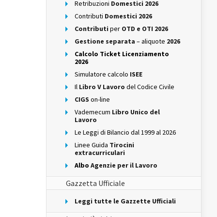
Retribuzioni
Domestici 2026
Contributi
Domestici 2026
Contributi
per
OTD e OTI 2026
Gestione separata
– aliquote
2026
Calcolo Ticket Licenziamento
2026
Simulatore calcolo
ISEE
Il
Libro V Lavoro
del Codice Civile
CIGS
on-line
Vademecum
Libro Unico del
Lavoro
Le Leggi di Bilancio dal 1999 al 2026
Linee Guida
Tirocini
extracurriculari
Albo
Agenzie per il Lavoro
Gazzetta Ufficiale
Leggi tutte le Gazzette Ufficiali