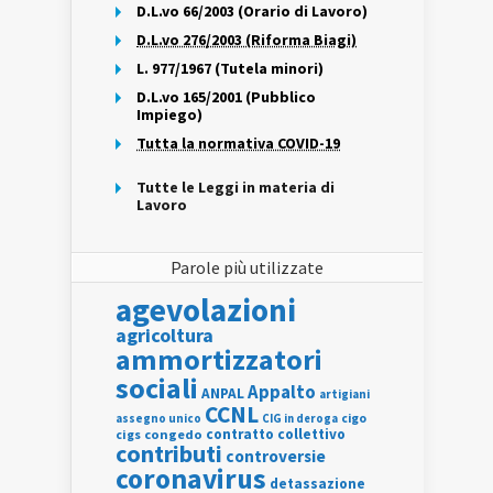
D.L.vo 66/2003 (Orario di Lavoro)
D.L.vo 276/2003 (Riforma Biagi)
L. 977/1967 (Tutela minori)
D.L.vo 165/2001 (Pubblico
Impiego)
Tutta la normativa COVID-19
Tutte le Leggi in materia di
Lavoro
Parole più utilizzate
agevolazioni
agricoltura
ammortizzatori
sociali
Appalto
ANPAL
artigiani
CCNL
assegno unico
cigo
CIG in deroga
contratto collettivo
cigs
congedo
contributi
controversie
coronavirus
detassazione