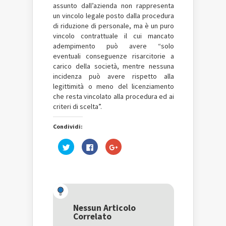
assunto dall’azienda non rappresenta
un vincolo legale posto dalla procedura
di riduzione di personale, ma è un puro
vincolo contrattuale il cui mancato
adempimento può avere “solo
eventuali conseguenze risarcitorie a
carico della società, mentre nessuna
incidenza può avere rispetto alla
legittimità o meno del licenziamento
che resta vincolato alla procedura ed ai
criteri di scelta”.
Condividi:
Fai
Fai
Fai
clic
clic
clic
qui
per
qui
per
condividere
per
condividere
su
condividere
su
Facebook
su
Twitter
(Si
Google+
(Si
apre
(Si
apre
in
apre
in
una
in
una
nuova
una
Nessun Articolo
nuova
finestra)
nuova
Correlato
finestra)
finestra)