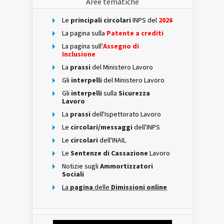
Aree tematiche
Le
principali circolari
INPS del
2026
La pagina sulla
Patente a crediti
La pagina sull'
Assegno di
Inclusione
La
prassi
del Ministero Lavoro
Gli
interpelli
del Ministero Lavoro
Gli
interpelli
sulla
Sicurezza
Lavoro
La
prassi
dell'Ispettorato Lavoro
Le
circolari/messaggi
dell'INPS
Le
circolari
dell'INAIL
Le
Sentenze di Cassazione
Lavoro
Notizie sugli
Ammortizzatori
Sociali
La
pagina
delle
Dimissioni online