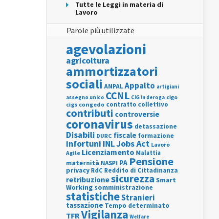
Tutte le Leggi in materia di
Lavoro
Parole più utilizzate
agevolazioni
agricoltura
ammortizzatori
sociali
Appalto
ANPAL
artigiani
CCNL
assegno unico
cigo
CIG in deroga
contratto collettivo
cigs
congedo
contributi
controversie
coronavirus
detassazione
Disabili
fiscale
formazione
DURC
INL
Jobs Act
infortuni
Lavoro
Licenziamento
Agile
Malattia
Pensione
PA
maternità
NASPI
privacy
RdC
Reddito di Cittadinanza
sicurezza
retribuzione
Smart
Working
somministrazione
statistiche
Stranieri
tassazione
Tempo determinato
Vigilanza
TFR
Welfare