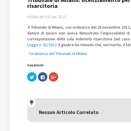
risarcitoria
Pubblicato il 8 Gen 2013
Il Tribunale di Milano, con ordinanza del 28 novembre 2012,
datore di lavoro non aveva dimostrato l’impossibilità di i
corresponsione della sola indennità risarcitoria (nel caso 
Legge n. 92/2012
. Il giudice ha ritenuto che, nel merito, il 
l’ordinanza del Tribunale di Milano
Condividi:
Fai
Fai
Fai
clic
clic
clic
qui
per
qui
per
condividere
per
condividere
su
condividere
su
Facebook
su
Twitter
(Si
Google+
(Si
apre
(Si
apre
in
apre
in
una
in
una
nuova
una
Nessun Articolo Correlato
nuova
finestra)
nuova
finestra)
finestra)