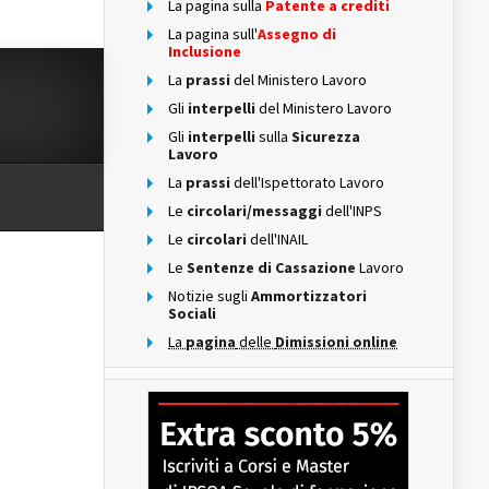
La pagina sulla
Patente a crediti
La pagina sull'
Assegno di
Inclusione
La
prassi
del Ministero Lavoro
Gli
interpelli
del Ministero Lavoro
Gli
interpelli
sulla
Sicurezza
Lavoro
La
prassi
dell'Ispettorato Lavoro
Le
circolari/messaggi
dell'INPS
Le
circolari
dell'INAIL
Le
Sentenze di Cassazione
Lavoro
Notizie sugli
Ammortizzatori
Sociali
La
pagina
delle
Dimissioni online