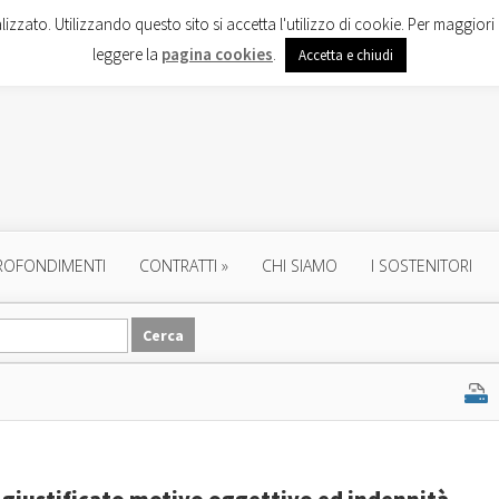
lizzato. Utilizzando questo sito si accetta l'utilizzo di cookie. Per maggiori 
leggere la
pagina cookies
.
Accetta e chiudi
ROFONDIMENTI
CONTRATTI
»
CHI SIAMO
I SOSTENITORI
r giustificato motivo oggettivo ed indennità