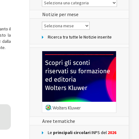
Le
Notizie
del
sito
Notizie per mese
Notizie
per
nto il
mese
sto la
Ricerca tra tutte le Notizie inserite
 dalla
nte.
Aree tematiche
Le
principali circolari
INPS del
2026