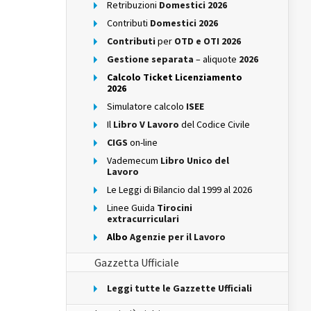
Retribuzioni
Domestici 2026
Contributi
Domestici 2026
Contributi
per
OTD e OTI 2026
Gestione separata
– aliquote
2026
Calcolo Ticket Licenziamento
2026
Simulatore calcolo
ISEE
Il
Libro V Lavoro
del Codice Civile
CIGS
on-line
Vademecum
Libro Unico del
Lavoro
Le Leggi di Bilancio dal 1999 al 2026
Linee Guida
Tirocini
extracurriculari
Albo
Agenzie per il Lavoro
Gazzetta Ufficiale
Leggi tutte le Gazzette Ufficiali