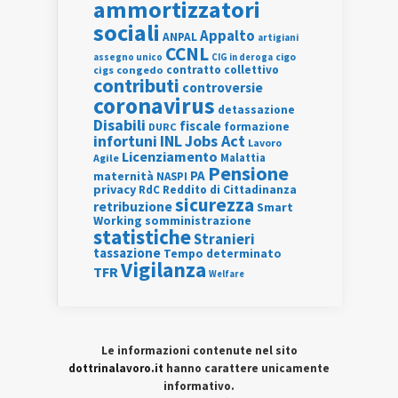
ammortizzatori
sociali
Appalto
ANPAL
artigiani
CCNL
assegno unico
cigo
CIG in deroga
contratto collettivo
cigs
congedo
contributi
controversie
coronavirus
detassazione
Disabili
fiscale
formazione
DURC
INL
Jobs Act
infortuni
Lavoro
Licenziamento
Agile
Malattia
Pensione
PA
maternità
NASPI
privacy
RdC
Reddito di Cittadinanza
sicurezza
retribuzione
Smart
Working
somministrazione
statistiche
Stranieri
tassazione
Tempo determinato
Vigilanza
TFR
Welfare
Le informazioni contenute nel sito
dottrinalavoro.it
hanno carattere unicamente
informativo.