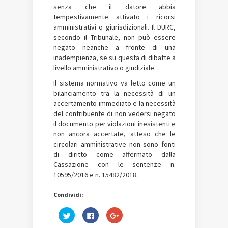
senza che il datore abbia
tempestivamente attivato i ricorsi
amministrativi o giurisdizionali. Il DURC,
secondo il Tribunale, non può essere
negato neanche a fronte di una
inadempienza, se su questa di dibatte a
livello amministrativo o giudiziale.
Il sistema normativo va letto come un
bilanciamento tra la necessità di un
accertamento immediato e la necessità
del contribuente di non vedersi negato
il documento per violazioni inesistenti e
non ancora accertate, atteso che le
circolari amministrative non sono fonti
di diritto come affermato dalla
Cassazione con le sentenze n.
10595/2016 e n. 15482/2018.
Condividi:
Fai
Fai
Fai
clic
clic
clic
qui
per
qui