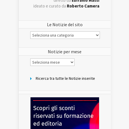
diretto da
Eufranio Massi
ideato e curato da
Roberto Camera
Le Notizie del sito
Le
Notizie
del
sito
Notizie per mese
Notizie
per
mese
Ricerca tra tutte le Notizie inserite