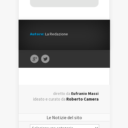
Autore:
La Redazione
diretto da
Eufranio Massi
ideato e curato da
Roberto Camera
Le Notizie del sito
Le