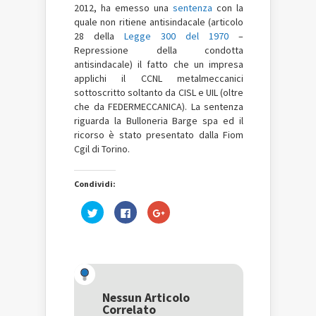
2012, ha emesso una
sentenza
con la
quale non ritiene antisindacale (articolo
28 della
Legge 300 del 1970
–
Repressione della condotta
antisindacale) il fatto che un impresa
applichi il CCNL metalmeccanici
sottoscritto soltanto da CISL e UIL (oltre
che da FEDERMECCANICA
). La sentenza
riguarda la Bulloneria Barge spa ed il
ricorso è stato presentato dalla Fiom
Cgil di Torino.
Condividi:
Fai
Fai
Fai
clic
clic
clic
qui
per
qui
per
condividere
per
condividere
su
condividere
su
Facebook
su
Twitter
(Si
Google+
(Si
apre
(Si
apre
in
apre
in
una
in
una
nuova
una
Nessun Articolo
nuova
finestra)
nuova
Correlato
finestra)
finestra)