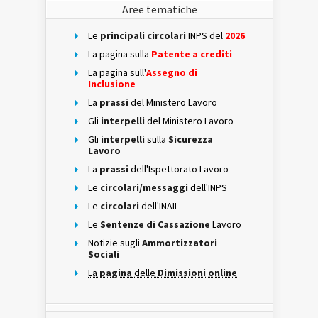
Aree tematiche
Le
principali circolari
INPS del
2026
La pagina sulla
Patente a crediti
La pagina sull'
Assegno di
Inclusione
La
prassi
del Ministero Lavoro
Gli
interpelli
del Ministero Lavoro
Gli
interpelli
sulla
Sicurezza
Lavoro
La
prassi
dell'Ispettorato Lavoro
Le
circolari/messaggi
dell'INPS
Le
circolari
dell'INAIL
Le
Sentenze di Cassazione
Lavoro
Notizie sugli
Ammortizzatori
Sociali
La
pagina
delle
Dimissioni online