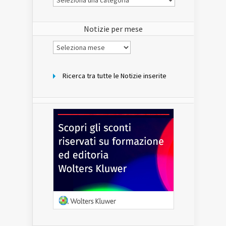
Notizie
del
sito
Notizie per mese
Notizie
per
mese
Ricerca tra tutte le Notizie inserite