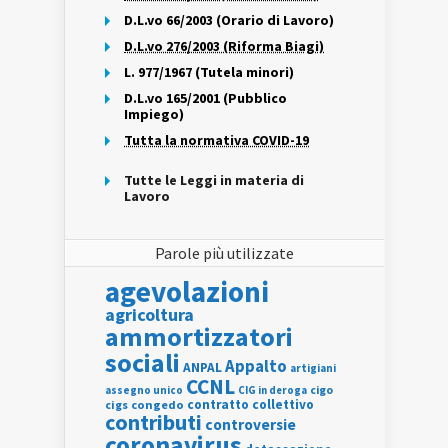
D.L.vo 66/2003 (Orario di Lavoro)
D.L.vo 276/2003 (Riforma Biagi)
L. 977/1967 (Tutela minori)
D.L.vo 165/2001 (Pubblico
Impiego)
Tutta la normativa COVID-19
Tutte le Leggi in materia di
Lavoro
Parole più utilizzate
agevolazioni
agricoltura
ammortizzatori
sociali
Appalto
ANPAL
artigiani
CCNL
assegno unico
cigo
CIG in deroga
contratto collettivo
cigs
congedo
contributi
controversie
coronavirus