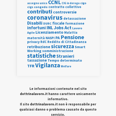
CCNL
assegno unico
cigo
CIG in deroga
contratto collettivo
cigs
congedo
contributi
controversie
coronavirus
detassazione
Disabili
fiscale
formazione
DURC
INL
Jobs Act
infortuni
Lavoro
Licenziamento
Agile
Malattia
Pensione
PA
maternità
NASPI
privacy
RdC
Reddito di Cittadinanza
sicurezza
retribuzione
Smart
Working
somministrazione
statistiche
Stranieri
tassazione
Tempo determinato
Vigilanza
TFR
Welfare
Le informazioni contenute nel sito
dottrinalavoro.it
hanno carattere unicamente
informativo.
Il sito
dottrinalavoro.it
non è responsabile per
qualsiasi danno o problema causato da questo
servizio.