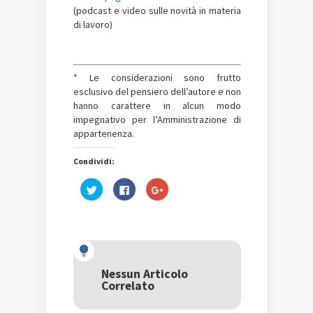
(podcast e video sulle novità in materia
di lavoro)
* Le considerazioni sono frutto
esclusivo del pensiero dell’autore e non
hanno carattere in alcun modo
impegnativo per l’Amministrazione di
appartenenza.
Condividi:
Fai
Fai
Fai
clic
clic
clic
qui
per
qui
per
condividere
per
condividere
su
condividere
su
Facebook
su
Twitter
(Si
Google+
(Si
apre
(Si
apre
in
apre
in
una
in
una
nuova
una
Nessun Articolo
nuova
finestra)
nuova
Correlato
finestra)
finestra)