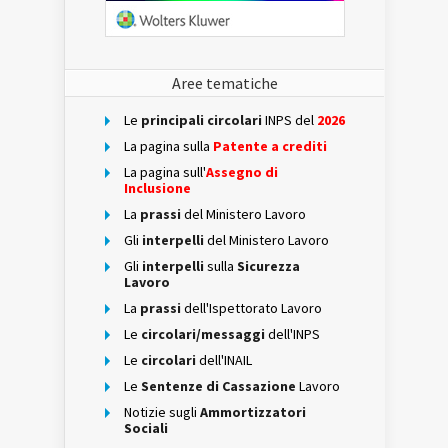
Aree tematiche
Le
principali circolari
INPS del
2026
La pagina sulla
Patente a crediti
La pagina sull'
Assegno di
Inclusione
La
prassi
del Ministero Lavoro
Gli
interpelli
del Ministero Lavoro
Gli
interpelli
sulla
Sicurezza
Lavoro
La
prassi
dell'Ispettorato Lavoro
Le
circolari/messaggi
dell'INPS
Le
circolari
dell'INAIL
Le
Sentenze di Cassazione
Lavoro
Notizie sugli
Ammortizzatori
Sociali