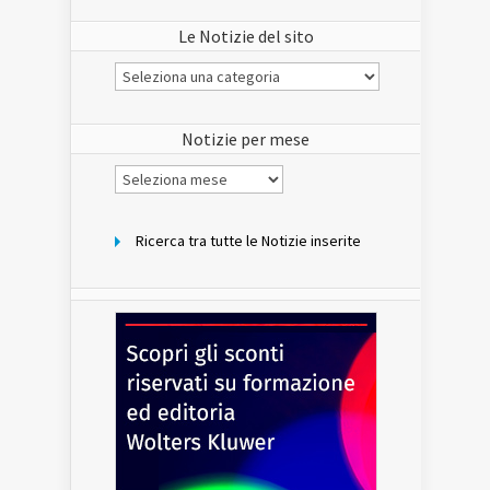
Le Notizie del sito
Le
Notizie
del
sito
Notizie per mese
Notizie
per
mese
Ricerca tra tutte le Notizie inserite