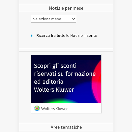
sito
Notizie per mese
Notizie
per
mese
Ricerca tra tutte le Notizie inserite
Aree tematiche