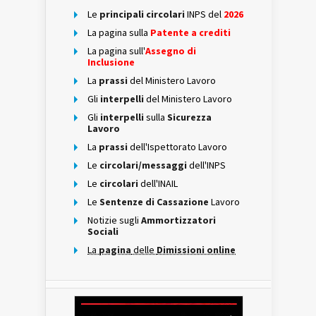
Le
principali circolari
INPS del
2026
La pagina sulla
Patente a crediti
La pagina sull'
Assegno di
Inclusione
La
prassi
del Ministero Lavoro
Gli
interpelli
del Ministero Lavoro
Gli
interpelli
sulla
Sicurezza
Lavoro
La
prassi
dell'Ispettorato Lavoro
Le
circolari/messaggi
dell'INPS
Le
circolari
dell'INAIL
Le
Sentenze di Cassazione
Lavoro
Notizie sugli
Ammortizzatori
Sociali
La
pagina
delle
Dimissioni online