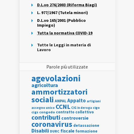
D.L.vo 276/2003 (Riforma Biagi)
L. 977/1967 (Tutela minori)
D.L.vo 165/2001 (Pubblico
Impiego)
Tutta la normativa COVID-19
Tutte le Leggi in materia di
Lavoro
Parole più utilizzate
agevolazioni
agricoltura
ammortizzatori
sociali
Appalto
ANPAL
artigiani
CCNL
assegno unico
cigo
CIG in deroga
contratto collettivo
cigs
congedo
contributi
controversie
coronavirus
detassazione
Disabili
fiscale
formazione
DURC