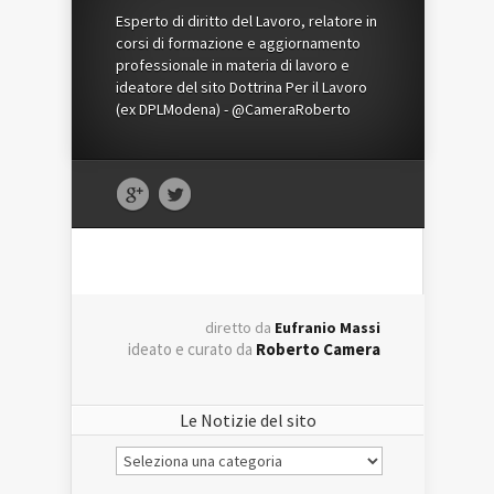
Esperto di diritto del Lavoro, relatore in
corsi di formazione e aggiornamento
professionale in materia di lavoro e
ideatore del sito Dottrina Per il Lavoro
(ex DPLModena) - @CameraRoberto
diretto da
Eufranio Massi
ideato e curato da
Roberto Camera
Le Notizie del sito
Le
Notizie
del