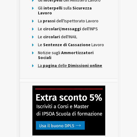
Gli
interpelli
del Ministero Lavoro
Gli
interpelli
sulla
Sicurezza
Lavoro
La
prassi
dell'Ispettorato Lavoro
Le
circolari/messaggi
dell'INPS
Le
circolari
dell'INAIL
Le
Sentenze di Cassazione
Lavoro
Notizie sugli
Ammortizzatori
Sociali
La
pagina
delle
Dimissioni online