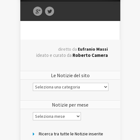
diretto da
Eufranio Massi
ideato e curato da
Roberto Camera
Le Notizie del sito
Le
Notizie
del
sito
Notizie per mese
Notizie
per
mese
Ricerca tra tutte le Notizie inserite