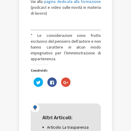
Vai alla
pagina dedicata alla formazione
(podcast e video sulle novità in materia
di lavoro)
* Le considerazioni sono frutto
esclusivo del pensiero dell’autore e non
hanno carattere in alcun modo
impegnativo per l’Amministrazione di
appartenenza.
Condividi:
Fai
Fai
Fai
clic
clic
clic
qui
per
qui
per
condividere
per
condividere
su
condividere
su
Facebook
su
Twitter
(Si
Google+
(Si
apre
(Si
apre
in
apre
in
una
in
una
nuova
una
Altri Articoli:
nuova
finestra)
nuova
finestra)
finestra)
Articolo: La trasparenza