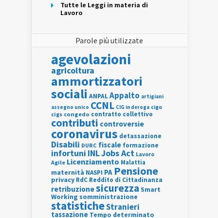
Tutte le Leggi in materia di
Lavoro
Parole più utilizzate
agevolazioni
agricoltura
ammortizzatori
sociali
Appalto
ANPAL
artigiani
CCNL
assegno unico
cigo
CIG in deroga
contratto collettivo
cigs
congedo
contributi
controversie
coronavirus
detassazione
Disabili
fiscale
formazione
DURC
INL
Jobs Act
infortuni
Lavoro
Licenziamento
Agile
Malattia
Pensione
PA
maternità
NASPI
privacy
RdC
Reddito di Cittadinanza
sicurezza
retribuzione
Smart
Working
somministrazione
statistiche
Stranieri
tassazione
Tempo determinato