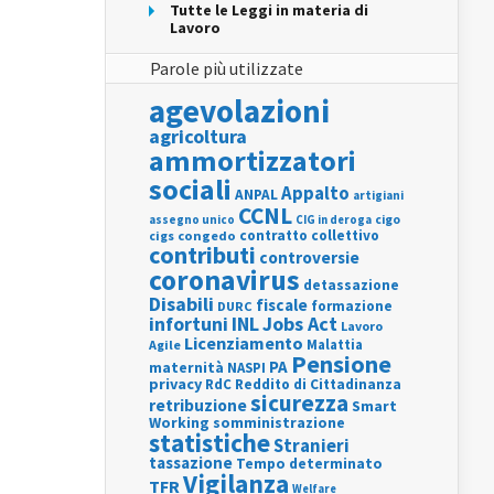
Tutte le Leggi in materia di
Lavoro
Parole più utilizzate
agevolazioni
agricoltura
ammortizzatori
sociali
Appalto
ANPAL
artigiani
CCNL
assegno unico
cigo
CIG in deroga
contratto collettivo
cigs
congedo
contributi
controversie
coronavirus
detassazione
Disabili
fiscale
formazione
DURC
INL
Jobs Act
infortuni
Lavoro
Licenziamento
Agile
Malattia
Pensione
PA
maternità
NASPI
privacy
RdC
Reddito di Cittadinanza
sicurezza
retribuzione
Smart
Working
somministrazione
statistiche
Stranieri
tassazione
Tempo determinato
Vigilanza
TFR
Welfare