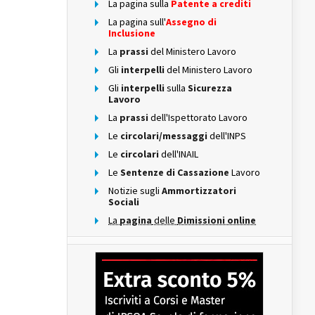
La pagina sulla
Patente a crediti
La pagina sull'
Assegno di
Inclusione
La
prassi
del Ministero Lavoro
Gli
interpelli
del Ministero Lavoro
Gli
interpelli
sulla
Sicurezza
Lavoro
La
prassi
dell'Ispettorato Lavoro
Le
circolari/messaggi
dell'INPS
Le
circolari
dell'INAIL
Le
Sentenze di Cassazione
Lavoro
Notizie sugli
Ammortizzatori
Sociali
La
pagina
delle
Dimissioni online