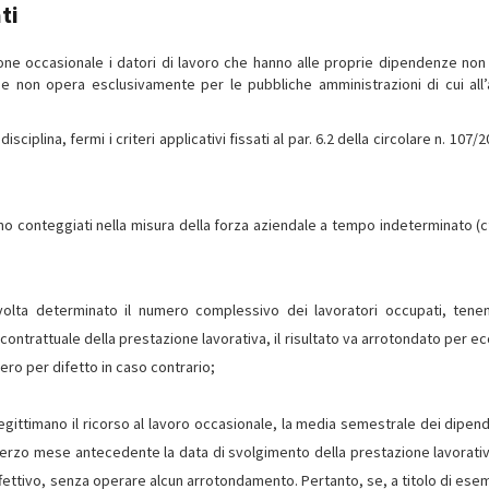
ti
ne occasionale i datori di lavoro che hanno alle proprie dipendenze non 
e non opera esclusivamente per le pubbliche amministrazioni di cui all’a
ciplina, fermi i criteri applicativi fissati al par. 6.2 della circolare n. 107/2
no conteggiati nella misura della forza aziendale a tempo indeterminato (cfr
volta determinato il numero complessivo dei lavoratori occupati, tene
 contrattuale della prestazione lavorativa, il risultato va arrotondato per e
ero per difetto in caso contrario;
 legittimano il ricorso al lavoro occasionale, la media semestrale dei dipen
 terzo mese antecedente la data di svolgimento della prestazione lavorativa
 effettivo, senza operare alcun arrotondamento. Pertanto, se, a titolo di esem