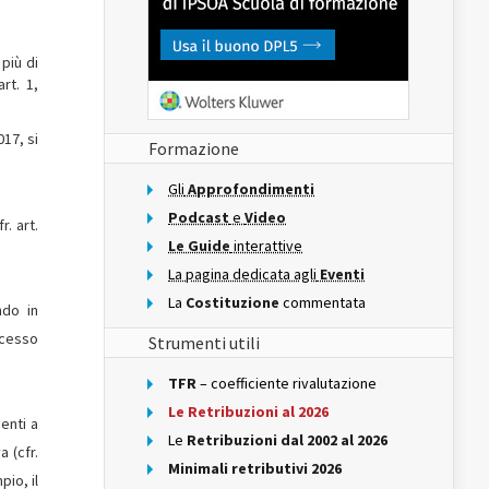
più di
rt. 1,
017, si
Formazione
Gli
Approfondimenti
Podcast
e
Video
. art.
Le Guide
interattive
La pagina dedicata agli
Eventi
La
Costituzione
commentata
ndo in
ccesso
Strumenti utili
TFR
– coefficiente rivalutazione
Le Retribuzioni al 2026
denti a
Le
Retribuzioni dal 2002 al 2026
 (cfr.
Minimali retributivi 2026
pio, il