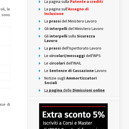
La pagina sulla
Patente a crediti
oli, le
La pagina sull'
Assegno di
Inclusione
o sono
La
prassi
del Ministero Lavoro
Gli
interpelli
del Ministero Lavoro
Gli
interpelli
sulla
Sicurezza
Lavoro
La
prassi
dell'Ispettorato Lavoro
Le
circolari/messaggi
dell'INPS
Le
circolari
dell'INAIL
Le
Sentenze di Cassazione
Lavoro
Notizie sugli
Ammortizzatori
Sociali
La
pagina
delle
Dimissioni online
ase di