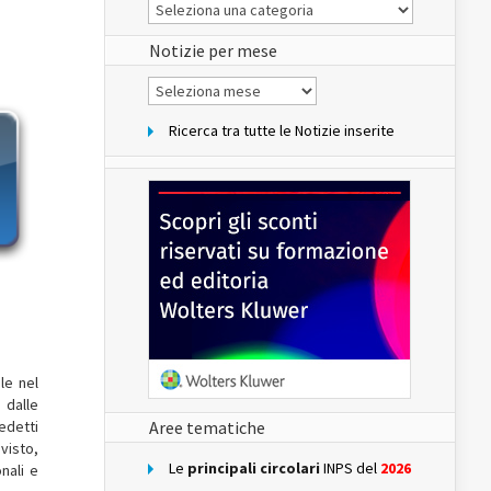
Le
Notizie
del
sito
Notizie per mese
Notizie
per
mese
Ricerca tra tutte le Notizie inserite
le nel
 dalle
edetti
Aree tematiche
evisto,
Le
principali circolari
INPS del
2026
nali e