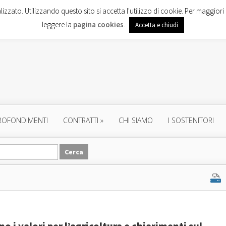
lizzato. Utilizzando questo sito si accetta l'utilizzo di cookie. Per maggiori 
leggere la
pagina cookies
.
Accetta e chiudi
ROFONDIMENTI
CONTRATTI
»
CHI SIAMO
I SOSTENITORI
o i valori per l’agricoltura e chiarimenti sul