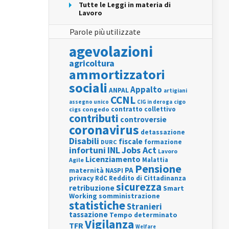
Tutte le Leggi in materia di
Lavoro
Parole più utilizzate
agevolazioni
agricoltura
ammortizzatori
sociali
Appalto
ANPAL
artigiani
CCNL
assegno unico
cigo
CIG in deroga
contratto collettivo
cigs
congedo
contributi
controversie
coronavirus
detassazione
Disabili
fiscale
formazione
DURC
INL
Jobs Act
infortuni
Lavoro
Licenziamento
Agile
Malattia
Pensione
PA
maternità
NASPI
privacy
RdC
Reddito di Cittadinanza
sicurezza
retribuzione
Smart
Working
somministrazione
statistiche
Stranieri
tassazione
Tempo determinato
Vigilanza
TFR
Welfare