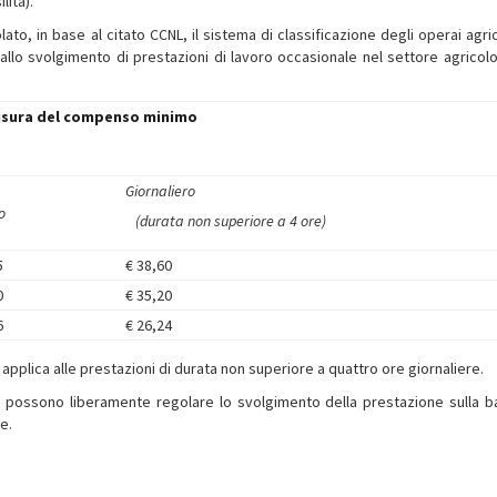
lità).
lato, in base al citato CCNL, il sistema di classificazione degli operai agric
allo svolgimento di prestazioni di lavoro occasionale nel settore agricol
ura del compenso minimo
Giornaliero
o
(durata non superiore a 4 ore)
5
€ 38,60
0
€ 35,20
6
€ 26,24
applica alle prestazioni di durata non superiore a quattro ore giornaliere.
ore) possono liberamente regolare lo svolgimento della prestazione sulla b
e.