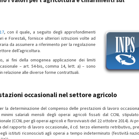
17
, con il quale, a seguito degli approfondimenti
i e Forestali, fornisce ulteriori istruzioni volte ad
 oraria da assumere a riferimento per la regolazione
ttore dell’agricoltura.
o, ai fini della omogenea applicazione dei limiti
ccasionale – art. 54-bis, comma 14, lett. a) – sono
in relazione alle diverse forme contrattuali.
azioni occasionali nel settore agricolo
 per la determinazione del compenso delle prestazioni di lavoro occasiona
nimi salariali mensili degli operai agricoli fissati dal CCNL stipulato
ale (CCNL per gli operai agricoli e florovivaisti del 22 ottobre 2014). Ai pr
ra del rapporto di lavoro occasionale, il cd. terzo elemento retributivo, pr
li istituti riconosciuti agli operai a tempo indeterminato (festività nazio