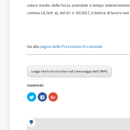
valore medio della forza aziendale a tempo indeterminato de
comma 14, lett. a), del d.l. n. 50/2017, il datore di lavoro no
Vai alla
pagina delle Prestazioni Occasionali
Leggi tutte le circolari ed i messaggi dell’INPS
Condividi:
Fai
Fai
Fai
clic
clic
clic
qui
per
qui
per
condividere
per
condividere
su
condividere
su
Facebook
su
Twitter
(Si
Google+
(Si
apre
(Si
apre
in
apre
in
una
in