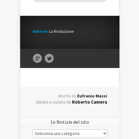
Autore:
La Redazione
diretto da
Eufranio Massi
ideato e curato da
Roberto Camera
Le Notizie del sito
Le
Notizie