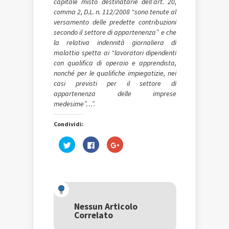
capitale misto destinatarie dell’art. 20,
comma 2, D.L. n. 112/2008 “sono tenute al
versamento delle predette contribuzioni
secondo il settore di appartenenza” e che
la relativa indennità giornaliera di
malattia spetta ai “lavoratori dipendenti
con qualifica di operaio e apprendista,
nonché per le qualifiche impiegatizie, nei
casi previsti per il settore di
appartenenza delle imprese
medesime”…”.
Condividi:
Fai
Fai
Fai
clic
clic
clic
qui
per
qui
per
condividere
per
condividere
su
condividere
su
Facebook
su
Twitter
(Si
Google+
(Si
apre
(Si
apre
in
apre
in
una
in
una
nuova
una
Nessun Articolo
nuova
finestra)
nuova
Correlato
finestra)
finestra)