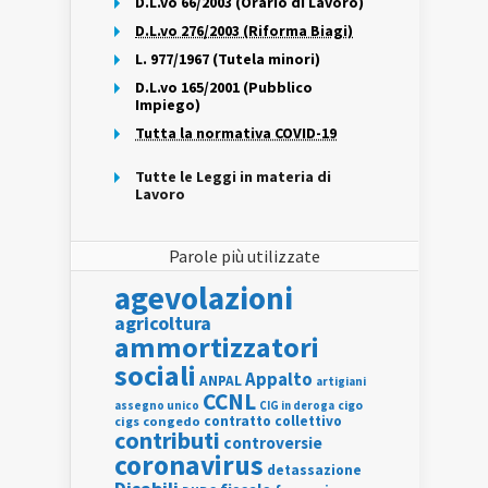
D.L.vo 66/2003 (Orario di Lavoro)
D.L.vo 276/2003 (Riforma Biagi)
L. 977/1967 (Tutela minori)
D.L.vo 165/2001 (Pubblico
Impiego)
Tutta la normativa COVID-19
Tutte le Leggi in materia di
Lavoro
Parole più utilizzate
agevolazioni
agricoltura
ammortizzatori
sociali
Appalto
ANPAL
artigiani
CCNL
assegno unico
cigo
CIG in deroga
contratto collettivo
cigs
congedo
contributi
controversie
coronavirus
detassazione