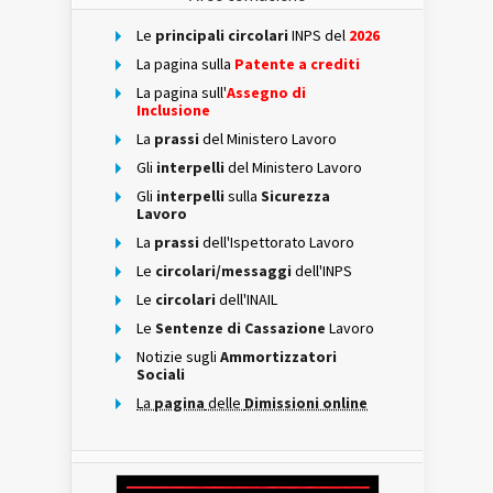
Le
principali circolari
INPS del
2026
La pagina sulla
Patente a crediti
La pagina sull'
Assegno di
Inclusione
La
prassi
del Ministero Lavoro
Gli
interpelli
del Ministero Lavoro
Gli
interpelli
sulla
Sicurezza
Lavoro
La
prassi
dell'Ispettorato Lavoro
Le
circolari/messaggi
dell'INPS
Le
circolari
dell'INAIL
Le
Sentenze di Cassazione
Lavoro
Notizie sugli
Ammortizzatori
Sociali
La
pagina
delle
Dimissioni online