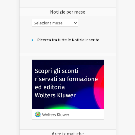
del
sito
Notizie per mese
Notizie
per
mese
Ricerca tra tutte le Notizie inserite
Aree tematiche