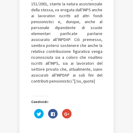
151/2001, stante la natura assistenziale
della stessa, va erogata dall’INPS anche
ai lavoratori iscritti ad altri fondi
pensionistici e, dunque, anche al
personale dipendente di scuole
elementari parificate paritarie
assicurato all’INPDAP. Ciò premesso,
sembra potersi sostenere che anche la
relativa contribuzione figurativa venga
riconosciuta sia a coloro che risultino
iscritti all’INPS, sia ai lavoratori del
settore privato che, attualmente, siano
assicurati all’INPDAP ai soli fini del
contributi pensionistici.”[/su_quote]
Condividi:
Fai
Fai
Fai
clic
clic
clic
qui
per
qui
per
condividere
per
condividere
su
condividere
su
Facebook
su