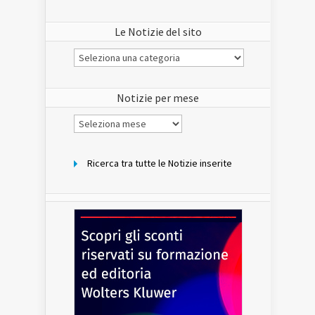
Le Notizie del sito
Le
Notizie
del
sito
Notizie per mese
Notizie
per
mese
Ricerca tra tutte le Notizie inserite