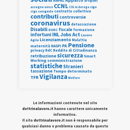
Appalto
ANPAL
artigiani
CCNL
assegno unico
cigo
CIG in deroga
contratto collettivo
cigs
congedo
contributi
controversie
coronavirus
detassazione
Disabili
fiscale
formazione
DURC
INL
Jobs Act
infortuni
Lavoro
Licenziamento
Agile
Malattia
Pensione
PA
maternità
NASPI
privacy
RdC
Reddito di Cittadinanza
sicurezza
retribuzione
Smart
Working
somministrazione
statistiche
Stranieri
tassazione
Tempo determinato
Vigilanza
TFR
Welfare
Le informazioni contenute nel sito
dottrinalavoro.it
hanno carattere unicamente
informativo.
Il sito
dottrinalavoro.it
non è responsabile per
qualsiasi danno o problema causato da questo