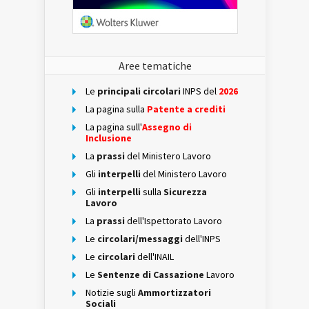
Aree tematiche
Le
principali circolari
INPS del
2026
La pagina sulla
Patente a crediti
La pagina sull'
Assegno di
Inclusione
La
prassi
del Ministero Lavoro
Gli
interpelli
del Ministero Lavoro
Gli
interpelli
sulla
Sicurezza
Lavoro
La
prassi
dell'Ispettorato Lavoro
Le
circolari/messaggi
dell'INPS
Le
circolari
dell'INAIL
Le
Sentenze di Cassazione
Lavoro
Notizie sugli
Ammortizzatori
Sociali