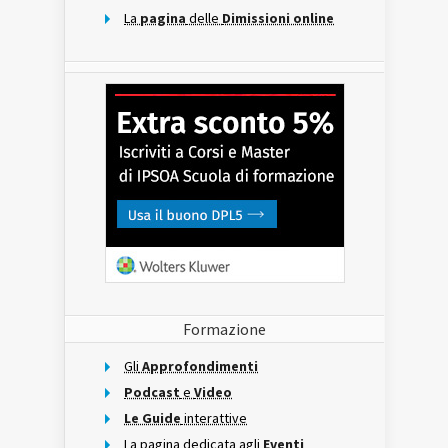
La
pagina
delle
Dimissioni online
Formazione
Gli
Approfondimenti
Podcast
e
Video
Le Guide
interattive
La pagina dedicata agli
Eventi