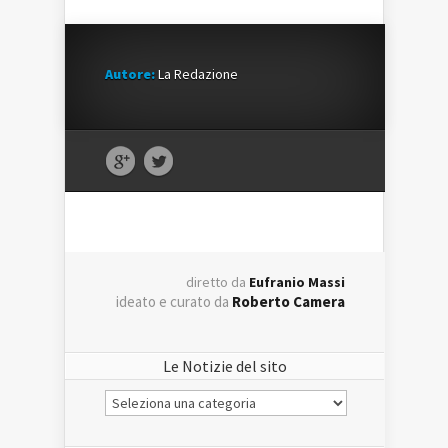
Autore:
La Redazione
diretto da
Eufranio Massi
ideato e curato da
Roberto Camera
Le Notizie del sito
Le
Notizie
del
sito