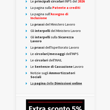
Le
principali circolari
INPS del
2026
La pagina sulla
Patente a crediti
La pagina sull'
Assegno di
Inclusione
La
prassi
del Ministero Lavoro
Gli
interpelli
del Ministero Lavoro
Gli
interpelli
sulla
Sicurezza
Lavoro
La
prassi
dell'Ispettorato Lavoro
Le
circolari/messaggi
dell'INPS
Le
circolari
dell'INAIL
Le
Sentenze di Cassazione
Lavoro
Notizie sugli
Ammortizzatori
Sociali
La
pagina
delle
Dimissioni online