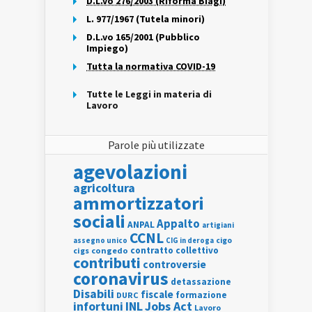
D.L.vo 276/2003 (Riforma Biagi)
L. 977/1967 (Tutela minori)
D.L.vo 165/2001 (Pubblico
Impiego)
Tutta la normativa COVID-19
Tutte le Leggi in materia di
Lavoro
Parole più utilizzate
agevolazioni
agricoltura
ammortizzatori
sociali
Appalto
ANPAL
artigiani
CCNL
assegno unico
cigo
CIG in deroga
contratto collettivo
cigs
congedo
contributi
controversie
coronavirus
detassazione
Disabili
fiscale
formazione
DURC
INL
Jobs Act
infortuni
Lavoro