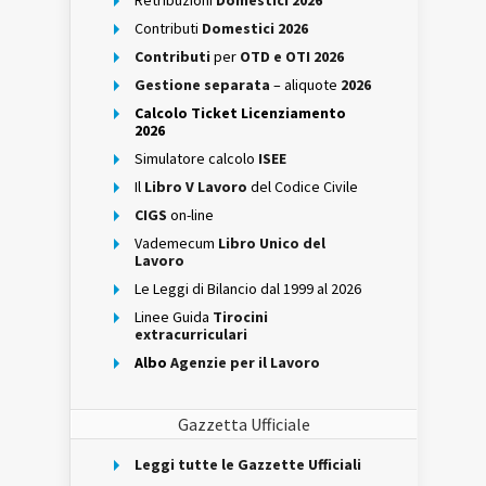
Retribuzioni
Domestici 2026
Contributi
Domestici 2026
Contributi
per
OTD e OTI 2026
Gestione separata
– aliquote
2026
Calcolo Ticket Licenziamento
2026
Simulatore calcolo
ISEE
Il
Libro V Lavoro
del Codice Civile
CIGS
on-line
Vademecum
Libro Unico del
Lavoro
Le Leggi di Bilancio dal 1999 al 2026
Linee Guida
Tirocini
extracurriculari
Albo
Agenzie per il Lavoro
Gazzetta Ufficiale
Leggi tutte le Gazzette Ufficiali