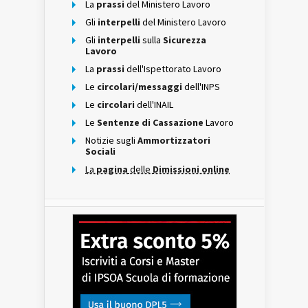
La
prassi
del Ministero Lavoro
Gli
interpelli
del Ministero Lavoro
Gli
interpelli
sulla
Sicurezza
Lavoro
La
prassi
dell'Ispettorato Lavoro
Le
circolari/messaggi
dell'INPS
Le
circolari
dell'INAIL
Le
Sentenze di Cassazione
Lavoro
Notizie sugli
Ammortizzatori
Sociali
La
pagina
delle
Dimissioni online