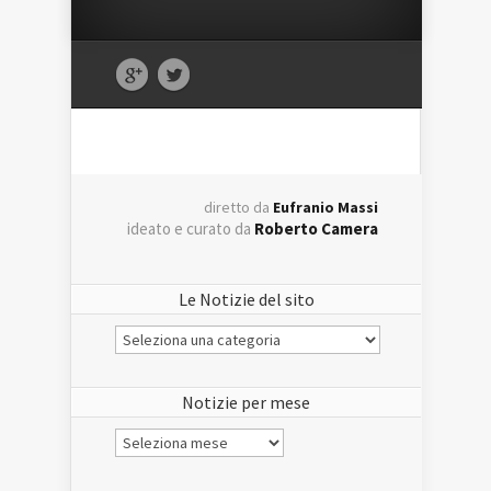
diretto da
Eufranio Massi
ideato e curato da
Roberto Camera
Le Notizie del sito
Le
Notizie
del
sito
Notizie per mese
Notizie
per
mese