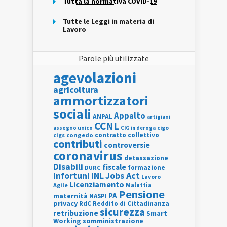
Tutta la normativa COVID-19
Tutte le Leggi in materia di
Lavoro
Parole più utilizzate
agevolazioni
agricoltura
ammortizzatori
sociali
Appalto
ANPAL
artigiani
CCNL
assegno unico
cigo
CIG in deroga
contratto collettivo
cigs
congedo
contributi
controversie
coronavirus
detassazione
Disabili
fiscale
formazione
DURC
INL
Jobs Act
infortuni
Lavoro
Licenziamento
Agile
Malattia
Pensione
PA
maternità
NASPI
privacy
RdC
Reddito di Cittadinanza
sicurezza
retribuzione
Smart
Working
somministrazione