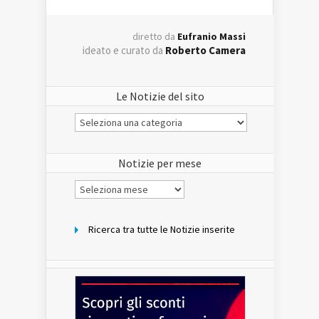
diretto da
Eufranio Massi
ideato e curato da
Roberto Camera
Le Notizie del sito
Le
Notizie
del
sito
Notizie per mese
Notizie
per
mese
Ricerca tra tutte le Notizie inserite