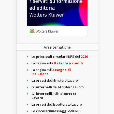
Aree tematiche
Le
principali circolari
INPS del
2026
La pagina sulla
Patente a crediti
La pagina sull'
Assegno di
Inclusione
La
prassi
del Ministero Lavoro
Gli
interpelli
del Ministero Lavoro
Gli
interpelli
sulla
Sicurezza
Lavoro
La
prassi
dell'Ispettorato Lavoro
Le
circolari/messaggi
dell'INPS