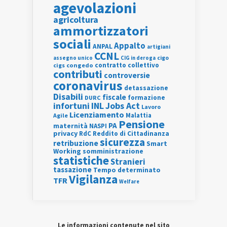
agevolazioni
agricoltura
ammortizzatori
sociali
Appalto
ANPAL
artigiani
CCNL
assegno unico
cigo
CIG in deroga
contratto collettivo
cigs
congedo
contributi
controversie
coronavirus
detassazione
Disabili
fiscale
formazione
DURC
INL
Jobs Act
infortuni
Lavoro
Licenziamento
Agile
Malattia
Pensione
PA
maternità
NASPI
privacy
RdC
Reddito di Cittadinanza
sicurezza
retribuzione
Smart
Working
somministrazione
statistiche
Stranieri
tassazione
Tempo determinato
Vigilanza
TFR
Welfare
Le informazioni contenute nel sito