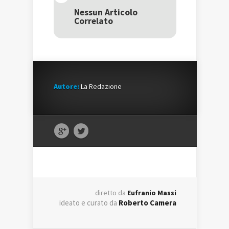
in
una
in
una
nuova
una
Nessun Articolo
nuova
finestra)
nuova
Correlato
finestra)
finestra)
Autore:
La Redazione
diretto da
Eufranio Massi
ideato e curato da
Roberto Camera