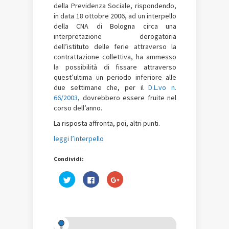
della Previdenza Sociale, rispondendo,
in data 18 ottobre 2006, ad un interpello
della CNA di Bologna circa una
interpretazione derogatoria
dell’istituto delle ferie attraverso la
contrattazione collettiva, ha ammesso
la possibilità di fissare attraverso
quest’ultima un periodo inferiore alle
due settimane che, per il
D.L.vo n.
66/2003
, dovrebbero essere fruite nel
corso dell’anno.
La risposta affronta, poi, altri punti.
leggi l’interpello
Condividi:
Fai
Fai
Fai
clic
clic
clic
qui
per
qui
per
condividere
per
condividere
su
condividere
su
Facebook
su
Twitter
(Si
Google+
(Si
apre
(Si
apre
in
apre