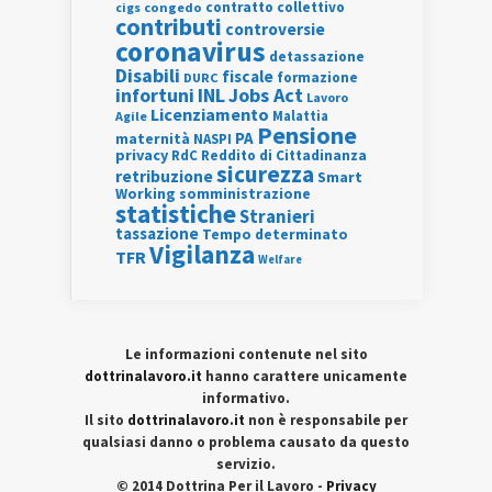
contratto collettivo
cigs
congedo
contributi
controversie
coronavirus
detassazione
Disabili
fiscale
formazione
DURC
INL
Jobs Act
infortuni
Lavoro
Licenziamento
Agile
Malattia
Pensione
PA
maternità
NASPI
privacy
RdC
Reddito di Cittadinanza
sicurezza
retribuzione
Smart
Working
somministrazione
statistiche
Stranieri
tassazione
Tempo determinato
Vigilanza
TFR
Welfare
Le informazioni contenute nel sito
dottrinalavoro.it
hanno carattere unicamente
informativo.
Il sito
dottrinalavoro.it
non è responsabile per
qualsiasi danno o problema causato da questo
servizio.
© 2014 Dottrina Per il Lavoro -
Privacy