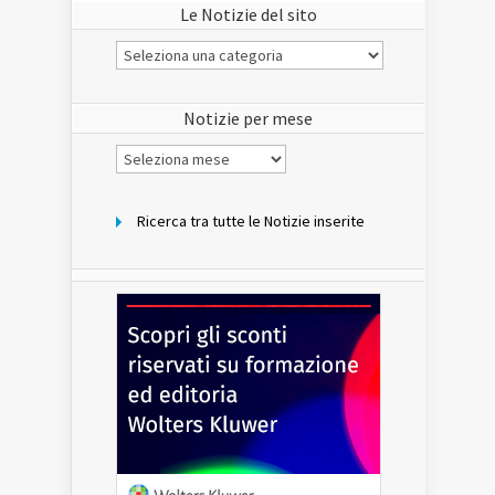
Le Notizie del sito
Le
Notizie
del
sito
Notizie per mese
Notizie
per
mese
Ricerca tra tutte le Notizie inserite