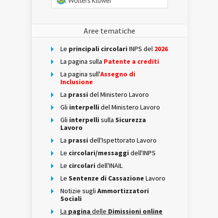
Aree tematiche
Le
principali circolari
INPS del
2026
La pagina sulla
Patente a crediti
La pagina sull'
Assegno di
Inclusione
La
prassi
del Ministero Lavoro
Gli
interpelli
del Ministero Lavoro
Gli
interpelli
sulla
Sicurezza
Lavoro
La
prassi
dell'Ispettorato Lavoro
Le
circolari/messaggi
dell'INPS
Le
circolari
dell'INAIL
Le
Sentenze di Cassazione
Lavoro
Notizie sugli
Ammortizzatori
Sociali
La
pagina
delle
Dimissioni online