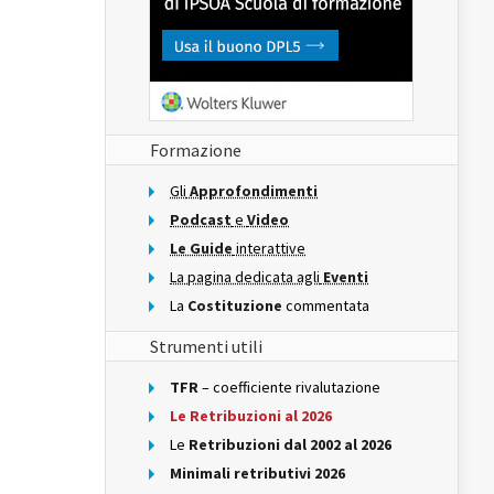
Formazione
Gli
Approfondimenti
Podcast
e
Video
Le Guide
interattive
La pagina dedicata agli
Eventi
La
Costituzione
commentata
Strumenti utili
TFR
– coefficiente rivalutazione
Le Retribuzioni al 2026
Le
Retribuzioni dal 2002 al 2026
Minimali retributivi 2026