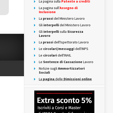
La pagina sulla
Patente a crediti
La pagina sull'
Assegno di
Inclusione
La
prassi
del Ministero Lavoro
Gli
interpelli
del Ministero Lavoro
Gli
interpelli
sulla
Sicurezza
Lavoro
La
prassi
dell'Ispettorato Lavoro
Le
circolari/messaggi
dell'INPS
Le
circolari
dell'INAIL
Le
Sentenze di Cassazione
Lavoro
Notizie sugli
Ammortizzatori
Sociali
La
pagina
delle
Dimissioni online