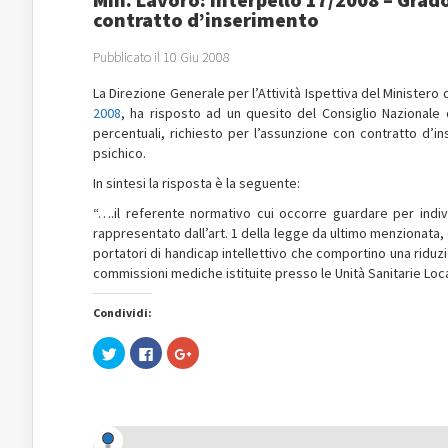
contratto d’inserimento
Pubblicato il 10 Giu 2008
La Direzione Generale per l’Attività Ispettiva del Ministero 
2008
, ha risposto ad un quesito del Consiglio Nazionale d
percentuali, richiesto per l’assunzione con contratto d’i
psichico.
In sintesi la risposta è la seguente:
“….il referente normativo cui occorre guardare per indivi
rappresentato dall’art. 1 della legge da ultimo menzionata, o
portatori di handicap intellettivo che comportino una riduz
commissioni mediche istituite presso le Unità Sanitarie Loca
Condividi:
Fai
Fai
Fai
clic
clic
clic
qui
per
qui
per
condividere
per
condividere
su
condividere
su
Facebook
su
Twitter
(Si
Google+
(Si
apre
(Si
apre
in
apre