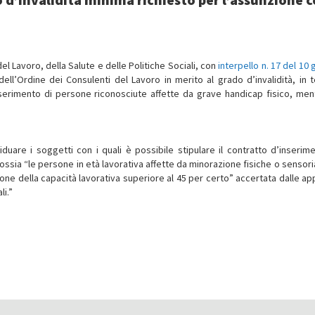
del Lavoro, della Salute e delle Politiche Sociali, con
interpello n. 17 del 10
ell’Ordine dei Consulenti del Lavoro in merito al grado d’invalidità, in t
nserimento di persone riconosciute affette da grave handicap fisico, men
duare i soggetti con i quali è possibile stipulare il contratto d’inserim
ssia “le persone in età lavorativa affette da minorazione fisiche o sensoria
ione della capacità lavorativa superiore al 45 per certo” accertata dalle ap
li.”