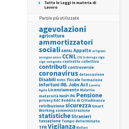
Tutte le Leggi in materia di
Lavoro
Parole più utilizzate
agevolazioni
agricoltura
ammortizzatori
sociali
Appalto
ANPAL
artigiani
CCNL
assegno unico
cigo
CIG in deroga
contratto collettivo
cigs
congedo
contributi
controversie
coronavirus
detassazione
Disabili
fiscale
formazione
DURC
INL
Jobs Act
infortuni
Lavoro
Licenziamento
Agile
Malattia
Pensione
PA
maternità
NASPI
privacy
RdC
Reddito di Cittadinanza
sicurezza
retribuzione
Smart
Working
somministrazione
statistiche
Stranieri
tassazione
Tempo determinato
Vigilanza
TFR
Welfare