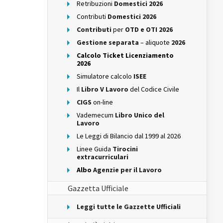
Retribuzioni
Domestici 2026
Contributi
Domestici 2026
Contributi
per
OTD e OTI 2026
Gestione separata
– aliquote
2026
Calcolo Ticket Licenziamento
2026
Simulatore calcolo
ISEE
Il
Libro V Lavoro
del Codice Civile
CIGS
on-line
Vademecum
Libro Unico del
Lavoro
Le Leggi di Bilancio dal 1999 al 2026
Linee Guida
Tirocini
extracurriculari
Albo
Agenzie per il Lavoro
Gazzetta Ufficiale
Leggi tutte le Gazzette Ufficiali