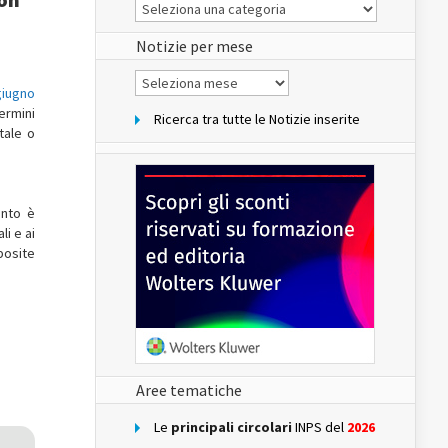
Le
Notizie
del
sito
Notizie per mese
Notizie
per
 giugno
mese
ermini
Ricerca tra tutte le Notizie inserite
tale o
ento è
li e ai
posite
Aree tematiche
Le
principali circolari
INPS del
2026