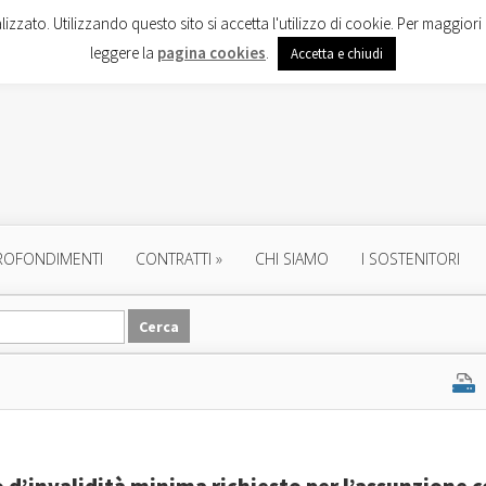
lizzato. Utilizzando questo sito si accetta l'utilizzo di cookie. Per maggiori 
leggere la
pagina cookies
.
Accetta e chiudi
ROFONDIMENTI
CONTRATTI
»
CHI SIAMO
I SOSTENITORI
o d’invalidità minima richiesto per l’assunzione 