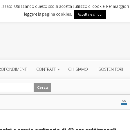
lizzato. Utilizzando questo sito si accetta l'utilizzo di cookie. Per maggiori 
leggere la
pagina cookies
.
Accetta e chiudi
ROFONDIMENTI
CONTRATTI
»
CHI SIAMO
I SOSTENITORI
stri e orario ordinario di 42 ore settimanali