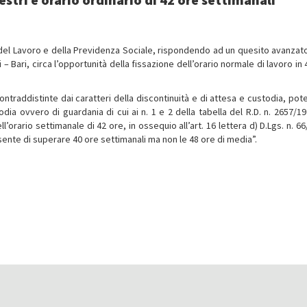
o del Lavoro e della Previdenza Sociale, rispondendo ad un quesito avanzato
 Bari, circa l’opportunità della fissazione dell’orario normale di lavoro in 
ntraddistinte dai caratteri della discontinuità e di attesa e custodia, pot
 ovvero di guardania di cui ai n. 1 e 2 della tabella del R.D. n. 2657/19
l’orario settimanale di 42 ore, in ossequio all’art. 16 lettera d) D.Lgs. n. 6
nsente di superare 40 ore settimanali ma non le 48 ore di media”.