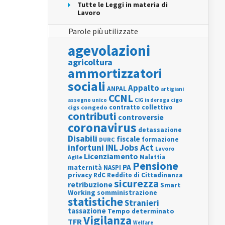
Tutte le Leggi in materia di
Lavoro
Parole più utilizzate
agevolazioni
agricoltura
ammortizzatori
sociali
Appalto
ANPAL
artigiani
CCNL
assegno unico
cigo
CIG in deroga
contratto collettivo
cigs
congedo
contributi
controversie
coronavirus
detassazione
Disabili
fiscale
formazione
DURC
INL
Jobs Act
infortuni
Lavoro
Licenziamento
Agile
Malattia
Pensione
PA
maternità
NASPI
privacy
RdC
Reddito di Cittadinanza
sicurezza
retribuzione
Smart
Working
somministrazione
statistiche
Stranieri
tassazione
Tempo determinato
Vigilanza
TFR
Welfare