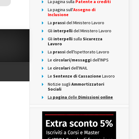
La pagina sulla
Patente a crediti
La pagina sull'
Assegno di
Inclusione
La
prassi
del Ministero Lavoro
Gli
interpelli
del Ministero Lavoro
Gli
interpelli
sulla
Sicurezza
Lavoro
La
prassi
dell'Ispettorato Lavoro
Le
circolari/messaggi
dell'INPS
Le
circolari
dell'INAIL
Le
Sentenze di Cassazione
Lavoro
Notizie sugli
Ammortizzatori
Sociali
La
pagina
delle
Dimissioni online