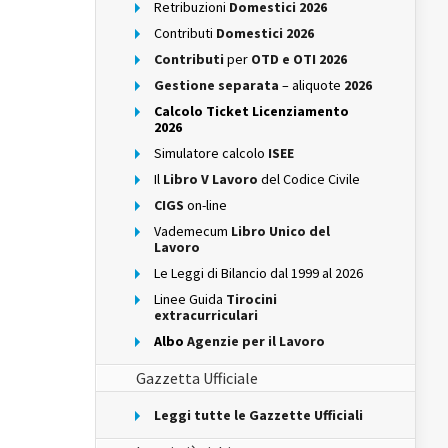
Retribuzioni
Domestici 2026
Contributi
Domestici 2026
Contributi
per
OTD e OTI 2026
Gestione separata
– aliquote
2026
Calcolo Ticket Licenziamento
2026
Simulatore calcolo
ISEE
Il
Libro V Lavoro
del Codice Civile
CIGS
on-line
Vademecum
Libro Unico del
Lavoro
Le Leggi di Bilancio dal 1999 al 2026
Linee Guida
Tirocini
extracurriculari
Albo
Agenzie per il Lavoro
Gazzetta Ufficiale
Leggi tutte le Gazzette Ufficiali