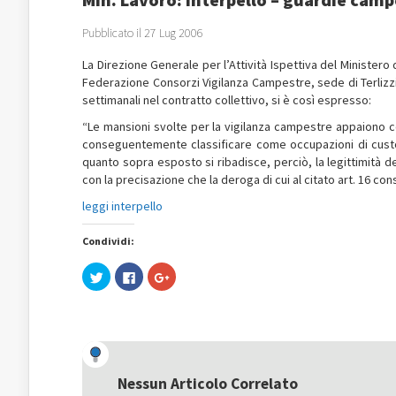
Pubblicato il 27 Lug 2006
La Direzione Generale per l’Attività Ispettiva del Minister
Federazione Consorzi Vigilanza Campestre, sede di Terlizzi –
settimanali nel contratto collettivo, si è così espresso:
“Le mansioni svolte per la vigilanza campestre appaiono co
conseguentemente classificare come occupazioni di custodia
quanto sopra esposto si ribadisce, perciò, la legittimità del
con la precisazione che la deroga di cui al citato art. 16 co
leggi interpello
Condividi:
Fai
Fai
Fai
clic
clic
clic
qui
per
qui
per
condividere
per
condividere
su
condividere
su
Facebook
su
Twitter
(Si
Google+
(Si
apre
(Si
apre
in
apre
in
una
in
una
nuova
una
Nessun Articolo Correlato
nuova
finestra)
nuova