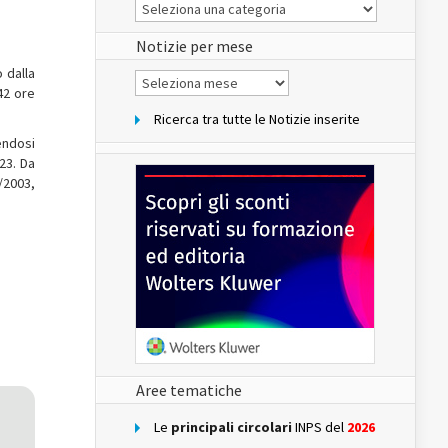
Le
Notizie
del
sito
Notizie per mese
 dalla
Notizie
per
42 ore
mese
Ricerca tra tutte le Notizie inserite
endosi
23. Da
6/2003,
Aree tematiche
Le
principali circolari
INPS del
2026