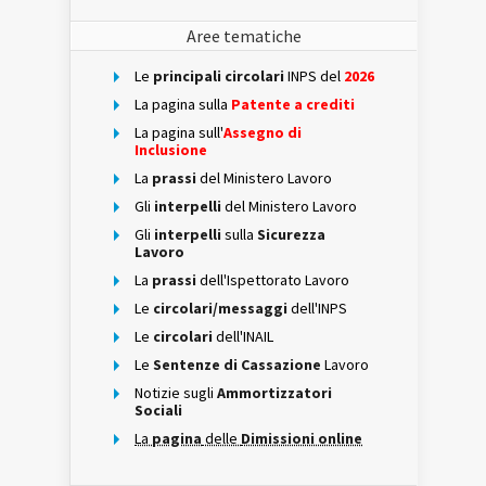
Aree tematiche
Le
principali circolari
INPS del
2026
La pagina sulla
Patente a crediti
La pagina sull'
Assegno di
Inclusione
La
prassi
del Ministero Lavoro
Gli
interpelli
del Ministero Lavoro
Gli
interpelli
sulla
Sicurezza
Lavoro
La
prassi
dell'Ispettorato Lavoro
Le
circolari/messaggi
dell'INPS
Le
circolari
dell'INAIL
Le
Sentenze di Cassazione
Lavoro
Notizie sugli
Ammortizzatori
Sociali
La
pagina
delle
Dimissioni online