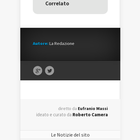
nuova
finestra)
nuova
Correlato
finestra)
finestra)
Autore:
La Redazione
diretto da
Eufranio Massi
ideato e curato da
Roberto Camera
Le Notizie del sito