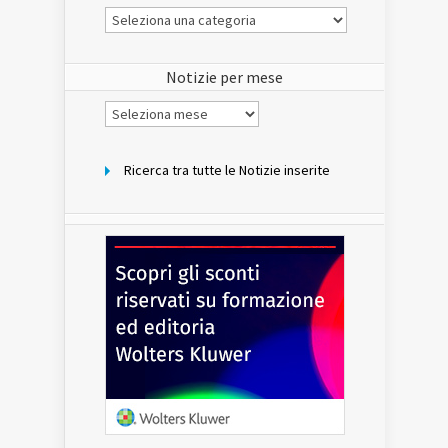
Le
Notizie
del
sito
Notizie per mese
Notizie
per
mese
Ricerca tra tutte le Notizie inserite