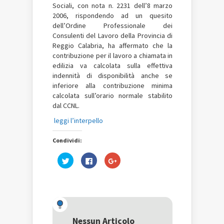
Sociali, con nota n. 2231 dell’8 marzo
2006, rispondendo ad un quesito
dell’Ordine Professionale dei
Consulenti del Lavoro della Provincia di
Reggio Calabria, ha affermato che la
contribuzione per il lavoro a chiamata in
edilizia va calcolata sulla effettiva
indennità di disponibilità anche se
inferiore alla contribuzione minima
calcolata sull’orario normale stabilito
dal CCNL.
leggi l’interpello
Condividi:
Fai
Fai
Fai
clic
clic
clic
qui
per
qui
per
condividere
per
condividere
su
condividere
su
Facebook
su
Twitter
(Si
Google+
(Si
apre
(Si
apre
in
apre
in
una
in
una
nuova
una
Nessun Articolo