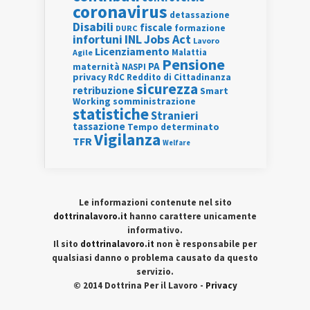
coronavirus
detassazione
Disabili
fiscale
formazione
DURC
INL
Jobs Act
infortuni
Lavoro
Licenziamento
Agile
Malattia
Pensione
PA
maternità
NASPI
privacy
RdC
Reddito di Cittadinanza
sicurezza
retribuzione
Smart
Working
somministrazione
statistiche
Stranieri
tassazione
Tempo determinato
Vigilanza
TFR
Welfare
Le informazioni contenute nel sito
dottrinalavoro.it
hanno carattere unicamente
informativo.
Il sito
dottrinalavoro.it
non è responsabile per
qualsiasi danno o problema causato da questo
servizio.
© 2014 Dottrina Per il Lavoro -
Privacy