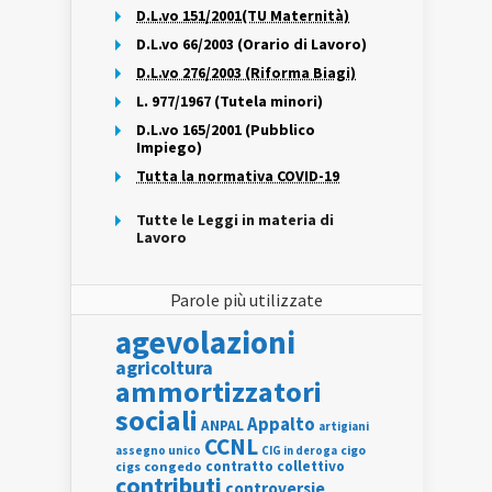
D.L.vo 151/2001(TU Maternità)
D.L.vo 66/2003 (Orario di Lavoro)
D.L.vo 276/2003 (Riforma Biagi)
L. 977/1967 (Tutela minori)
D.L.vo 165/2001 (Pubblico
Impiego)
Tutta la normativa COVID-19
Tutte le Leggi in materia di
Lavoro
Parole più utilizzate
agevolazioni
agricoltura
ammortizzatori
sociali
Appalto
ANPAL
artigiani
CCNL
assegno unico
cigo
CIG in deroga
contratto collettivo
cigs
congedo
contributi
controversie