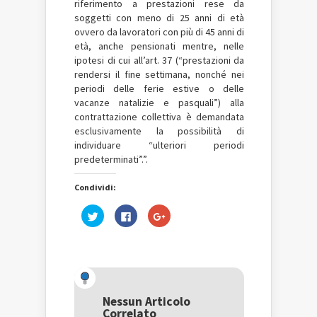
riferimento a prestazioni rese da
soggetti con meno di 25 anni di età
ovvero da lavoratori con più di 45 anni di
età, anche pensionati mentre, nelle
ipotesi di cui all’art. 37 (“prestazioni da
rendersi il fine settimana, nonché nei
periodi delle ferie estive o delle
vacanze natalizie e pasquali”) alla
contrattazione collettiva è demandata
esclusivamente la possibilità di
individuare “ulteriori periodi
predeterminati”.”.
Condividi:
Fai
Fai
Fai
clic
clic
clic
qui
per
qui
per
condividere
per
condividere
su
condividere
su
Facebook
su
Twitter
(Si
Google+
(Si
apre
(Si
apre
in
apre
in
una
in
una
nuova
una
Nessun Articolo
nuova
finestra)
nuova
Correlato
finestra)
finestra)