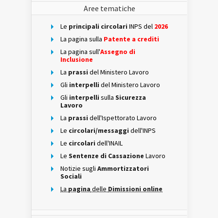
Aree tematiche
Le
principali circolari
INPS del
2026
La pagina sulla
Patente a crediti
La pagina sull'
Assegno di
Inclusione
La
prassi
del Ministero Lavoro
Gli
interpelli
del Ministero Lavoro
Gli
interpelli
sulla
Sicurezza
Lavoro
La
prassi
dell'Ispettorato Lavoro
Le
circolari/messaggi
dell'INPS
Le
circolari
dell'INAIL
Le
Sentenze di Cassazione
Lavoro
Notizie sugli
Ammortizzatori
Sociali
La
pagina
delle
Dimissioni online