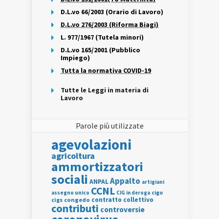
D.L.vo 66/2003 (Orario di Lavoro)
D.L.vo 276/2003 (Riforma Biagi)
L. 977/1967 (Tutela minori)
D.L.vo 165/2001 (Pubblico
Impiego)
Tutta la normativa COVID-19
Tutte le Leggi in materia di
Lavoro
Parole più utilizzate
agevolazioni
agricoltura
ammortizzatori
sociali
Appalto
ANPAL
artigiani
CCNL
assegno unico
cigo
CIG in deroga
contratto collettivo
cigs
congedo
contributi
controversie