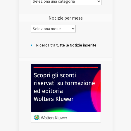
Notizie
del
sito
Notizie per mese
Notizie
per
mese
Ricerca tra tutte le Notizie inserite