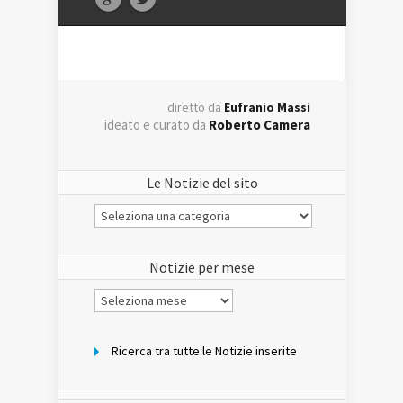
diretto da
Eufranio Massi
ideato e curato da
Roberto Camera
Le Notizie del sito
Le
Notizie
del
sito
Notizie per mese
Notizie
per
mese
Ricerca tra tutte le Notizie inserite