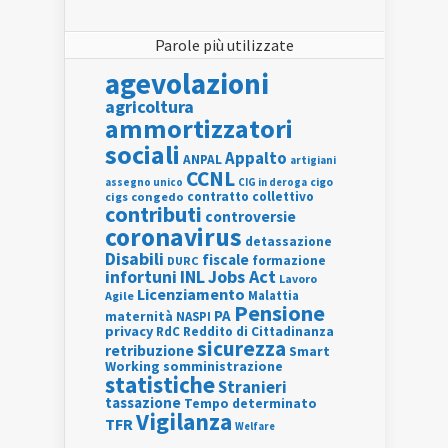
Parole più utilizzate
agevolazioni
agricoltura
ammortizzatori
sociali
Appalto
ANPAL
artigiani
CCNL
assegno unico
cigo
CIG in deroga
contratto collettivo
cigs
congedo
contributi
controversie
coronavirus
detassazione
Disabili
fiscale
formazione
DURC
INL
Jobs Act
infortuni
Lavoro
Licenziamento
Agile
Malattia
Pensione
PA
maternità
NASPI
privacy
RdC
Reddito di Cittadinanza
sicurezza
retribuzione
Smart
Working
somministrazione
statistiche
Stranieri
tassazione
Tempo determinato
Vigilanza
TFR
Welfare