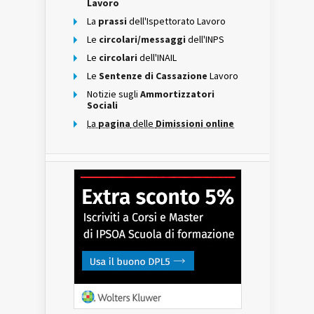
Lavoro
La
prassi
dell'Ispettorato Lavoro
Le
circolari/messaggi
dell'INPS
Le
circolari
dell'INAIL
Le
Sentenze di Cassazione
Lavoro
Notizie sugli
Ammortizzatori
Sociali
La
pagina
delle
Dimissioni online