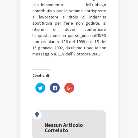
all’adempimento dell’obbligo
contributivo per le somme corrisposte
al lavoratore a titolo di indennità
sostitutiva per ferie non godute, si
ritiene di dover confermare
l’impostazione fin qui seguita dall’INPS
con circolari n. 186 del 1999 e n. 15 del
15 gennaio 2002, da ultimo ribadita con
messaggio n. 118 dell’8 ottobre 2003.
Condividi:
Fai
Fai
Fai
clic
clic
clic
qui
per
qui
per
condividere
per
condividere
su
condividere
su
Facebook
su
Twitter
(Si
Google+
(Si
apre
(Si
apre
in
apre
in
una
in
una
nuova
una
Nessun Articolo
nuova
finestra)
nuova
Correlato
finestra)
finestra)