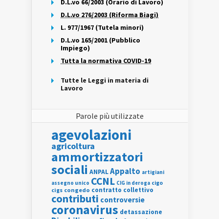
D.L.vo 66/2003 (Orario di Lavoro)
D.L.vo 276/2003 (Riforma Biagi)
L. 977/1967 (Tutela minori)
D.L.vo 165/2001 (Pubblico
Impiego)
Tutta la normativa COVID-19
Tutte le Leggi in materia di
Lavoro
Parole più utilizzate
agevolazioni
agricoltura
ammortizzatori
sociali
Appalto
ANPAL
artigiani
CCNL
assegno unico
cigo
CIG in deroga
contratto collettivo
cigs
congedo
contributi
controversie
coronavirus
detassazione