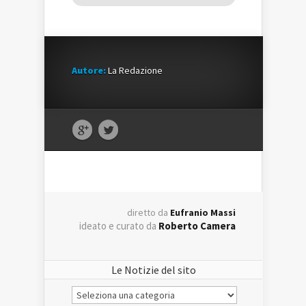
Autore:
La Redazione
diretto da
Eufranio Massi
ideato e curato da
Roberto Camera
Le Notizie del sito
Le
Notizie