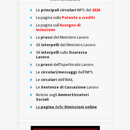
Le
principali circolari
INPS del
2026
La pagina sulla
Patente a crediti
La pagina sull'
Assegno di
Inclusione
La
prassi
del Ministero Lavoro
Gli
interpelli
del Ministero Lavoro
Gli
interpelli
sulla
Sicurezza
Lavoro
La
prassi
dell'Ispettorato Lavoro
Le
circolari/messaggi
dell'INPS
Le
circolari
dell'INAIL
Le
Sentenze di Cassazione
Lavoro
Notizie sugli
Ammortizzatori
Sociali
La
pagina
delle
Dimissioni online