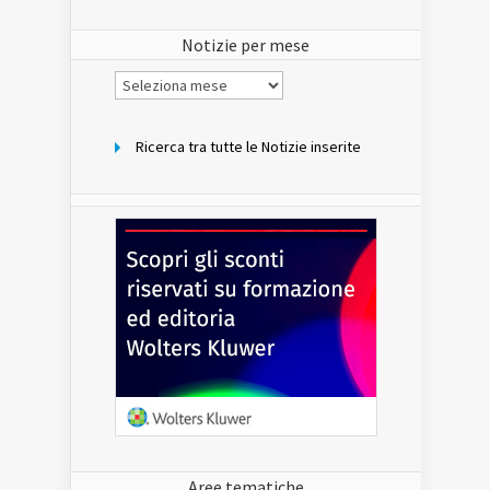
del
sito
Notizie per mese
Notizie
per
mese
Ricerca tra tutte le Notizie inserite
Aree tematiche