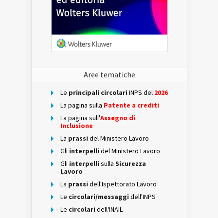
Aree tematiche
Le
principali circolari
INPS del
2026
La pagina sulla
Patente a crediti
La pagina sull'
Assegno di
Inclusione
La
prassi
del Ministero Lavoro
Gli
interpelli
del Ministero Lavoro
Gli
interpelli
sulla
Sicurezza
Lavoro
La
prassi
dell'Ispettorato Lavoro
Le
circolari/messaggi
dell'INPS
Le
circolari
dell'INAIL