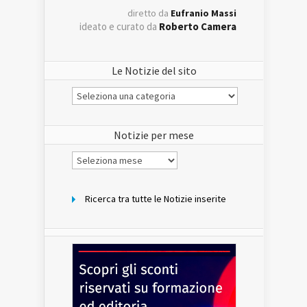
diretto da
Eufranio Massi
ideato e curato da
Roberto Camera
Le Notizie del sito
Le
Notizie
del
sito
Notizie per mese
Notizie
per
mese
Ricerca tra tutte le Notizie inserite