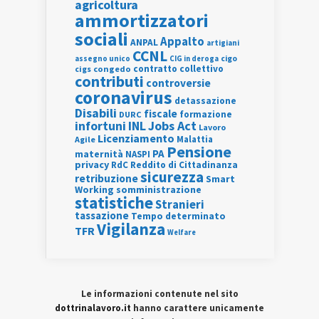
agricoltura
ammortizzatori
sociali
Appalto
ANPAL
artigiani
CCNL
assegno unico
cigo
CIG in deroga
contratto collettivo
cigs
congedo
contributi
controversie
coronavirus
detassazione
Disabili
fiscale
formazione
DURC
INL
Jobs Act
infortuni
Lavoro
Licenziamento
Agile
Malattia
Pensione
PA
maternità
NASPI
privacy
RdC
Reddito di Cittadinanza
sicurezza
retribuzione
Smart
Working
somministrazione
statistiche
Stranieri
tassazione
Tempo determinato
Vigilanza
TFR
Welfare
Le informazioni contenute nel sito
dottrinalavoro.it
hanno carattere unicamente