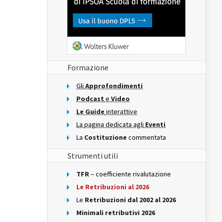
Formazione
Gli
Approfondimenti
Podcast
e
Video
Le Guide
interattive
La pagina dedicata agli
Eventi
La
Costituzione
commentata
Strumenti utili
TFR
– coefficiente rivalutazione
Le Retribuzioni al 2026
Le
Retribuzioni dal 2002 al 2026
Minimali retributivi 2026