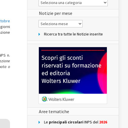
Le
Notizie
del
sito
Notizie per mese
ottobre
Notizie
per
giorni
mese
azione
Ricerca tra tutte le Notizie inserite
NPS n.
cazione
nata o
Aree tematiche
Le
principali circolari
INPS del
2026