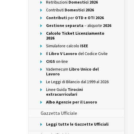
Retribuzioni
Domestici 2026
Contributi
Domestici 2026
Contributi
per
OTD e OTI 2026
Gestione separata
– aliquote
2026
Calcolo Ticket Licenziamento
2026
Simulatore calcolo
ISEE
Il
Libro V Lavoro
del Codice Civile
CIGS
on-line
Vademecum
Libro Unico del
Lavoro
Le Leggi di Bilancio dal 1999 al 2026
Linee Guida
Tirocini
extracurriculari
Albo
Agenzie per il Lavoro
Gazzetta Ufficiale
Leggi tutte le Gazzette Ufficiali