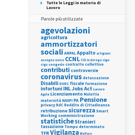
Tutte le Leggi in materia di
Lavoro
Parole più utilizzate
agevolazioni
agricoltura
ammortizzatori
sociali
Appalto
ANPAL
artigiani
CCNL
assegno unico
cigo
CIG in deroga
contratto collettivo
cigs
congedo
contributi
controversie
coronavirus
detassazione
Disabili
fiscale
formazione
DURC
INL
Jobs Act
infortuni
Lavoro
Licenziamento
Agile
Malattia
Pensione
PA
maternità
NASPI
privacy
RdC
Reddito di Cittadinanza
sicurezza
retribuzione
Smart
Working
somministrazione
statistiche
Stranieri
tassazione
Tempo determinato
Vigilanza
TFR
Welfare