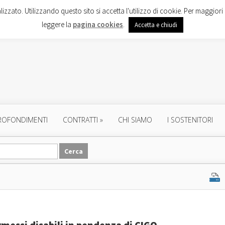
lizzato. Utilizzando questo sito si accetta l'utilizzo di cookie. Per maggiori 
leggere la
pagina cookies
.
Accetta e chiudi
ROFONDIMENTI
CONTRATTI
»
CHI SIAMO
I SOSTENITORI
rmessi disabili in pendenza di CIGO