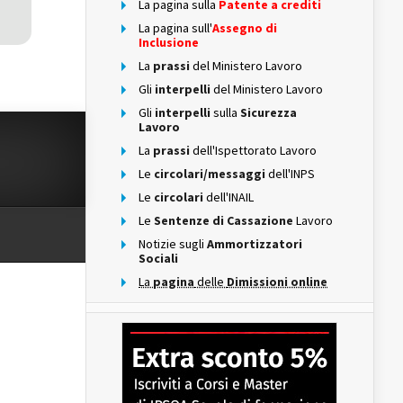
La pagina sulla
Patente a crediti
La pagina sull'
Assegno di
Inclusione
La
prassi
del Ministero Lavoro
Gli
interpelli
del Ministero Lavoro
Gli
interpelli
sulla
Sicurezza
Lavoro
La
prassi
dell'Ispettorato Lavoro
Le
circolari/messaggi
dell'INPS
Le
circolari
dell'INAIL
Le
Sentenze di Cassazione
Lavoro
Notizie sugli
Ammortizzatori
Sociali
La
pagina
delle
Dimissioni online