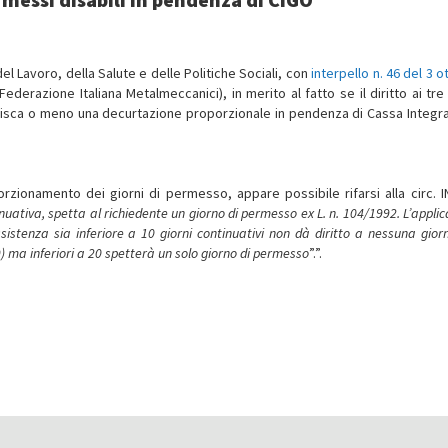
del Lavoro, della Salute e delle Politiche Sociali, con
interpello n. 46 del 3 
ederazione Italiana Metalmeccanici), in merito al fatto se il diritto ai tre 
ubisca o meno una decurtazione proporzionale in pendenza di Cassa Integr
zionamento dei giorni di permesso, appare possibile rifarsi alla circ. I
inuativa, spetta al richiedente un giorno di permesso ex L. n. 104/1992. L’appli
istenza sia inferiore a 10 giorni continuativi non dà diritto a nessuna gior
19) ma inferiori a 20 spetterà un solo giorno di permesso
”.”.