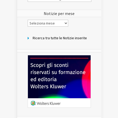
Notizie
del
sito
Notizie per mese
Notizie
per
mese
Ricerca tra tutte le Notizie inserite