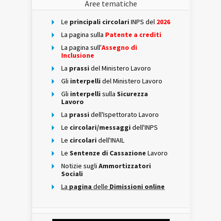
Aree tematiche
Le
principali circolari
INPS del
2026
La pagina sulla
Patente a crediti
La pagina sull'
Assegno di
Inclusione
La
prassi
del Ministero Lavoro
Gli
interpelli
del Ministero Lavoro
Gli
interpelli
sulla
Sicurezza
Lavoro
La
prassi
dell'Ispettorato Lavoro
Le
circolari/messaggi
dell'INPS
Le
circolari
dell'INAIL
Le
Sentenze di Cassazione
Lavoro
Notizie sugli
Ammortizzatori
Sociali
La
pagina
delle
Dimissioni online