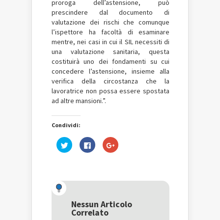
proroga dell’astensione, può
prescindere dal documento di
valutazione dei rischi che comunque
l’ispettore ha facoltà di esaminare
mentre, nei casi in cui il SIL necessiti di
una valutazione sanitaria, questa
costituirà uno dei fondamenti su cui
concedere l’astensione, insieme alla
verifica della circostanza che la
lavoratrice non possa essere spostata
ad altre mansioni.”.
Condividi:
Fai
Fai
Fai
clic
clic
clic
qui
per
qui
per
condividere
per
condividere
su
condividere
su
Facebook
su
Twitter
(Si
Google+
(Si
apre
(Si
apre
in
apre
in
una
in
una
nuova
una
Nessun Articolo
nuova
finestra)
nuova
Correlato
finestra)
finestra)