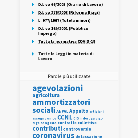
D.L.vo 66/2003 (Orario di Lavoro)
D.L.vo 276/2003 (Riforma Biagi)
L. 977/1967 (Tutela minori)
D.L.vo 165/2001 (Pubblico
Impiego)
Tutta la normativa COVID-19
Tutte le Leggi in materia di
Lavoro
Parole più utilizzate
agevolazioni
agricoltura
ammortizzatori
sociali
Appalto
ANPAL
artigiani
CCNL
assegno unico
cigo
CIG in deroga
contratto collettivo
cigs
congedo
contributi
controversie
coronavirus
detassazione