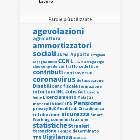
Lavoro
Parole più utilizzate
agevolazioni
agricoltura
ammortizzatori
sociali
Appalto
ANPAL
artigiani
CCNL
assegno unico
cigo
CIG in deroga
contratto collettivo
cigs
congedo
contributi
controversie
coronavirus
detassazione
Disabili
fiscale
formazione
DURC
INL
Jobs Act
infortuni
Lavoro
Licenziamento
Agile
Malattia
Pensione
PA
maternità
NASPI
privacy
RdC
Reddito di Cittadinanza
sicurezza
retribuzione
Smart
Working
somministrazione
statistiche
Stranieri
tassazione
Tempo determinato
Vigilanza
TFR
Welfare