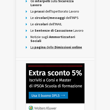
Gli
interpelli
sulla
Sicurezza
Lavoro
La
prassi
dell'Ispettorato Lavoro
Le
circolari/messaggi
dell'INPS
Le
circolari
dell'INAIL
Le
Sentenze di Cassazione
Lavoro
Notizie sugli
Ammortizzatori
Sociali
La
pagina
delle
Dimissioni online