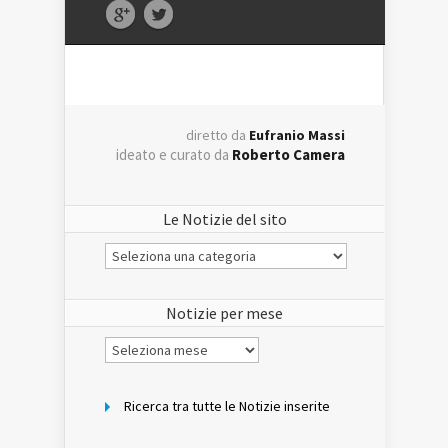
diretto da
Eufranio Massi
ideato e curato da
Roberto Camera
Le Notizie del sito
Le
Notizie
del
sito
Notizie per mese
Notizie
per
mese
Ricerca tra tutte le Notizie inserite