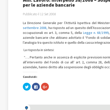
per le aziende bancarie
Pubblicato il 12 Set 2008
La Direzione Generale per l’Attività Ispettiva del Ministe
settembre 2008,
ha risposto ad un quesito dell’Associazione
occupazionali ex art. 3, comma 5, della
Legge n. 68/1999
aziende bancarie che abbiano adottato il “Fondo di solidar
l’analogia tra questo istituto e quello della cassa integrazi
La risposta in sintesi:
“…. Pertanto anche in assenza di esplicite previsioni norma
all’intervento del Fondo di cui all’ art. 2, comma 28, del
aziendale, hanno diritto alla sospensione degli obblighi occup
Condividi:
Fai
Fai
Fai
clic
clic
clic
qui
per
qui
per
condividere
per
condividere
su
condividere
su
Facebook
su
Twitter
(Si
Google+
(Si
apre
(Si
apre
in
apre