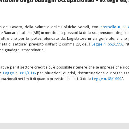
ro del Lavoro, della Salute e delle Politiche Sociali, con
interpello n. 38 
 Bancaria Italiana (ABI) in merito alla possibilità della sospensione degli o
, oltre che per le ipotesi elencate dal Legislatore in via generale, anche 
ietà di settore” previsto dall’art. 2 comma 28, della
Legge n. 662/1996
, r
one guadagni straordinaria:
tive per il settore creditizio, è possibile ritenere che le imprese che ric
la
Legge n. 662/1996
per situazioni di crisi, ristrutturazione o riorganizz
azionali nei limiti di quanto previsto dall’ art. 3 della
Legge n. 68/1999
.”.