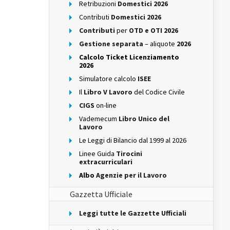
Retribuzioni
Domestici 2026
Contributi
Domestici 2026
Contributi
per
OTD e OTI 2026
Gestione separata
– aliquote
2026
Calcolo Ticket Licenziamento
2026
Simulatore calcolo
ISEE
Il
Libro V Lavoro
del Codice Civile
CIGS
on-line
Vademecum
Libro Unico del
Lavoro
Le Leggi di Bilancio dal 1999 al 2026
Linee Guida
Tirocini
extracurriculari
Albo
Agenzie per il Lavoro
Gazzetta Ufficiale
Leggi tutte le Gazzette Ufficiali