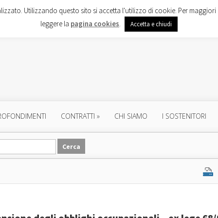
lizzato. Utilizzando questo sito si accetta l'utilizzo di cookie. Per maggiori 
leggere la
pagina cookies
.
Accetta e chiudi
ROFONDIMENTI
CONTRATTI
»
CHI SIAMO
I SOSTENITORI
nsione degli obblighi occupazionali – ex lege 68/