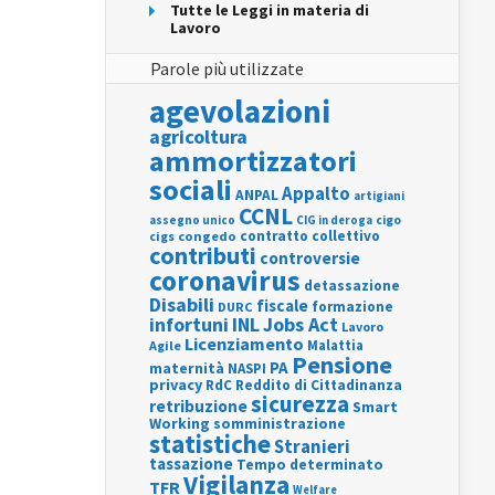
Tutte le Leggi in materia di
Lavoro
Parole più utilizzate
agevolazioni
agricoltura
ammortizzatori
sociali
Appalto
ANPAL
artigiani
CCNL
assegno unico
cigo
CIG in deroga
contratto collettivo
cigs
congedo
contributi
controversie
coronavirus
detassazione
Disabili
fiscale
formazione
DURC
INL
Jobs Act
infortuni
Lavoro
Licenziamento
Agile
Malattia
Pensione
PA
maternità
NASPI
privacy
RdC
Reddito di Cittadinanza
sicurezza
retribuzione
Smart
Working
somministrazione
statistiche
Stranieri
tassazione
Tempo determinato
Vigilanza
TFR
Welfare