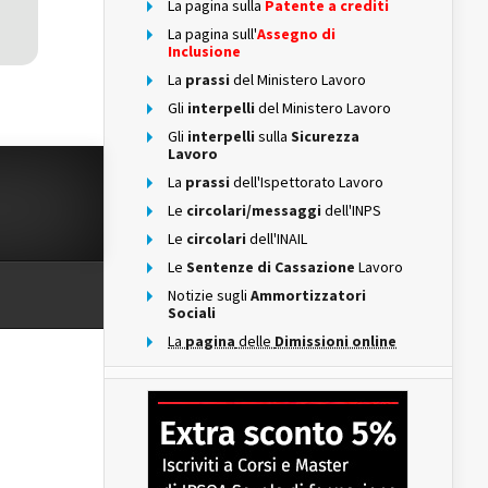
La pagina sulla
Patente a crediti
La pagina sull'
Assegno di
Inclusione
La
prassi
del Ministero Lavoro
Gli
interpelli
del Ministero Lavoro
Gli
interpelli
sulla
Sicurezza
Lavoro
La
prassi
dell'Ispettorato Lavoro
Le
circolari/messaggi
dell'INPS
Le
circolari
dell'INAIL
Le
Sentenze di Cassazione
Lavoro
Notizie sugli
Ammortizzatori
Sociali
La
pagina
delle
Dimissioni online