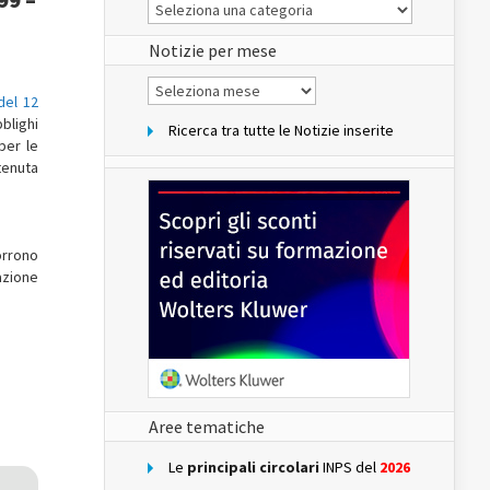
Le
Notizie
del
sito
Notizie per mese
Notizie
per
del 12
mese
bblighi
Ricerca tra tutte le Notizie inserite
per le
itenuta
orrono
azione
Aree tematiche
Le
principali circolari
INPS del
2026