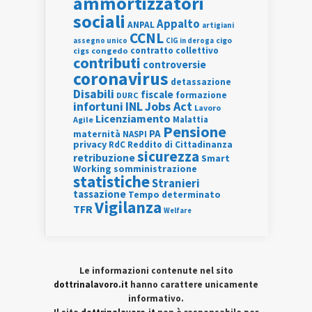
ammortizzatori
sociali
Appalto
ANPAL
artigiani
CCNL
assegno unico
cigo
CIG in deroga
contratto collettivo
cigs
congedo
contributi
controversie
coronavirus
detassazione
Disabili
fiscale
formazione
DURC
INL
Jobs Act
infortuni
Lavoro
Licenziamento
Agile
Malattia
Pensione
PA
maternità
NASPI
privacy
RdC
Reddito di Cittadinanza
sicurezza
retribuzione
Smart
Working
somministrazione
statistiche
Stranieri
tassazione
Tempo determinato
Vigilanza
TFR
Welfare
Le informazioni contenute nel sito
dottrinalavoro.it
hanno carattere unicamente
informativo.