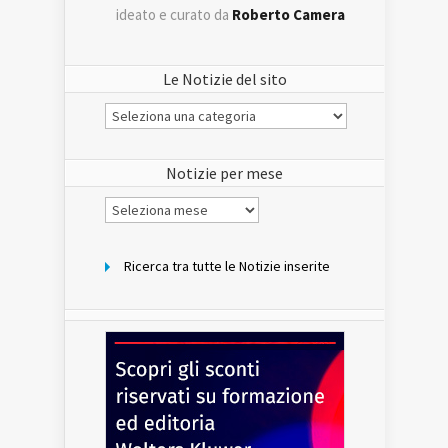
ideato e curato da
Roberto Camera
Le Notizie del sito
Le
Notizie
del
sito
Notizie per mese
Notizie
per
mese
Ricerca tra tutte le Notizie inserite