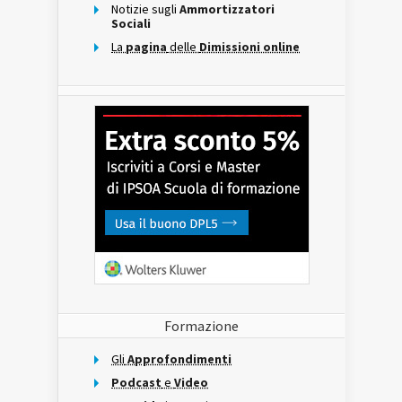
Notizie sugli
Ammortizzatori
Sociali
La
pagina
delle
Dimissioni online
Formazione
Gli
Approfondimenti
Podcast
e
Video