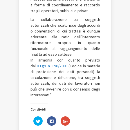
a forme di coordinamento e raccordo
tra gli operatori, pubblici o privati.
La collaborazione tra soggetti
autorizzati che scaturisce dagli accordi
o convenzioni di cui trattasi è dunque
aderente alla ratio dell’intervento
riformatore proprio in quanto
funzionale al raggiungimento delle
finalità ad esso sottese.
In armonia con quanto previsto
dal
D.Lgs. n. 196/2003
(Codice in materia
di protezione dei dati personali) la
circolazione e diffusione, tra soggetti
autorizzati, dei dati dei lavoratori non
può che avvenire con il consenso degli
interessati.”.
Condividi:
Fai
Fai
Fai
clic
clic
clic
qui
per
qui