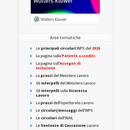
Aree tematiche
Le
principali circolari
INPS del
2026
La pagina sulla
Patente a crediti
La pagina sull'
Assegno di
Inclusione
La
prassi
del Ministero Lavoro
Gli
interpelli
del Ministero Lavoro
Gli
interpelli
sulla
Sicurezza
Lavoro
La
prassi
dell'Ispettorato Lavoro
Le
circolari/messaggi
dell'INPS
Le
circolari
dell'INAIL
Le
Sentenze di Cassazione
Lavoro