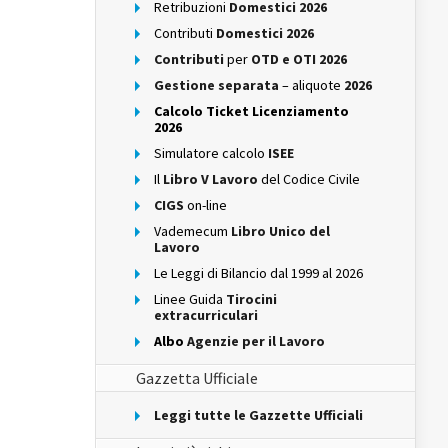
Retribuzioni
Domestici 2026
Contributi
Domestici 2026
Contributi
per
OTD e OTI 2026
Gestione separata
– aliquote
2026
Calcolo Ticket Licenziamento
2026
Simulatore calcolo
ISEE
Il
Libro V Lavoro
del Codice Civile
CIGS
on-line
Vademecum
Libro Unico del
Lavoro
Le Leggi di Bilancio dal 1999 al 2026
Linee Guida
Tirocini
extracurriculari
Albo
Agenzie per il Lavoro
Gazzetta Ufficiale
Leggi tutte le Gazzette Ufficiali