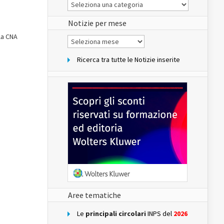
Le
Notizie
del
sito
Notizie per mese
lla CNA
Notizie
per
mese
Ricerca tra tutte le Notizie inserite
Aree tematiche
Le
principali circolari
INPS del
2026