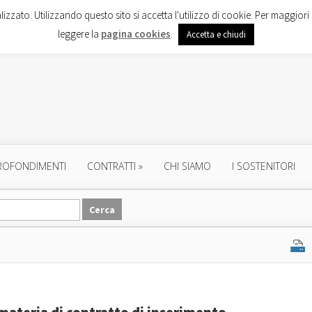
lizzato. Utilizzando questo sito si accetta l'utilizzo di cookie. Per maggiori 
leggere la
pagina cookies
.
Accetta e chiudi
ROFONDIMENTI
CONTRATTI
»
CHI SIAMO
I SOSTENITORI
n materia di contratto di inserimento