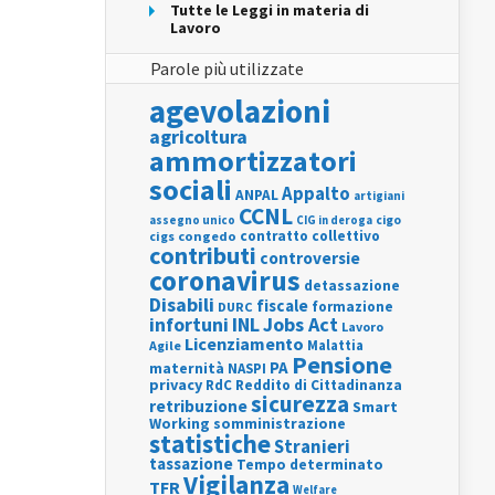
Tutte le Leggi in materia di
Lavoro
Parole più utilizzate
agevolazioni
agricoltura
ammortizzatori
sociali
Appalto
ANPAL
artigiani
CCNL
assegno unico
cigo
CIG in deroga
contratto collettivo
cigs
congedo
contributi
controversie
coronavirus
detassazione
Disabili
fiscale
formazione
DURC
INL
Jobs Act
infortuni
Lavoro
Licenziamento
Agile
Malattia
Pensione
PA
maternità
NASPI
privacy
RdC
Reddito di Cittadinanza
sicurezza
retribuzione
Smart
Working
somministrazione
statistiche
Stranieri
tassazione
Tempo determinato
Vigilanza
TFR
Welfare