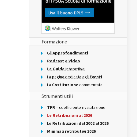
Formazione
Gli
Approfondimenti
Podcast
e
Video
Le Guide
interattive
La pagina dedicata agli
Eventi
La
Costituzione
commentata
Strumenti utili
TFR
– coefficiente rivalutazione
Le Retribuzioni al 2026
Le
Retribuzioni dal 2002 al 2026
Minimali retributivi 2026