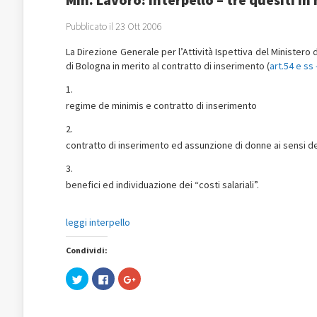
Pubblicato il 23 Ott 2006
La Direzione Generale per l’Attività Ispettiva del Ministero 
di Bologna in merito al contratto di inserimento (
art.54 e ss 
regime de minimis e contratto di inserimento
contratto di inserimento ed assunzione di donne ai sensi dell
benefici ed individuazione dei “costi salariali”.
leggi interpello
Condividi:
Fai
Fai
Fai
clic
clic
clic
qui
per
qui
per
condividere
per
condividere
su
condividere