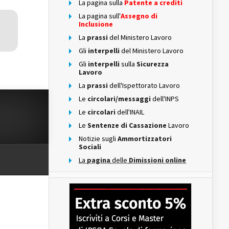
La pagina sulla
Patente a crediti
La pagina sull'
Assegno di
Inclusione
La
prassi
del Ministero Lavoro
Gli
interpelli
del Ministero Lavoro
Gli
interpelli
sulla
Sicurezza
Lavoro
La
prassi
dell'Ispettorato Lavoro
Le
circolari/messaggi
dell'INPS
Le
circolari
dell'INAIL
Le
Sentenze di Cassazione
Lavoro
Notizie sugli
Ammortizzatori
Sociali
La
pagina
delle
Dimissioni online