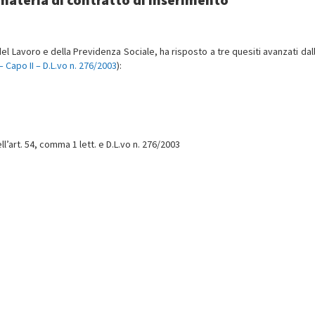
del Lavoro e della Previdenza Sociale, ha risposto a tre quesiti avanzati da
– Capo II – D.L.vo n. 276/2003
):
’art. 54, comma 1 lett. e D.L.vo n. 276/2003