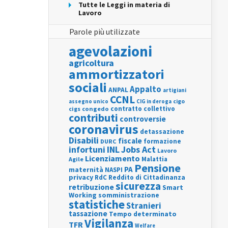
Tutte le Leggi in materia di
Lavoro
Parole più utilizzate
agevolazioni
agricoltura
ammortizzatori
sociali
Appalto
ANPAL
artigiani
CCNL
assegno unico
cigo
CIG in deroga
contratto collettivo
cigs
congedo
contributi
controversie
coronavirus
detassazione
Disabili
fiscale
formazione
DURC
INL
Jobs Act
infortuni
Lavoro
Licenziamento
Agile
Malattia
Pensione
PA
maternità
NASPI
privacy
RdC
Reddito di Cittadinanza
sicurezza
retribuzione
Smart
Working
somministrazione
statistiche
Stranieri
tassazione
Tempo determinato
Vigilanza
TFR
Welfare