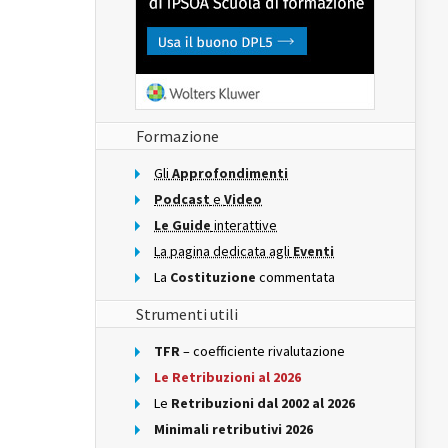
Formazione
Gli
Approfondimenti
Podcast
e
Video
Le Guide
interattive
La pagina dedicata agli
Eventi
La
Costituzione
commentata
Strumenti utili
TFR
– coefficiente rivalutazione
Le Retribuzioni al 2026
Le
Retribuzioni dal 2002 al 2026
Minimali retributivi 2026