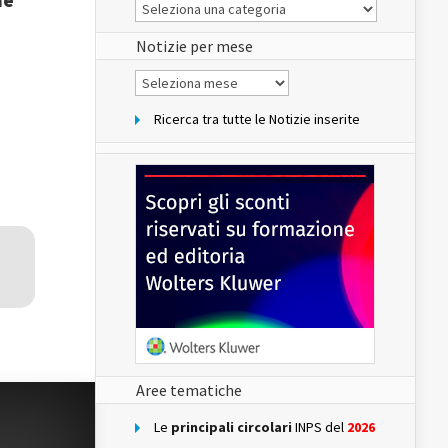
Le
Notizie
del
sito
Notizie per mese
Notizie
per
mese
Ricerca tra tutte le Notizie inserite
Aree tematiche
Le
principali circolari
INPS del
2026