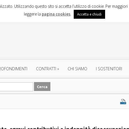
lizzato. Utilizzando questo sito si accetta l'utilizzo di cookie. Per maggiori 
leggere la
pagina cookies
.
Accetta e chiudi
ROFONDIMENTI
CONTRATTI
»
CHI SIAMO
I SOSTENITORI
nte, sgravi contributivi e indennità disoccupazio